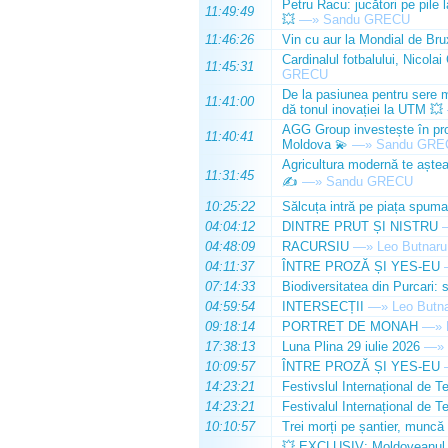
Petru Racu: jucători pe pile 
11:49:49
💥
—»
Sandu GRECU
11:46:26
Vin cu aur la Mondial de Bru
Cardinalul fotbalului, Nicolai
11:45:31
GRECU
De la pasiunea pentru sere m
11:41:00
dă tonul inovației la UTM 💥
AGG Group investește în prod
11:40:41
Moldova 💫
—»
Sandu GRE
Agricultura modernă te așteap
11:31:45
✍️
—»
Sandu GRECU
10:25:22
Sălcuța intră pe piața spuma
04:04:12
DINTRE PRUT ȘI NISTRU
04:48:09
RACURSIU
—»
Leo Butnaru
04:11:37
ÎNTRE PROZĂ ȘI YES-EU
07:14:33
Biodiversitatea din Purcari: 
04:59:54
INTERSECȚII
—»
Leo Butn
09:18:14
PORTRET DE MONAH
—»
17:38:13
Luna Plina 29 iulie 2026
—»
10:09:57
ÎNTRE PROZĂ ȘI YES-EU
14:23:21
Festivslul Internațional de T
14:23:21
Festivalul Internațional de T
10:10:57
Trei morți pe șantier, muncă 
💥 EXCLUSIV: Moldoveanul Da