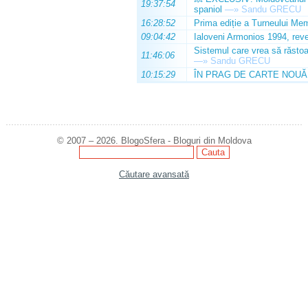
19:37:54
spaniol
—»
Sandu GRECU
16:28:52
Prima ediție a Turneului Mem
09:04:42
Ialoveni Armonios 1994, reve
Sistemul care vrea să răstoa
11:46:06
—»
Sandu GRECU
10:15:29
ÎN PRAG DE CARTE NOUĂ
© 2007 – 2026. BlogoSfera - Bloguri din Moldova
Căutare avansată