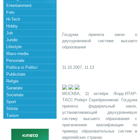
Entertainment
Foto
Hi-Tech
Hobby
Job
Госдума приняла закон о
Juridic
двухуровневой системе высшего
Lifestyle
образования
Mass-media
Personale
Politica si Politici
11.10.2007, 11.13
Publicitate
Religie
Sanatate
МОСКВА, 11 октября. /Корр.ИТАР-
Societate
ТАСС Роберт Серебренников/. Госдума
Sport
приняла федеральный закон,
Stiinta
устанавливающий двухуровневую
Turism
систему высшего образования с
присвоением квалификации по
примеру образовательных систем в
европейских странах.