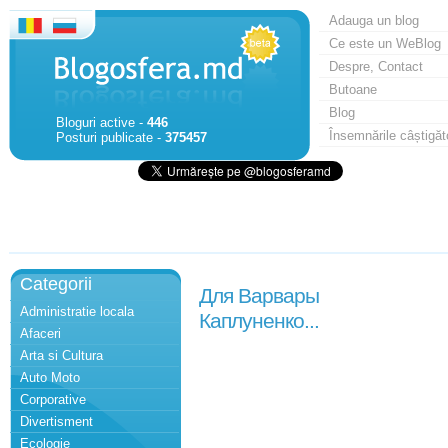
Adauga un blog
Ce este un WeBlog
Despre, Contact
Butoane
Blog
Bloguri active -
446
Însemnările câștigăt
Posturi publicate -
375457
Categorii
Для Варвары
Administratie locala
Каплуненко...
Afaceri
Arta si Cultura
Auto Moto
Corporative
Divertisment
Ecologie