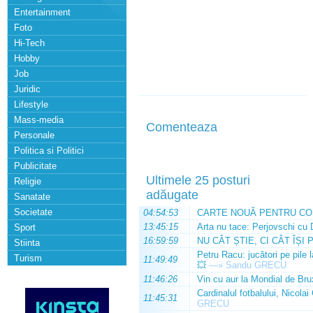
Entertainment
Foto
Hi-Tech
Hobby
Job
Juridic
Lifestyle
Mass-media
Comenteaza
Personale
Politica si Politici
Publicitate
Ultimele 25 posturi
Religie
adăugate
Sanatate
Societate
04:54:53
CARTE NOUĂ PENTRU CO
13:45:15
Arta nu tace: Perjovschi cu 
Sport
16:59:59
NU CÂT ȘTIE, CI CÂT ÎȘI 
Stiinta
Petru Racu: jucători pe pile 
Turism
11:49:49
💥
—»
Sandu GRECU
11:46:26
Vin cu aur la Mondial de Bru
Cardinalul fotbalului, Nicolai
11:45:31
GRECU