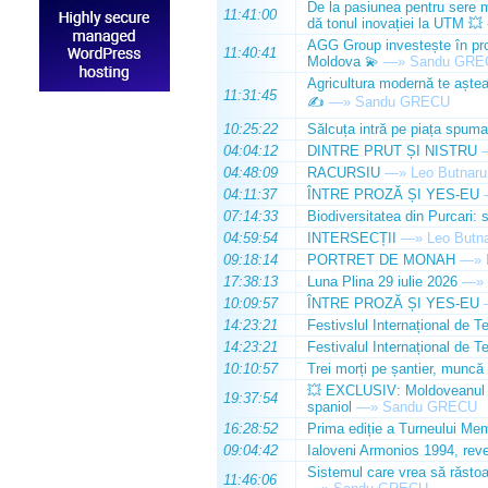
De la pasiunea pentru sere m
11:41:00
dă tonul inovației la UTM 💥
AGG Group investește în prod
11:40:41
Moldova 💫
—»
Sandu GRE
Agricultura modernă te așteap
11:31:45
✍️
—»
Sandu GRECU
10:25:22
Sălcuța intră pe piața spuma
04:04:12
DINTRE PRUT ȘI NISTRU
04:48:09
RACURSIU
—»
Leo Butnaru
04:11:37
ÎNTRE PROZĂ ȘI YES-EU
07:14:33
Biodiversitatea din Purcari: 
04:59:54
INTERSECȚII
—»
Leo Butn
09:18:14
PORTRET DE MONAH
—»
17:38:13
Luna Plina 29 iulie 2026
—»
10:09:57
ÎNTRE PROZĂ ȘI YES-EU
14:23:21
Festivslul Internațional de T
14:23:21
Festivalul Internațional de T
10:10:57
Trei morți pe șantier, muncă 
💥 EXCLUSIV: Moldoveanul Da
19:37:54
spaniol
—»
Sandu GRECU
16:28:52
Prima ediție a Turneului Mem
09:04:42
Ialoveni Armonios 1994, reve
Sistemul care vrea să răstoa
11:46:06