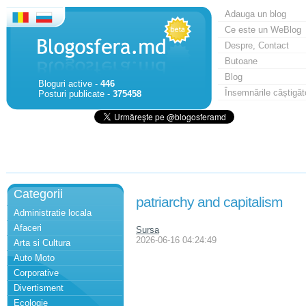
Adauga un blog
Ce este un WeBlog
Despre, Contact
Butoane
Blog
Bloguri active -
446
Însemnările câștigăt
Posturi publicate -
375458
Categorii
patriarchy and capitalism
Administratie locala
Afaceri
Sursa
2026-06-16 04:24:49
Arta si Cultura
Auto Moto
Corporative
Divertisment
Ecologie