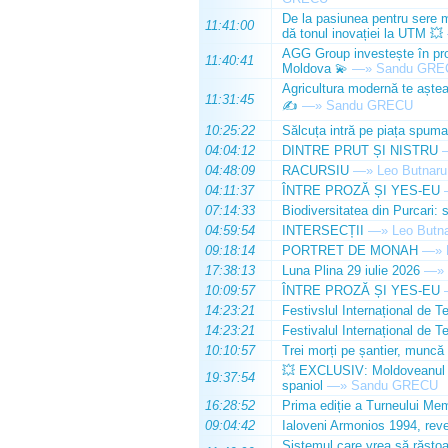
De la pasiunea pentru sere m
11:41:00
dă tonul inovației la UTM 💥
AGG Group investește în prod
11:40:41
Moldova 💫
—»
Sandu GRE
Agricultura modernă te așteap
11:31:45
✍️
—»
Sandu GRECU
10:25:22
Sălcuța intră pe piața spuma
04:04:12
DINTRE PRUT ȘI NISTRU
04:48:09
RACURSIU
—»
Leo Butnaru
04:11:37
ÎNTRE PROZĂ ȘI YES-EU
07:14:33
Biodiversitatea din Purcari: 
04:59:54
INTERSECȚII
—»
Leo Butn
09:18:14
PORTRET DE MONAH
—»
17:38:13
Luna Plina 29 iulie 2026
—»
10:09:57
ÎNTRE PROZĂ ȘI YES-EU
14:23:21
Festivslul Internațional de T
14:23:21
Festivalul Internațional de T
10:10:57
Trei morți pe șantier, muncă 
💥 EXCLUSIV: Moldoveanul Da
19:37:54
spaniol
—»
Sandu GRECU
16:28:52
Prima ediție a Turneului Mem
09:04:42
Ialoveni Armonios 1994, reve
Sistemul care vrea să răstoa