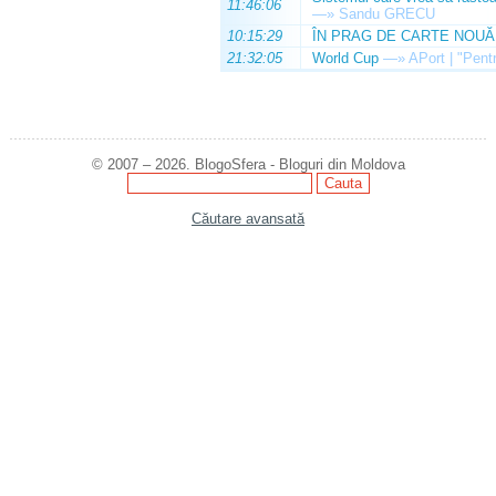
11:46:06
—»
Sandu GRECU
10:15:29
ÎN PRAG DE CARTE NOUĂ
21:32:05
World Cup
—»
APort | "Pentr
© 2007 – 2026. BlogoSfera - Bloguri din Moldova
Căutare avansată