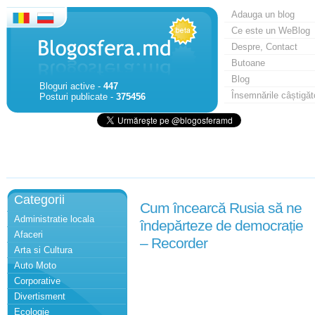
Adauga un blog
Ce este un WeBlog
Despre, Contact
Butoane
Blog
Bloguri active -
447
Însemnările câștigăt
Posturi publicate -
375456
Categorii
Cum încearcă Rusia să ne
Administratie locala
îndepărteze de democrație
Afaceri
– Recorder
Arta si Cultura
Auto Moto
Corporative
Divertisment
Ecologie