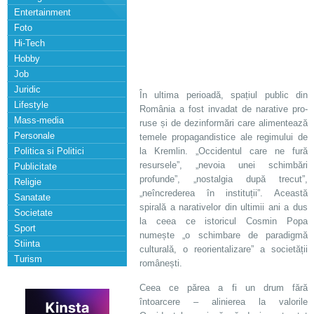
Entertainment
Foto
Hi-Tech
Hobby
Job
Juridic
În ultima perioadă, spațiul public din
Lifestyle
România a fost invadat de narative pro-
Mass-media
ruse și de dezinformări care alimentează
Personale
temele propagandistice ale regimului de
Politica si Politici
la Kremlin. „Occidentul care ne fură
resursele”, „nevoia unei schimbări
Publicitate
profunde”, „nostalgia după trecut”,
Religie
„neîncrederea în instituții”. Această
Sanatate
spirală a narativelor din ultimii ani a dus
Societate
la ceea ce istoricul Cosmin Popa
Sport
numește „o schimbare de paradigmă
Stiinta
culturală, o reorientalizare” a societății
Turism
românești.
Ceea ce părea a fi un drum fără
întoarcere – alinierea la valorile