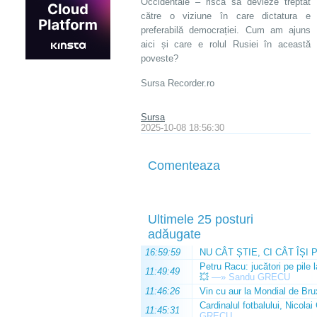
Occidentale – riscă să devieze treptat
către o viziune în care dictatura e
preferabilă democrației. Cum am ajuns
aici și care e rolul Rusiei în această
poveste?
Sursa Recorder.ro
Sursa
2025-10-08 18:56:30
Comenteaza
Ultimele 25 posturi
adăugate
16:59:59
NU CÂT ȘTIE, CI CÂT ÎȘI 
Petru Racu: jucători pe pile 
11:49:49
💥
—»
Sandu GRECU
11:46:26
Vin cu aur la Mondial de Bru
Cardinalul fotbalului, Nicolai
11:45:31
GRECU