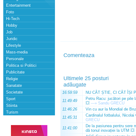
Entertainment
Foto
Hi-Tech
Hobby
Job
Juridic
Lifestyle
Mass-media
Comenteaza
Personale
Politica si Politici
Publicitate
Ultimele 25 posturi
Religie
adăugate
Sanatate
Societate
16:59:59
NU CÂT ȘTIE, CI CÂT ÎȘI 
Petru Racu: jucători pe pile 
Sport
11:49:49
💥
—»
Sandu GRECU
Stiinta
11:46:26
Vin cu aur la Mondial de Bru
Turism
Cardinalul fotbalului, Nicolai
11:45:31
GRECU
De la pasiunea pentru sere m
11:41:00
dă tonul inovației la UTM 💥