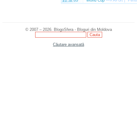
21:32:05
World Cup
—»
APort | "Pentr
© 2007 – 2026. BlogoSfera - Bloguri din Moldova
Căutare avansată