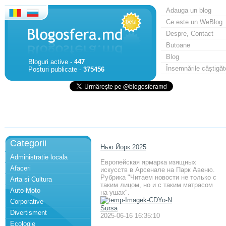
Adauga un blog
Ce este un WeBlog
Despre, Contact
Butoane
Blog
Bloguri active -
447
Însemnările câștigăt
Posturi publicate -
375456
Categorii
Нью Йорк 2025
Administratie locala
Европейская ярмарка изящных
Afaceri
искусств в Арсенале на Парк Авеню.
Рубрика "Читаем новости не только с
Arta si Cultura
таким лицом, но и с таким матрасом
Auto Moto
на ушах".
Corporative
Sursa
Divertisment
2025-06-16 16:35:10
Ecologie