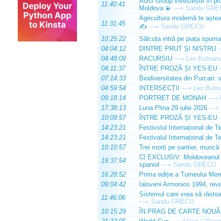
AGG Group investește în prod
11:40:41
Moldova 💫
—»
Sandu GRE
Agricultura modernă te așteap
11:31:45
✍️
—»
Sandu GRECU
10:25:22
Sălcuța intră pe piața spuma
04:04:12
DINTRE PRUT ȘI NISTRU
04:48:09
RACURSIU
—»
Leo Butnaru
04:11:37
ÎNTRE PROZĂ ȘI YES-EU
07:14:33
Biodiversitatea din Purcari: 
04:59:54
INTERSECȚII
—»
Leo Butn
09:18:14
PORTRET DE MONAH
—»
17:38:13
Luna Plina 29 iulie 2026
—»
10:09:57
ÎNTRE PROZĂ ȘI YES-EU
14:23:21
Festivslul Internațional de T
14:23:21
Festivalul Internațional de T
10:10:57
Trei morți pe șantier, muncă 
💥 EXCLUSIV: Moldoveanul Da
19:37:54
spaniol
—»
Sandu GRECU
16:28:52
Prima ediție a Turneului Mem
09:04:42
Ialoveni Armonios 1994, reve
Sistemul care vrea să răstoa
11:46:06
—»
Sandu GRECU
10:15:29
ÎN PRAG DE CARTE NOUĂ