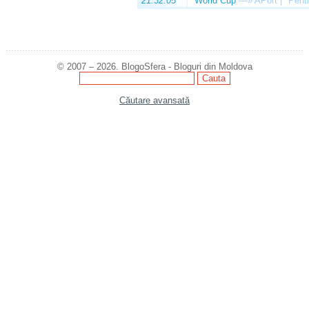
21:32:05
World Cup
—»
APort | "Pentr
© 2007 – 2026. BlogoSfera - Bloguri din Moldova
Căutare avansată