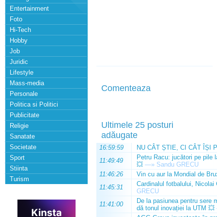
Entertainment
Foto
Hi-Tech
Hobby
Job
Juridic
Lifestyle
Mass-media
Comenteaza
Personale
Politica si Politici
Publicitate
Ultimele 25 posturi
Religie
adăugate
Sanatate
Societate
16:59:59
NU CÂT ȘTIE, CI CÂT ÎȘI 
Petru Racu: jucători pe pile 
Sport
11:49:49
💥
—»
Sandu GRECU
Stiinta
11:46:26
Vin cu aur la Mondial de Bru
Turism
Cardinalul fotbalului, Nicolai
11:45:31
GRECU
De la pasiunea pentru sere m
11:41:00
dă tonul inovației la UTM 💥