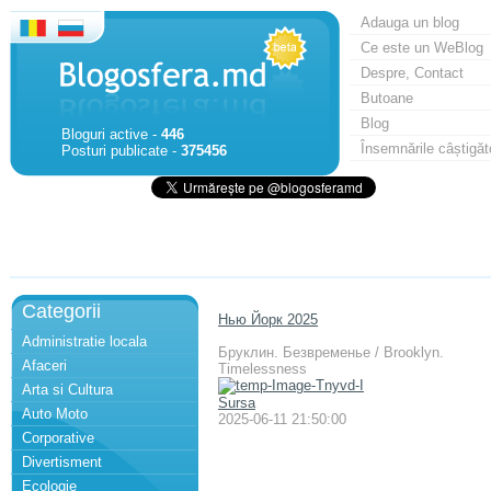
Adauga un blog
Ce este un WeBlog
Despre, Contact
Butoane
Blog
Bloguri active -
446
Însemnările câștigăt
Posturi publicate -
375456
Categorii
Нью Йорк 2025
Administratie locala
Бруклин. Безвременье / Brooklyn.
Afaceri
Timelessness
Arta si Cultura
Sursa
Auto Moto
2025-06-11 21:50:00
Corporative
Divertisment
Ecologie