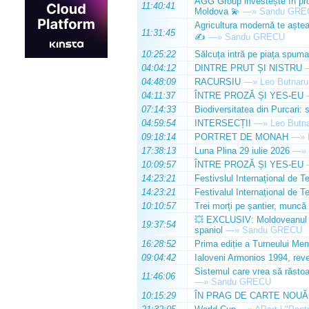
AGG Group investește în prod
11:40:41
Moldova 💫
—»
Sandu GRE
Agricultura modernă te așteap
11:31:45
✍️
—»
Sandu GRECU
10:25:22
Sălcuța intră pe piața spuma
04:04:12
DINTRE PRUT ȘI NISTRU
04:48:09
RACURSIU
—»
Leo Butnaru
04:11:37
ÎNTRE PROZĂ ȘI YES-EU
07:14:33
Biodiversitatea din Purcari: 
04:59:54
INTERSECȚII
—»
Leo Butn
09:18:14
PORTRET DE MONAH
—»
17:38:13
Luna Plina 29 iulie 2026
—»
10:09:57
ÎNTRE PROZĂ ȘI YES-EU
14:23:21
Festivslul Internațional de T
14:23:21
Festivalul Internațional de T
10:10:57
Trei morți pe șantier, muncă 
💥 EXCLUSIV: Moldoveanul Da
19:37:54
spaniol
—»
Sandu GRECU
16:28:52
Prima ediție a Turneului Mem
09:04:42
Ialoveni Armonios 1994, reve
Sistemul care vrea să răstoa
11:46:06
—»
Sandu GRECU
10:15:29
ÎN PRAG DE CARTE NOUĂ