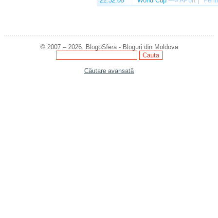
21:32:05
World Cup
—»
APort | "Pentr
© 2007 – 2026. BlogoSfera - Bloguri din Moldova
Căutare avansată