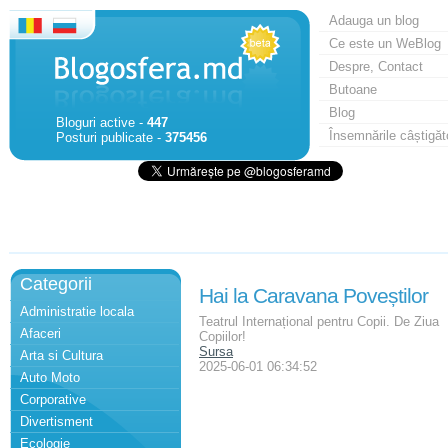
Adauga un blog
Ce este un WeBlog
Despre, Contact
Butoane
Blog
Bloguri active -
447
Însemnările câștigăt
Posturi publicate -
375456
Categorii
Hai la Caravana Poveștilor
Administratie locala
Teatrul Internațional pentru Copii. De Ziua
Afaceri
Copiilor!
Sursa
Arta si Cultura
2025-06-01 06:34:52
Auto Moto
Corporative
Divertisment
Ecologie