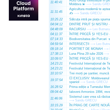
AGG Group investește în prod
11:40:41
Moldova 💫
—»
Sandu GRE
Agricultura modernă te așteap
11:31:45
✍️
—»
Sandu GRECU
10:25:22
Sălcuța intră pe piața spuma
04:04:12
DINTRE PRUT ȘI NISTRU
04:48:09
RACURSIU
—»
Leo Butnaru
04:11:37
ÎNTRE PROZĂ ȘI YES-EU
07:14:33
Biodiversitatea din Purcari: 
04:59:54
INTERSECȚII
—»
Leo Butn
09:18:14
PORTRET DE MONAH
—»
17:38:13
Luna Plina 29 iulie 2026
—»
10:09:57
ÎNTRE PROZĂ ȘI YES-EU
14:23:21
Festivslul Internațional de T
14:23:21
Festivalul Internațional de T
10:10:57
Trei morți pe șantier, muncă 
💥 EXCLUSIV: Moldoveanul Da
19:37:54
spaniol
—»
Sandu GRECU
16:28:52
Prima ediție a Turneului Mem
09:04:42
Ialoveni Armonios 1994, reve
Sistemul care vrea să răstoa
11:46:06
—»
Sandu GRECU
10:15:29
ÎN PRAG DE CARTE NOUĂ