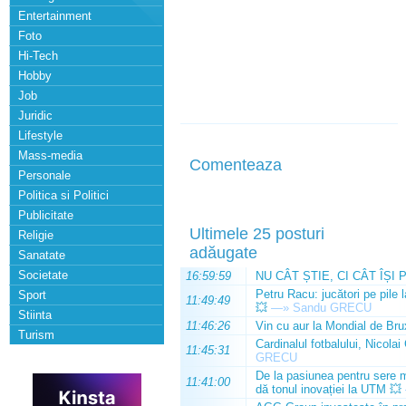
Entertainment
Foto
Hi-Tech
Hobby
Job
Juridic
Lifestyle
Mass-media
Comenteaza
Personale
Politica si Politici
Publicitate
Ultimele 25 posturi
Religie
adăugate
Sanatate
Societate
16:59:59
NU CÂT ȘTIE, CI CÂT ÎȘI 
Petru Racu: jucători pe pile 
Sport
11:49:49
💥
—»
Sandu GRECU
Stiinta
11:46:26
Vin cu aur la Mondial de Bru
Turism
Cardinalul fotbalului, Nicolai
11:45:31
GRECU
De la pasiunea pentru sere m
11:41:00
dă tonul inovației la UTM 💥