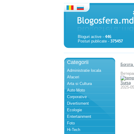
Bloguri active -
446
Posturi publicate -
375457
Categorii
Богота
Administratie locala
Ветера
Afaceri
Sursa
Arta si Cultura
2025-05
Auto Moto
Corporative
Divertisment
Ecologie
Entertainment
Foto
Hi-Tech