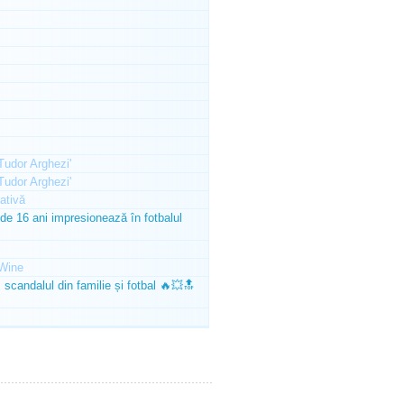
'Tudor Arghezi'
'Tudor Arghezi'
ativă
e 16 ani impresionează în fotbalul
Wine
scandalul din familie și fotbal 🔥💥🔝