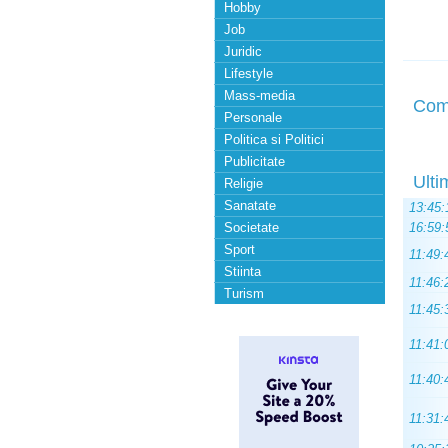
Hobby
Job
Juridic
Lifestyle
Mass-media
Com
Personale
Politica si Politici
Publicitate
Ulti
Religie
Sanatate
13:45:
Societate
16:59:
Sport
11:49:
Stiinta
11:46:
Turism
11:45:
11:41:
11:40:
11:31: