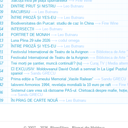
22
Sălcuța intră pe piața spumantelor
—»
Fine Wine
12
DINTRE PRUT ȘI NISTRU
—»
Leo Butnaru
09
RACURSIU
—»
Leo Butnaru
37
ÎNTRE PROZĂ ȘI YES-EU
—»
Leo Butnaru
33
Biodiversitatea din Purcari: studiu de caz în China
—»
Fine Wine
54
INTERSECȚII
—»
Leo Butnaru
14
PORTRET DE MONAH
—»
Leo Butnaru
13
Luna Plina 29 iulie 2026
—»
codul omega
57
ÎNTRE PROZĂ ȘI YES-EU
—»
Leo Butnaru
21
Festivslul Internațional de Teatru de la Avignon
—»
Biblioteca de Arte 
21
Festivalul Internațional de Teatru de la Avignon
—»
Biblioteca de Arte 
57
Trei morți pe șantier, muncă continuă!? (ru)
—»
Curaj.TV | Media altern
💥 EXCLUSIV: Moldoveanul David Ostafi a semnat în La Liga! Puștiul d
54
spaniol
—»
Sandu GRECU
52
Prima ediție a Turneului Memorial „Vasile Railean”
—»
Sandu GRECU
42
Ialoveni Armonios 1994, revelația mondială la 10 euro pe raft
—»
Fine 
Sistemul care vrea să răstoarne PAS-ul. Chirtoacă despre mafie, hoție, 
06
—»
Sandu GRECU
29
ÎN PRAG DE CARTE NOUĂ
—»
Leo Butnaru
© 2007 – 2026. BlogoSfera - Bloguri din Moldova