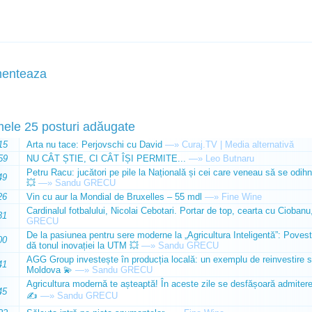
enteaza
mele 25 posturi adăugate
15
Arta nu tace: Perjovschi cu David
—»
Curaj.TV | Media alternativă
59
NU CÂT ȘTIE, CI CÂT ÎȘI PERMITE...
—»
Leo Butnaru
Petru Racu: jucători pe pile la Națională și cei care veneau să se odihn
49
💥
—»
Sandu GRECU
26
Vin cu aur la Mondial de Bruxelles – 55 mdl
—»
Fine Wine
Cardinalul fotbalului, Nicolai Cebotari. Portar de top, cearta cu Ciobanu,
31
GRECU
De la pasiunea pentru sere moderne la „Agricultura Inteligentă”: Poves
00
dă tonul inovației la UTM 💥
—»
Sandu GRECU
AGG Group investește în producția locală: un exemplu de reinvestire s
41
Moldova 💫
—»
Sandu GRECU
Agricultura modernă te așteaptă! În aceste zile se desfășoară admiterea 
45
✍️
—»
Sandu GRECU