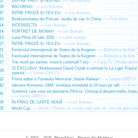
12
DINTRE PRUT ȘI NISTRU
—»
Leo Butnaru
09
RACURSIU
—»
Leo Butnaru
37
ÎNTRE PROZĂ ȘI YES-EU
—»
Leo Butnaru
33
Biodiversitatea din Purcari: studiu de caz în China
—»
Fine Wine
54
INTERSECȚII
—»
Leo Butnaru
14
PORTRET DE MONAH
—»
Leo Butnaru
13
Luna Plina 29 iulie 2026
—»
codul omega
57
ÎNTRE PROZĂ ȘI YES-EU
—»
Leo Butnaru
21
Festivslul Internațional de Teatru de la Avignon
—»
Biblioteca de Arte 
21
Festivalul Internațional de Teatru de la Avignon
—»
Biblioteca de Arte 
57
Trei morți pe șantier, muncă continuă!? (ru)
—»
Curaj.TV | Media altern
💥 EXCLUSIV: Moldoveanul David Ostafi a semnat în La Liga! Puștiul d
54
spaniol
—»
Sandu GRECU
52
Prima ediție a Turneului Memorial „Vasile Railean”
—»
Sandu GRECU
42
Ialoveni Armonios 1994, revelația mondială la 10 euro pe raft
—»
Fine 
Sistemul care vrea să răstoarne PAS-ul. Chirtoacă despre mafie, hoție, 
06
—»
Sandu GRECU
29
ÎN PRAG DE CARTE NOUĂ
—»
Leo Butnaru
05
World Cup
—»
APort | "Pentru un român care știe citi, cel mai greu luc
© 2007 – 2026. BlogoSfera - Bloguri din Moldova