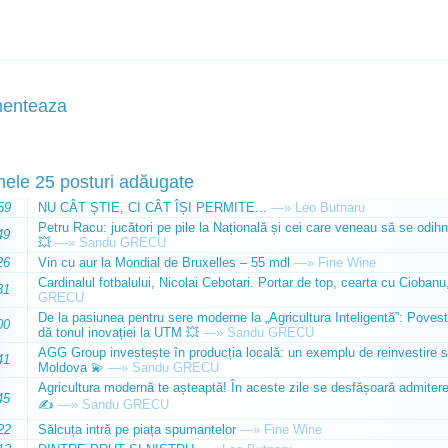
enteaza
mele 25 posturi adăugate
59
NU CÂT ȘTIE, CI CÂT ÎȘI PERMITE...
—»
Leo Butnaru
Petru Racu: jucători pe pile la Națională și cei care veneau să se odihn
49
💥
—»
Sandu GRECU
26
Vin cu aur la Mondial de Bruxelles – 55 mdl
—»
Fine Wine
Cardinalul fotbalului, Nicolai Cebotari. Portar de top, cearta cu Ciobanu,
31
GRECU
De la pasiunea pentru sere moderne la „Agricultura Inteligentă”: Poves
00
dă tonul inovației la UTM 💥
—»
Sandu GRECU
AGG Group investește în producția locală: un exemplu de reinvestire s
41
Moldova 💫
—»
Sandu GRECU
Agricultura modernă te așteaptă! În aceste zile se desfășoară admiterea 
45
✍️
—»
Sandu GRECU
22
Sălcuța intră pe piața spumantelor
—»
Fine Wine