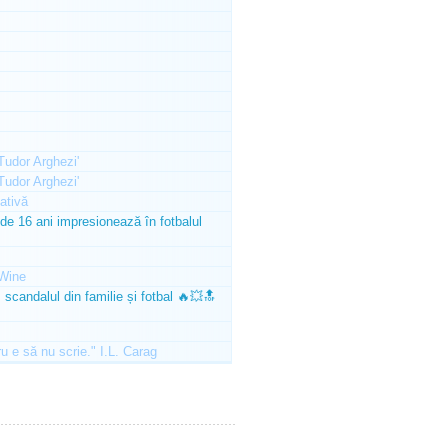
'Tudor Arghezi'
'Tudor Arghezi'
ativă
e 16 ani impresionează în fotbalul
Wine
scandalul din familie și fotbal 🔥💥🔝
ru e să nu scrie." I.L. Carag