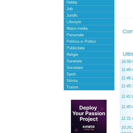
Hobby
Job
Juridic
Lifestyle
Mass-media
Com
Personale
Politica si Politici
Publicitate
Ulti
Religie
Sanatate
16:59:
Societate
11:49:
Sport
11:46:
Stiinta
11:45:
Turism
11:41:
11:40:
11:31:
10:25: