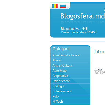
Bloguri active -
446
Posturi publicate -
375456
Categorii
Liber
Administratie locala
Afaceri
Arta si Cultura
Sursa
Auto Moto
2024-08
Corporative
Divertisment
Ecologie
Entertainment
Foto
Hi-Tech