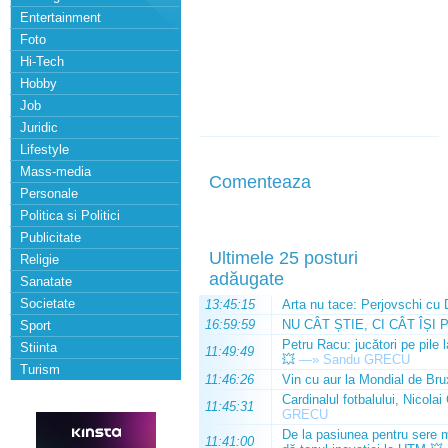
Entertainment
Foto
Hi-Tech
Hobby
Job
Juridic
Lifestyle
Mass-media
Comenteaza
Personale
Politica si Politici
Publicitate
Ultimele 25 posturi
Religie
adăugate
Sanatate
Societate
13:45:15
Arta nu tace: Perjovschi cu 
16:59:59
NU CÂT ȘTIE, CI CÂT ÎȘI 
Sport
Petru Racu: jucători pe pile 
Stiinta
11:49:49
💥
—»
Sandu GRECU
Turism
11:46:26
Vin cu aur la Mondial de Bru
Cardinalul fotbalului, Nicolai
11:45:31
GRECU
De la pasiunea pentru sere m
11:41:00