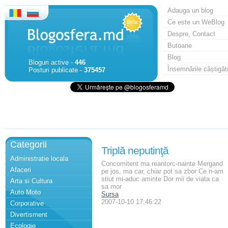
Adauga un blog
Ce este un WeBlog
Despre, Contact
Butoane
Blog
Bloguri active -
446
Însemnările câștigăt
Posturi publicate -
375457
Categorii
Triplă neputinţă
Administratie locala
Concomitent ma reantorc-nainte Mergand
Afaceri
pe jos, ma car, chiar pot sa zbor Ce n-am
stiut mi-aduc aminte Dor mii de viata ca
Arta si Cultura
sa mor
Auto Moto
Sursa
2007-10-10 17:46:22
Corporative
Divertisment
Ecologie