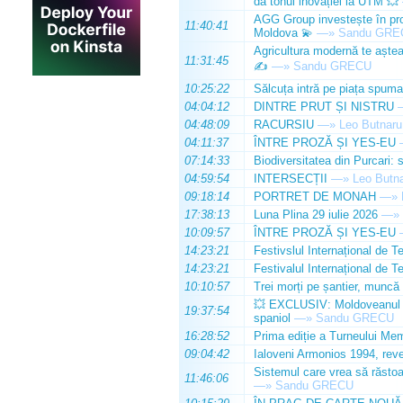
dă tonul inovației la UTM 💥
AGG Group investește în prod
11:40:41
Moldova 💫
—»
Sandu GRE
Agricultura modernă te așteap
11:31:45
✍️
—»
Sandu GRECU
10:25:22
Sălcuța intră pe piața spuma
04:04:12
DINTRE PRUT ȘI NISTRU
04:48:09
RACURSIU
—»
Leo Butnaru
04:11:37
ÎNTRE PROZĂ ȘI YES-EU
07:14:33
Biodiversitatea din Purcari: 
04:59:54
INTERSECȚII
—»
Leo Butn
09:18:14
PORTRET DE MONAH
—»
17:38:13
Luna Plina 29 iulie 2026
—»
10:09:57
ÎNTRE PROZĂ ȘI YES-EU
14:23:21
Festivslul Internațional de T
14:23:21
Festivalul Internațional de T
10:10:57
Trei morți pe șantier, muncă 
💥 EXCLUSIV: Moldoveanul Da
19:37:54
spaniol
—»
Sandu GRECU
16:28:52
Prima ediție a Turneului Mem
09:04:42
Ialoveni Armonios 1994, reve
Sistemul care vrea să răstoa
11:46:06
—»
Sandu GRECU