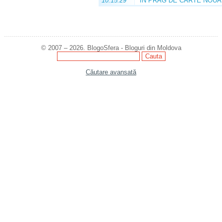
10:15:29
ÎN PRAG DE CARTE NOUĂ
© 2007 – 2026. BlogoSfera - Bloguri din Moldova
Căutare avansată