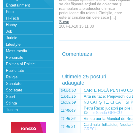
se desfăşoară acţiuni de colectare şi
Entertainment
reambalare a produselor chimice
Foto
periculoase din raionul Cimişlia, care
este al cincilea din cele zece [...]
Hi-Tech
Sursa
Hobby
2007-10-10 15:11:08
Job
Juridic
Lifestyle
Mass-media
Comenteaza
Personale
Politica si Politici
Publicitate
Ultimele 25 posturi
Religie
adăugate
Sanatate
Societate
04:54:53
CARTE NOUĂ PENTRU CO
13:45:15
Arta nu tace: Perjovschi cu 
Sport
16:59:59
NU CÂT ȘTIE, CI CÂT ÎȘI 
Stiinta
Petru Racu: jucători pe pile 
Turism
11:49:49
💥
—»
Sandu GRECU
11:46:26
Vin cu aur la Mondial de Bru
Cardinalul fotbalului, Nicolai
11:45:31
GRECU