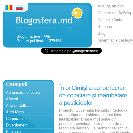
Adauga un blog
Ce este un WeBlog
Despre, Contact
Butoane
Blog
Bloguri active -
446
Însemnările câștigăt
Posturi publicate -
375458
Categorii
În or.Cimişlia au loc lucrări
Administratie locala
de colectare şi reambalare
Afaceri
a pesticidelor
Arta si Cultura
Proiectul Guvernului Republicii Moldova
Auto Moto
de a scăpa de problema pesticidelor
Corporative
inutilizabile rămase moştenire din
perioada sovietică, este pe cale de a fi
Divertisment
rezolvată definitiv. La moment cu sprijinul
Ecologie
unor echipe speciale ale Armatei Naţionle