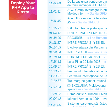
De la pasiunea pentru sere m
11:41:00
dă tonul inovației la UTM 💥
AGG Group investește în prod
11:40:41
Moldova 💫
—»
Sandu GRE
Agricultura modernă te așteap
11:31:45
✍️
—»
Sandu GRECU
10:25:22
Sălcuța intră pe piața spuma
04:04:12
DINTRE PRUT ȘI NISTRU
04:48:09
RACURSIU
—»
Leo Butnaru
04:11:37
ÎNTRE PROZĂ ȘI YES-EU
07:14:33
Biodiversitatea din Purcari: 
04:59:54
INTERSECȚII
—»
Leo Butn
09:18:14
PORTRET DE MONAH
—»
17:38:13
Luna Plina 29 iulie 2026
—»
10:09:57
ÎNTRE PROZĂ ȘI YES-EU
14:23:21
Festivslul Internațional de T
14:23:21
Festivalul Internațional de T
10:10:57
Trei morți pe șantier, muncă 
💥 EXCLUSIV: Moldoveanul Da
19:37:54
spaniol
—»
Sandu GRECU
16:28:52
Prima ediție a Turneului Mem
09:04:42
Ialoveni Armonios 1994, reve
Sistemul care vrea să răstoa
11:46:06