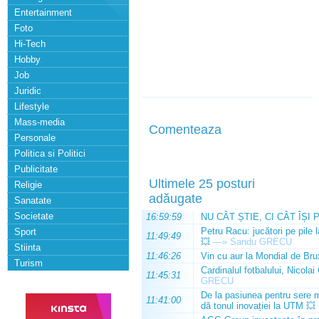
Entertainment
Foto
Hi-Tech
Hobby
Job
Juridic
Lifestyle
Mass-media
Comenteaza
Personale
Politica si Politici
Publicitate
Ultimele 25 posturi
Religie
adăugate
Sanatate
Societate
16:59:59
NU CÂT ȘTIE, CI CÂT ÎȘI 
Petru Racu: jucători pe pile 
Sport
11:49:49
💥
—»
Sandu GRECU
Stiinta
11:46:26
Vin cu aur la Mondial de Bru
Turism
Cardinalul fotbalului, Nicolai
11:45:31
GRECU
De la pasiunea pentru sere m
11:41:00
dă tonul inovației la UTM 💥