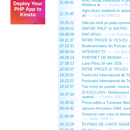
AGG Group investește în prod
11:40:41
Moldova 💫
—»
Sandu GRE
Agricultura modernă te așteap
11:31:45
✍️
—»
Sandu GRECU
10:25:22
Sălcuța intră pe piața spuma
04:04:12
DINTRE PRUT ȘI NISTRU
04:48:09
RACURSIU
—»
Leo Butnaru
04:11:37
ÎNTRE PROZĂ ȘI YES-EU
07:14:33
Biodiversitatea din Purcari: 
04:59:54
INTERSECȚII
—»
Leo Butn
09:18:14
PORTRET DE MONAH
—»
17:38:13
Luna Plina 29 iulie 2026
—»
10:09:57
ÎNTRE PROZĂ ȘI YES-EU
14:23:21
Festivslul Internațional de T
14:23:21
Festivalul Internațional de T
10:10:57
Trei morți pe șantier, muncă 
💥 EXCLUSIV: Moldoveanul Da
19:37:54
spaniol
—»
Sandu GRECU
16:28:52
Prima ediție a Turneului Mem
09:04:42
Ialoveni Armonios 1994, reve
Sistemul care vrea să răstoa
11:46:06
—»
Sandu GRECU
10:15:29
ÎN PRAG DE CARTE NOUĂ