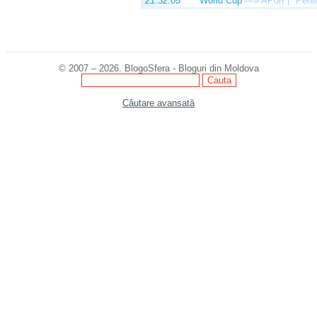
21:32:05
World Cup
—»
APort | "Pentr
© 2007 – 2026. BlogoSfera - Bloguri din Moldova
Căutare avansată