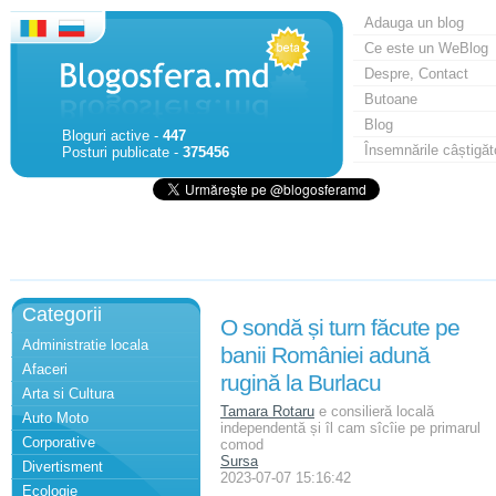
Adauga un blog
Ce este un WeBlog
Despre, Contact
Butoane
Blog
Bloguri active -
447
Însemnările câștigăt
Posturi publicate -
375456
Categorii
O sondă și turn făcute pe
Administratie locala
banii României adună
Afaceri
rugină la Burlacu
Arta si Cultura
Tamara Rotaru
e consilieră locală
Auto Moto
independentă și îl cam sîcîie pe primarul
Corporative
comod
Sursa
Divertisment
2023-07-07 15:16:42
Ecologie