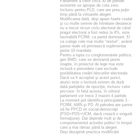
Parlament a celor circa 30 de partide
existente se apropie de cota zero.
Inclusiv pentru PLD, care are prea puţin
timp până la viitoarele alegeri.
Modificarea dată, deşi apare foarte ciudat
şi cu multe semne de întrebare deoarece
nu a trecut niciun ciclu electoral de când
pragul electoral a fost redus la 4%, este
favorabilă PCRM, ca partid dominant. El
va culege cele mai multe "resturi", având
şanse reale să primească suplimentar
peste 10 mandate.
Pentru a lupta cu conglomeratele politice,
gen BMD, care se destramă peste
noapte, în proiectul de lege mai este
inclusă o prevedere care exclude
posibilitatea creării blocurilor electorale.
Dacă va fi acceptat şi acest punct,
atunci este o lovitură extrem de dură
dată partidelor de opoziţie, inclusiv celor
pro-ruse. În felul acesta, în viitorul
parlament vor trece 3 maxim 4 partide.
La moment pot identifica principalele 3 -
PCRM, AMN şi PD. Al patrulea are şanse
să fie PPCD ori social-democraţii
(PSD+PDS+UCM, dacă crează o singură
formaţiune). Dar depinde mult şi de
comportamentul actorilor politici în timpul
care a mai rămas până la alegeri.
Deşi dezaprob practica modificării