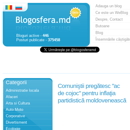
Adauga un blog
Ce este un WeBlog
Despre, Contact
Butoane
Blog
Bloguri active -
446
Însemnările câștigăt
Posturi publicate -
375458
Categorii
Comuniştii pregătesc "ac
Administratie locala
de cojoc" pentru inflaţia
Afaceri
partidistică moldovenească
Arta si Cultura
Auto Moto
Corporative
Divertisment
Ecologie