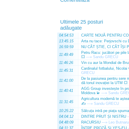
Comenteaza
Ultimele 25 posturi
adăugate
04:54:53
CARTE NOUĂ PENTRU CO
13:45:15
Arta nu tace: Perjovschi cu 
16:59:59
NU CÂT ȘTIE, CI CÂT ÎȘI 
Petru Racu: jucători pe pile 
11:49:49
💥
—»
Sandu GRECU
11:46:26
Vin cu aur la Mondial de Bru
Cardinalul fotbalului, Nicolai
11:45:31
GRECU
De la pasiunea pentru sere m
11:41:00
dă tonul inovației la UTM 💥
AGG Group investește în prod
11:40:41
Moldova 💫
—»
Sandu GRE
Agricultura modernă te așteap
11:31:45
✍️
—»
Sandu GRECU
10:25:22
Sălcuța intră pe piața spuma
04:04:12
DINTRE PRUT ȘI NISTRU
04:48:09
RACURSIU
—»
Leo Butnaru
04:11:37
ÎNTRE PROZĂ ȘI YES-EU