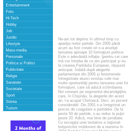
Entertainment
Foto
Hi-Tech
Hobby
Job
Juridic
Ne-am tot deprins în ultimul timp cu
apariţia noilor partide. Din 2005 până
Lifestyle
acum au fost create ori s-a anunţat
Mass-media
lansarea aproape 10 formaţiuni politice.
Personale
Este o adevărată inflaţie. (pentru cei care
mă vor întreba de ce am participat şi eu
Politica si Politici
la crearea Partidului European, răspund
Publicitate
anticipat. Îndată după alegerile
parlamentare din 2005 şi fenomenele
Religie
întregistrate atunci existau cele mai
Sanatate
multe oportunităţi pentru lansarea unei foi
formaţiuni, care să aducă schimbarea.
Societate
Noi veneam pe segmentul dezamăgiţilor,
Sport
care, în Chişinău, la alegerile din acest
an, l-a acupat Chirtoacă. Deci, un pocent
Stiinta
considerabil. Din 2001 s-a înregistrat un
Turism
proces de coagulare a partidelor. De la
peste 50 de partide, s-au redus la puţin
peste 20. Adică, mai bine de jumătate.
Cu excepţia unei tentative a naţional-
bolşevicilor moldoveni de a reanima în