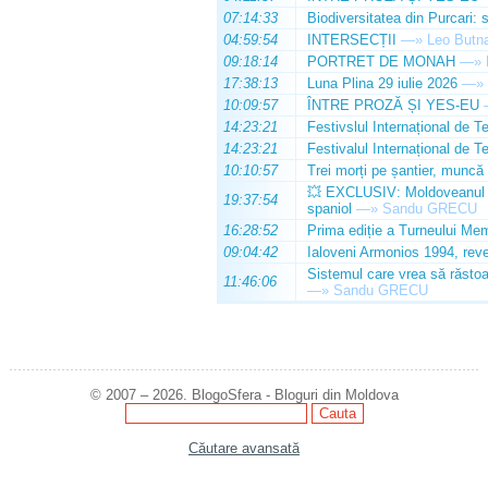
07:14:33
Biodiversitatea din Purcari: 
04:59:54
INTERSECȚII
—»
Leo Butn
09:18:14
PORTRET DE MONAH
—»
17:38:13
Luna Plina 29 iulie 2026
—»
10:09:57
ÎNTRE PROZĂ ȘI YES-EU
14:23:21
Festivslul Internațional de T
14:23:21
Festivalul Internațional de T
10:10:57
Trei morți pe șantier, muncă 
💥 EXCLUSIV: Moldoveanul Da
19:37:54
spaniol
—»
Sandu GRECU
16:28:52
Prima ediție a Turneului Mem
09:04:42
Ialoveni Armonios 1994, reve
Sistemul care vrea să răstoa
11:46:06
—»
Sandu GRECU
© 2007 – 2026. BlogoSfera - Bloguri din Moldova
Căutare avansată