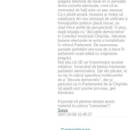
pragului electoral de două ori în perioada
dintre ciclurile electorale, cred că la
momentul de faţă este un pas necesar.
Ca o pilulă amară. Aceasta ar trebui să
catalizeze din nou procesul de unificare a
formaţiunilor politice (dacă sincer, nu
cred într-o astfel de perspectivă). În plus,
după situaţia cu "discuţiile democratice"
în Consiliul municipal Chişinău, ridicarea
barierei electorale ar evita o instabilitate
în viitorul Parlament. De asemenea,
şansele partidelor pro-ruse de a trece în
parlament scad odată cu majorarea
pragului.
Mai ştiu că UE se împotriveşte acestei
iniţiative, încercând să lobeze interesele
partidelor democratice. Dar din păcate, ei
nu iau în calcul specificul moldovenilor
de a "discuta democratic", dar şi
pericolul ca în Parlamentul de la Chişinău
să apară voci şovine pro-ruse, gen
Klimenko.
Expuneţi-vă părerea despre acest
material la rubrica "comentarii"!
Sursa
2007-10-09 10:45:27