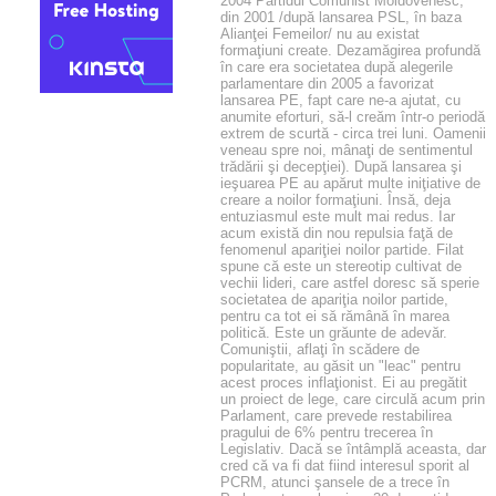
2004 Partidul Comunist Moldovenesc,
din 2001 /după lansarea PSL, în baza
Alianţei Femeilor/ nu au existat
formaţiuni create. Dezamăgirea profundă
în care era societatea după alegerile
parlamentare din 2005 a favorizat
lansarea PE, fapt care ne-a ajutat, cu
anumite eforturi, să-l creăm într-o periodă
extrem de scurtă - circa trei luni. Oamenii
veneau spre noi, mânaţi de sentimentul
trădării şi decepţiei). După lansarea şi
ieşuarea PE au apărut multe iniţiative de
creare a noilor formaţiuni. Însă, deja
entuziasmul este mult mai redus. Iar
acum există din nou repulsia faţă de
fenomenul apariţiei noilor partide. Filat
spune că este un stereotip cultivat de
vechii lideri, care astfel doresc să sperie
societatea de apariţia noilor partide,
pentru ca tot ei să rămână în marea
politică. Este un grăunte de adevăr.
Comuniştii, aflaţi în scădere de
popularitate, au găsit un "leac" pentru
acest proces inflaţionist. Ei au pregătit
un proiect de lege, care circulă acum prin
Parlament, care prevede restabilirea
pragului de 6% pentru trecerea în
Legislativ. Dacă se întâmplă aceasta, dar
cred că va fi dat fiind interesul sporit al
PCRM, atunci şansele de a trece în