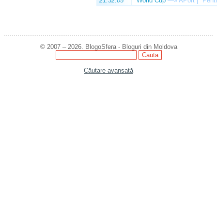
21:32:05
World Cup
—»
APort | "Pentr
© 2007 – 2026. BlogoSfera - Bloguri din Moldova
Căutare avansată