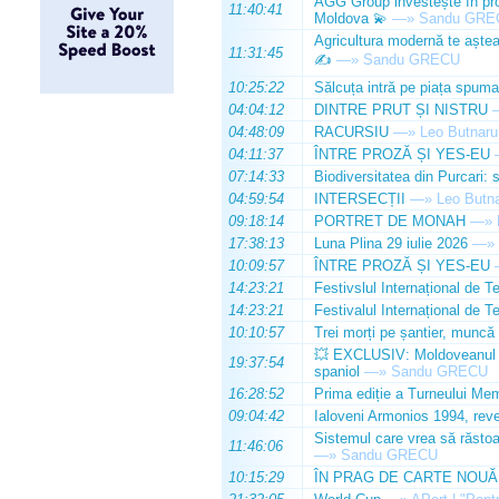
AGG Group investește în prod
11:40:41
Moldova 💫
—»
Sandu GRE
Agricultura modernă te așteap
11:31:45
✍️
—»
Sandu GRECU
10:25:22
Sălcuța intră pe piața spuma
04:04:12
DINTRE PRUT ȘI NISTRU
04:48:09
RACURSIU
—»
Leo Butnaru
04:11:37
ÎNTRE PROZĂ ȘI YES-EU
07:14:33
Biodiversitatea din Purcari: 
04:59:54
INTERSECȚII
—»
Leo Butn
09:18:14
PORTRET DE MONAH
—»
17:38:13
Luna Plina 29 iulie 2026
—»
10:09:57
ÎNTRE PROZĂ ȘI YES-EU
14:23:21
Festivslul Internațional de T
14:23:21
Festivalul Internațional de T
10:10:57
Trei morți pe șantier, muncă 
💥 EXCLUSIV: Moldoveanul Da
19:37:54
spaniol
—»
Sandu GRECU
16:28:52
Prima ediție a Turneului Mem
09:04:42
Ialoveni Armonios 1994, reve
Sistemul care vrea să răstoa
11:46:06
—»
Sandu GRECU
10:15:29
ÎN PRAG DE CARTE NOUĂ