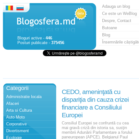
Adauga un blog
Ce este un WeBlog
Despre, Contact
Butoane
Blog
Bloguri active -
446
Însemnările câștigăt
Posturi publicate -
375456
Categorii
CEDO, ameninţată cu
Administratie locala
dispariţia din cauza crizei
Afaceri
financiare a Consiliului
Arta si Cultura
Europei
Auto Moto
Consiliul Europei se confruntă cu cea
Corporative
mai gravă criză din istoria sa, susţin
Divertisment
membrii Adunării Parlamentare a forului
paneuropean (APCE). Belgianul Paul
Ecologie