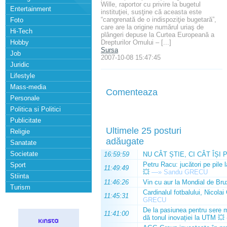
Wille, raportor cu privire la bugetul
Entertainment
instituţiei, susţine că aceasta este
“cangrenată de o indispoziţie bugetară”,
Foto
care are la origine numărul uriaş de
Hi-Tech
plângeri depuse la Curtea Europeană a
Hobby
Drepturilor Omului – [...]
Sursa
Job
2007-10-08 15:47:45
Juridic
Lifestyle
Mass-media
Comenteaza
Personale
Politica si Politici
Publicitate
Ultimele 25 posturi
Religie
adăugate
Sanatate
Societate
16:59:59
NU CÂT ȘTIE, CI CÂT ÎȘI 
Petru Racu: jucători pe pile 
Sport
11:49:49
💥
—»
Sandu GRECU
Stiinta
11:46:26
Vin cu aur la Mondial de Bru
Turism
Cardinalul fotbalului, Nicolai
11:45:31
GRECU
De la pasiunea pentru sere m
11:41:00
dă tonul inovației la UTM 💥