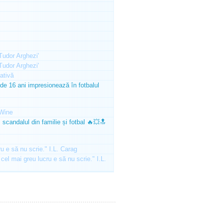
'Tudor Arghezi'
'Tudor Arghezi'
ativă
e 16 ani impresionează în fotbalul
Wine
scandalul din familie și fotbal 🔥💥🔝
ru e să nu scrie." I.L. Carag
 cel mai greu lucru e să nu scrie." I.L.