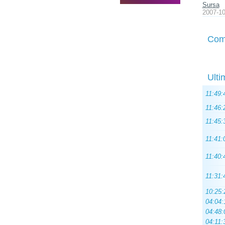
Sursa
2007-10
Com
Ulti
11:49:
11:46:
11:45:
11:41:
11:40:
11:31:
10:25:
04:04:
04:48:
04:11: