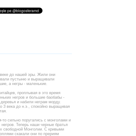
 веке до нашей эры. Жили они
ывали пустыню и выращивали
ие, а негры - маленькие.
итайцев, проплывая в это время
ньких негров и большие баобабы -
 деревья и набили неграм морду.
о 3 века до н.э., спокойно выращивая
тая.
ем-то сильно поругались с монголами и
м негров. Теперь наши черные братья
х свободной Монголии. С кривыми
воплями скакали они по прериям