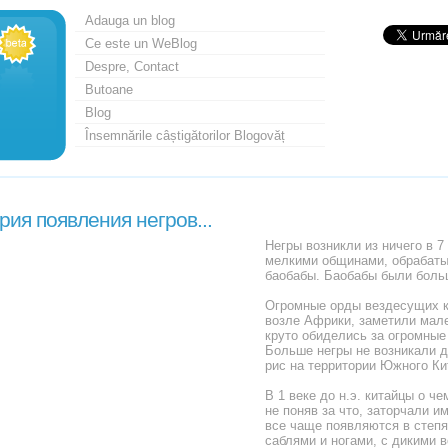
Adauga un blog
Ce este un WeBlog
Despre, Contact
Butoane
Blog
Însemnările câștigătorilor Blogovăț
рия появления негров...
Hегры возникли из ничего в 7
мелкими общинами, обрабат
баобабы. Баобабы были больш
Огромные орды вездесущих к
возле Африки, заметили мале
круто обиделись за огромные
Больше негры не возникали д
рис на территории Южного Ки
В 1 веке до н.э. китайцы о ч
не поняв за что, заторчали и
все чаще появляются в степя
саблями и ногами, с дикими 