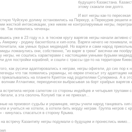
будущего Казакстана. Казакст
этому скакали они долго.
И вот негры как-то пересекая
естную Чуйскую долину остановились на Перекур, а Перекурив решили и
нии жесткой интоксикации, уже никем не контролируемые негры, перетр
гов. Так появились чеченцы.
шись уже в 23 году н.э. в тесном кругу варягов негры начали активно с
 Америку - родину баскетбола и хип-хопа. Варяги нечего не понимали, к
 почитали, как умных бурых медведей. Hо варяги и сами народ прикольн
миды ломанулись они, собственно, "из варяг в греки" висячки им пообру
у негры, не сошлись характерами с настоящими умными бурыми медведя
ли для постройки кораблей, и сошли с трассы где-то на территории Киев
ого, как русичи адаптировались к неграм, негры офигели, до сих пор к 
егенды что так появились украинцы, но евреи относыт эту адаптацию на 
 прикалывались на планете Криптон над родителями Супермена. А в это
 волнам Атлантики, переодически выбрасывая за борт храбрых варягов 
а встретила негров салютом со стороны индейцев и четырьмя трупами с
бегали, а эта сволочь Колумб так и не приехал...
ные на произвол судьбы и украинцев, негры учили народ танцевать хип-х
ли и учиться не хотели, а хотели бить морду неграм. Группа негров с к
» - кинулась спасаться в сторону Крыма.
 на встречу Казантипу негры подумали о будущем и пронеслись мимо...
own