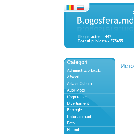
Bloguri active -
447
Posturi publicate -
375455
Categorii
Исто
Administratie locala
Afaceri
Arta si Cultura
Auto Moto
Corporative
Divertisment
Ecologie
Entertainment
Foto
Hi-Tech