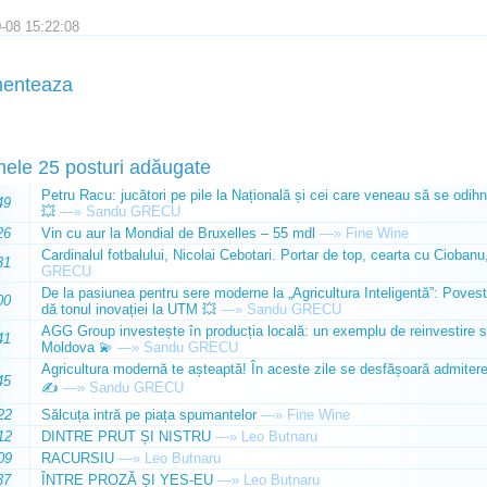
-08 15:22:08
enteaza
mele 25 posturi adăugate
Petru Racu: jucători pe pile la Națională și cei care veneau să se odihn
49
💥
—»
Sandu GRECU
26
Vin cu aur la Mondial de Bruxelles – 55 mdl
—»
Fine Wine
Cardinalul fotbalului, Nicolai Cebotari. Portar de top, cearta cu Ciobanu,
31
GRECU
De la pasiunea pentru sere moderne la „Agricultura Inteligentă”: Poves
00
dă tonul inovației la UTM 💥
—»
Sandu GRECU
AGG Group investește în producția locală: un exemplu de reinvestire s
41
Moldova 💫
—»
Sandu GRECU
Agricultura modernă te așteaptă! În aceste zile se desfășoară admiterea 
45
✍️
—»
Sandu GRECU
22
Sălcuța intră pe piața spumantelor
—»
Fine Wine
12
DINTRE PRUT ȘI NISTRU
—»
Leo Butnaru
09
RACURSIU
—»
Leo Butnaru
37
ÎNTRE PROZĂ ȘI YES-EU
—»
Leo Butnaru