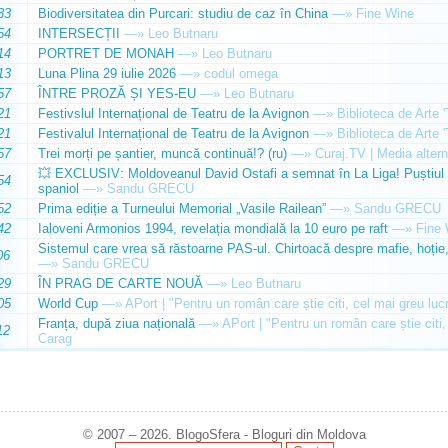
33
Biodiversitatea din Purcari: studiu de caz în China
—»
Fine Wine
54
INTERSECȚII
—»
Leo Butnaru
14
PORTRET DE MONAH
—»
Leo Butnaru
13
Luna Plina 29 iulie 2026
—»
codul omega
57
ÎNTRE PROZĂ ȘI YES-EU
—»
Leo Butnaru
21
Festivslul Internațional de Teatru de la Avignon
—»
Biblioteca de Arte 
21
Festivalul Internațional de Teatru de la Avignon
—»
Biblioteca de Arte 
57
Trei morți pe șantier, muncă continuă!? (ru)
—»
Curaj.TV | Media altern
💥 EXCLUSIV: Moldoveanul David Ostafi a semnat în La Liga! Puștiul d
54
spaniol
—»
Sandu GRECU
52
Prima ediție a Turneului Memorial „Vasile Railean”
—»
Sandu GRECU
42
Ialoveni Armonios 1994, revelația mondială la 10 euro pe raft
—»
Fine 
Sistemul care vrea să răstoarne PAS-ul. Chirtoacă despre mafie, hoție, 
06
—»
Sandu GRECU
29
ÎN PRAG DE CARTE NOUĂ
—»
Leo Butnaru
05
World Cup
—»
APort | "Pentru un român care știe citi, cel mai greu luc
Franța, după ziua națională
—»
APort | "Pentru un român care știe citi,
12
Carag
© 2007 – 2026. BlogoSfera - Bloguri din Moldova