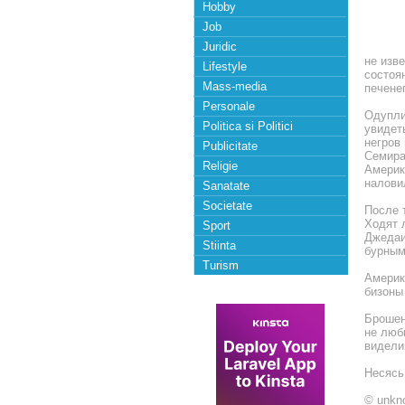
Hobby
Job
Juridic
не изв
Lifestyle
состоя
Mass-media
печене
Personale
Одуплив
Politica si Politici
увидеть
негров
Publicitate
Семира
Religie
Америк
налови
Sanatate
Societate
После т
Ходят л
Sport
Джедаи
Stiinta
бурным
Turism
Америк
бизоны 
Брошен
не люби
видели
Hесясь
© unkn