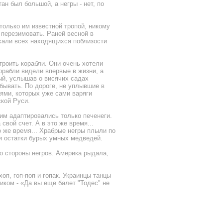
ан был большой, а негры - нет, по
 только им известной тропой, никому
 перезимовать. Раней весной в
ахали всех находящихся поблизости
троить корабли. Они очень хотели
орабли видели впервые в жизни, а
ый, услышав о висячих садах
бывать. По дороге, не уплывшие в
ми, которых уже сами варяги
ской Руси.
ним адаптировались только печенеги.
свой счет. А в это же время...
 же время... Храбрые негры плыли по
и остатки бурых умных медведей.
о стороны негров. Америка рыдала,
оп, гоп-поп и гопак. Украинцы танцы
риком - «Да вы еще балет "Тодес" не