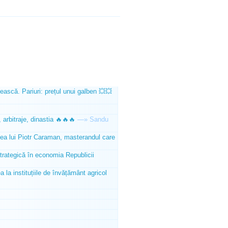
ească. Pariuri: prețul unui galben 💥💥
 arbitraje, dinastia 🔥🔥🔥
—»
Sandu
tea lui Piotr Caraman, masterandul care
trategică în economia Republicii
la instituțiile de învățământ agricol