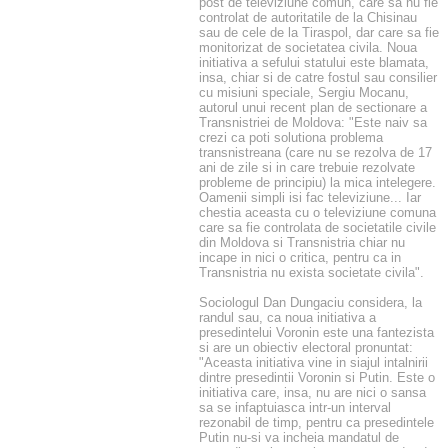
post de televiziune comun, care sa nu fie
controlat de autoritatile de la Chisinau
sau de cele de la Tiraspol, dar care sa fie
monitorizat de societatea civila. Noua
initiativa a sefului statului este blamata,
insa, chiar si de catre fostul sau consilier
cu misiuni speciale, Sergiu Mocanu,
autorul unui recent plan de sectionare a
Transnistriei de Moldova: "Este naiv sa
crezi ca poti solutiona problema
transnistreana (care nu se rezolva de 17
ani de zile si in care trebuie rezolvate
probleme de principiu) la mica intelegere.
Oamenii simpli isi fac televiziune... Iar
chestia aceasta cu o televiziune comuna
care sa fie controlata de societatile civile
din Moldova si Transnistria chiar nu
incape in nici o critica, pentru ca in
Transnistria nu exista societate civila".
Sociologul Dan Dungaciu considera, la
randul sau, ca noua initiativa a
presedintelui Voronin este una fantezista
si are un obiectiv electoral pronuntat:
"Aceasta initiativa vine in siajul intalnirii
dintre presedintii Voronin si Putin. Este o
initiativa care, insa, nu are nici o sansa
sa se infaptuiasca intr-un interval
rezonabil de timp, pentru ca presedintele
Putin nu-si va incheia mandatul de