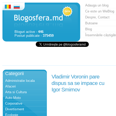
Adauga un blog
Ce este un WeBlog
Despre, Contact
Butoane
Blog
Bloguri active -
446
Însemnările câștigăt
Posturi publicate -
375459
Categorii
Vladimir Voronin pare
Administratie locala
dispus sa se impace cu
Afaceri
Igor Smirnov
Arta si Cultura
Auto Moto
Corporative
Divertisment
Ecologie