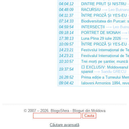
04:04:12
DINTRE PRUT ȘI NISTRU
04:48:09
RACURSIU
—»
Leo Butnaru
04:11:37
ÎNTRE PROZĂ ȘI YES-EU
07:14:33
Biodiversitatea din Purcari: 
04:59:54
INTERSECȚII
—»
Leo Butn
09:18:14
PORTRET DE MONAH
—»
17:38:13
Luna Plina 29 iulie 2026
—»
10:09:57
ÎNTRE PROZĂ ȘI YES-EU
14:23:21
Festivslul Internațional de T
14:23:21
Festivalul Internațional de T
10:10:57
Trei morți pe șantier, muncă 
💥 EXCLUSIV: Moldoveanul Da
19:37:54
spaniol
—»
Sandu GRECU
16:28:52
Prima ediție a Turneului Mem
09:04:42
Ialoveni Armonios 1994, reve
© 2007 – 2026. BlogoSfera - Bloguri din Moldova
Căutare avansată