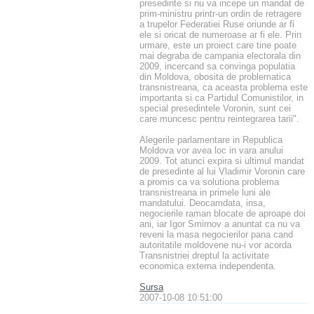
presedinte si nu va incepe un mandat de
prim-ministru printr-un ordin de retragere
a trupelor Federatiei Ruse oriunde ar fi
ele si oricat de numeroase ar fi ele. Prin
urmare, este un proiect care tine poate
mai degraba de campania electorala din
2009, incercand sa convinga populatia
din Moldova, obosita de problematica
transnistreana, ca aceasta problema este
importanta si ca Partidul Comunistilor, in
special presedintele Voronin, sunt cei
care muncesc pentru reintegrarea tarii".
Alegerile parlamentare in Republica
Moldova vor avea loc in vara anului
2009. Tot atunci expira si ultimul mandat
de presedinte al lui Vladimir Voronin care
a promis ca va solutiona problema
transnistreana in primele luni ale
mandatului. Deocamdata, insa,
negocierile raman blocate de aproape doi
ani, iar Igor Smirnov a anuntat ca nu va
reveni la masa negocierilor pana cand
autoritatile moldovene nu-i vor acorda
Transnistriei dreptul la activitate
economica externa independenta.
Sursa
2007-10-08 10:51:00