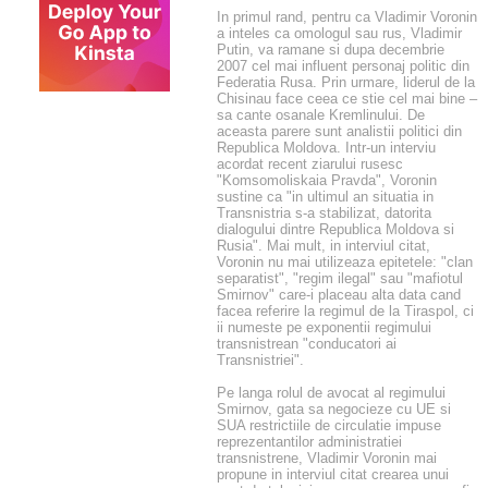
In primul rand, pentru ca Vladimir Voronin
a inteles ca omologul sau rus, Vladimir
Putin, va ramane si dupa decembrie
2007 cel mai influent personaj politic din
Federatia Rusa. Prin urmare, liderul de la
Chisinau face ceea ce stie cel mai bine –
sa cante osanale Kremlinului. De
aceasta parere sunt analistii politici din
Republica Moldova. Intr-un interviu
acordat recent ziarului rusesc
"Komsomoliskaia Pravda", Voronin
sustine ca "in ultimul an situatia in
Transnistria s-a stabilizat, datorita
dialogului dintre Republica Moldova si
Rusia". Mai mult, in interviul citat,
Voronin nu mai utilizeaza epitetele: "clan
separatist", "regim ilegal" sau "mafiotul
Smirnov" care-i placeau alta data cand
facea referire la regimul de la Tiraspol, ci
ii numeste pe exponentii regimului
transnistrean "conducatori ai
Transnistriei".
Pe langa rolul de avocat al regimului
Smirnov, gata sa negocieze cu UE si
SUA restrictiile de circulatie impuse
reprezentantilor administratiei
transnistrene, Vladimir Voronin mai
propune in interviul citat crearea unui