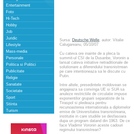
Entertainment
Foto
Hi-Tech
Hobby
Job
Juridic
Sursa:
Deutsche Welle
, autor: Vitalie
Calugareanu, 05/10/07
Lifestyle
Mass-media
Cu cateva ore inainte de a pleca la
Personale
summit-ul CSI de la Dusanbe, Voronin a
lansat cateva initiative netraditionale de
Politica si Politici
solutionare a diferendului transnistrrean
Publicitate
pe care intentioneaza sa le discute cu
Putin.
Religie
Sanatate
Intre altele, presedintele moldovean se
angajeaza sa convinga UE si SUA sa
Societate
anuleze restrictiile de circulatie impuse
Sport
exponentilor gruparii separatiste de la
Tiraspol si pledeaza pentru
Stiinta
recunoasterea internationala a diplomelor
Turism
emise de Universitatea transnistreana,
institutie in care studiile se desfasoara
dupa un program datand din 1963. De ce
face Vladimir Voronin aceste cadouri
regimului transnistrean?