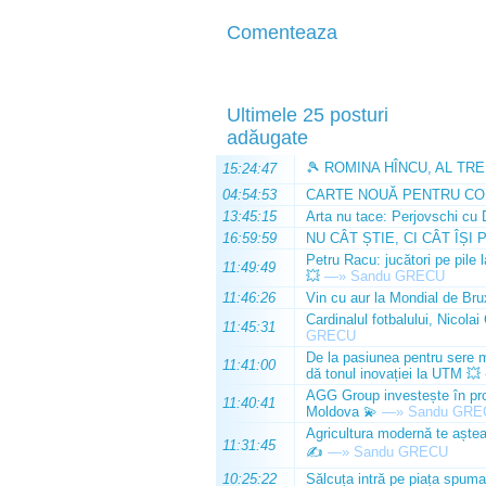
Comenteaza
Ultimele 25 posturi
adăugate
🎾 ROMINA HÎNCU, AL TRE
15:24:47
04:54:53
CARTE NOUĂ PENTRU CO
13:45:15
Arta nu tace: Perjovschi cu 
16:59:59
NU CÂT ȘTIE, CI CÂT ÎȘI 
Petru Racu: jucători pe pile 
11:49:49
💥
—»
Sandu GRECU
11:46:26
Vin cu aur la Mondial de Bru
Cardinalul fotbalului, Nicolai
11:45:31
GRECU
De la pasiunea pentru sere m
11:41:00
dă tonul inovației la UTM 💥
AGG Group investește în prod
11:40:41
Moldova 💫
—»
Sandu GRE
Agricultura modernă te așteap
11:31:45
✍️
—»
Sandu GRECU
10:25:22
Sălcuța intră pe piața spuma