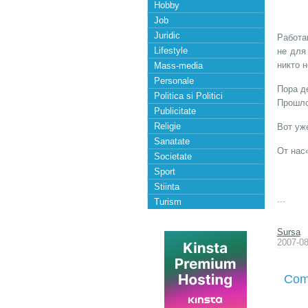
Hobby
Job
Juridic
Работа
Lifestyle
не для
никто н
Mass-media
Personale
Пора д
Politica si Politici
Прошлое
Publicitate
Religie
Вот уже
Sanatate
От нас
Societate
Sport
Stiinta
...
Turism
Sursa
2007-08
Com