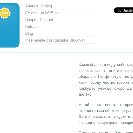
Adauga un blog
Ce este un WeBlog
Despre, Contact
Butoane
Blog
Însemnările câștigătorilor Blogovăț
Каждый день я веду себя так
Не осознаю я того,что гово
общался. Не флиртую, не р
хотя поводу честно говоря 
Какбудто уезжаю скоро дал
далеко.
Не объяснить всего, что про
что никто нам об этом не рас
бы мог рассказать людям и о
Но видно не суждено, наверно
Стирается память. Хоть душ