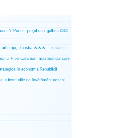
ească. Pariuri: prețul unui galben 💥💥
 arbitraje, dinastia 🔥🔥🔥
—»
Sandu
tea lui Piotr Caraman, masterandul care
trategică în economia Republicii
la instituțiile de învățământ agricol