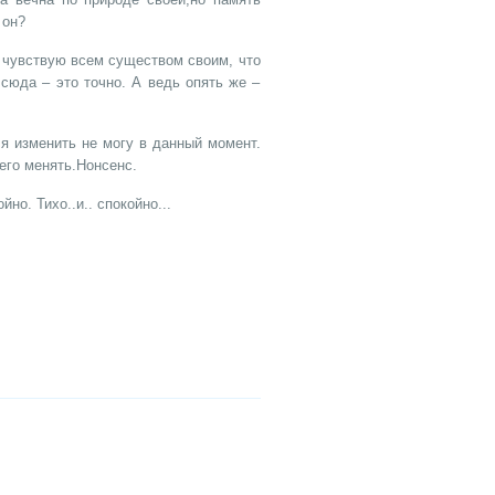
 он?
я чувствую всем существом своим, что
сюда – это точно. А ведь опять же –
 я изменить не могу в данный момент.
 его менять.Нонсенс.
но. Тихо..и.. спокойно...