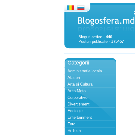
Bloguri active -
446
Posturi publicate -
375457
Categorii
Administratie locala
Afaceri
Arta si Cultura
Auto Moto
Corporative
Divertisment
Ecologie
Entertainment
Foto
Hi-Tech