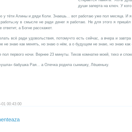
души заперта на ключ. У кого
ю у тёти Алины и дяди Коли. Знаешь... вот работаю уже пол месяца. И 
 работы,ну в смысле не ради денег я работаю. Не для этого я пришёл 
е ответит, а Богне расскажет.
елать всё ради удовольствия, потомучто есть сейчас, а вчера и завтра
 не знаю как менять, но знаю о нём, а о будущем не знаю, но знаю как
 пол первого ночи. Вернее 23 минуты. Тихов комнатке моей, тихо и спокой
«ушла» бабушка Рая... а Олечка родила сынишку, Лёшеньку.
-01 00:43:00
enteaza