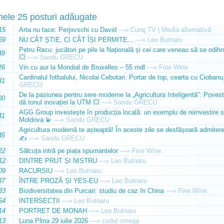
mele 25 posturi adăugate
15
Arta nu tace: Perjovschi cu David
—»
Curaj.TV | Media alternativă
59
NU CÂT ȘTIE, CI CÂT ÎȘI PERMITE...
—»
Leo Butnaru
Petru Racu: jucători pe pile la Națională și cei care veneau să se odihn
49
💥
—»
Sandu GRECU
26
Vin cu aur la Mondial de Bruxelles – 55 mdl
—»
Fine Wine
Cardinalul fotbalului, Nicolai Cebotari. Portar de top, cearta cu Ciobanu,
31
GRECU
De la pasiunea pentru sere moderne la „Agricultura Inteligentă”: Poves
00
dă tonul inovației la UTM 💥
—»
Sandu GRECU
AGG Group investește în producția locală: un exemplu de reinvestire s
41
Moldova 💫
—»
Sandu GRECU
Agricultura modernă te așteaptă! În aceste zile se desfășoară admiterea 
45
✍️
—»
Sandu GRECU
22
Sălcuța intră pe piața spumantelor
—»
Fine Wine
12
DINTRE PRUT ȘI NISTRU
—»
Leo Butnaru
09
RACURSIU
—»
Leo Butnaru
37
ÎNTRE PROZĂ ȘI YES-EU
—»
Leo Butnaru
33
Biodiversitatea din Purcari: studiu de caz în China
—»
Fine Wine
54
INTERSECȚII
—»
Leo Butnaru
14
PORTRET DE MONAH
—»
Leo Butnaru
13
Luna Plina 29 iulie 2026
—»
codul omega