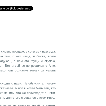
, словно прощаюсь со всеми навсегда.
рю тем, с кем чаще, и ближе, всего
адуюсь, а немного грущу и скучаю,
нет. Вот и сейчас попрощался с Аню.
еко или сознание готовится уехать
исходит с нами. Не объяснить, потому
сказывал. А вот я хотел быть тем, кто
бъяснить, что же происходит с ними.
 не для этого я родился в этом мире.
а вечна по природе своей,но память