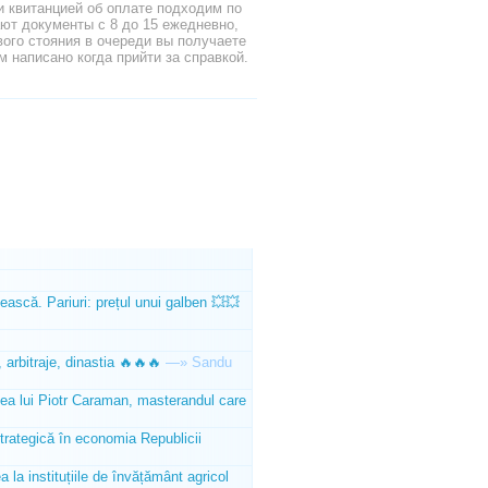
и квитанцией об оплате подходим по
ют документы с 8 до 15 ежедневно,
ого стояния в очереди вы получаете
м написано когда прийти за справкой.
ească. Pariuri: prețul unui galben 💥💥
 arbitraje, dinastia 🔥🔥🔥
—»
Sandu
tea lui Piotr Caraman, masterandul care
trategică în economia Republicii
la instituțiile de învățământ agricol