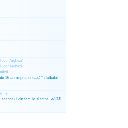
'Tudor Arghezi'
'Tudor Arghezi'
ativă
e 16 ani impresionează în fotbalul
Wine
scandalul din familie și fotbal 🔥💥🔝