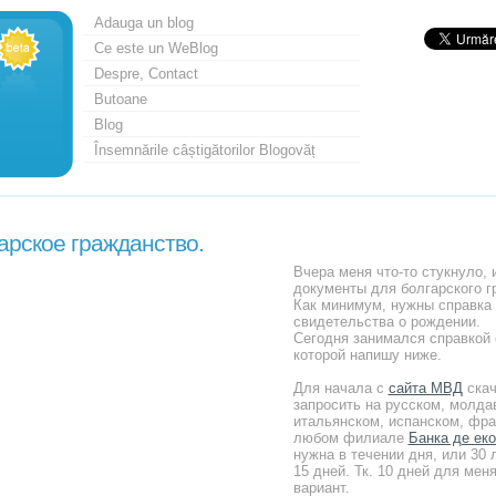
Adauga un blog
Ce este un WeBlog
Despre, Contact
Butoane
Blog
Însemnările câștigătorilor Blogovăț
арское гражданство.
Вчера меня что-то стукнуло, 
документы для болгарского г
Как минимум, нужны справка 
свидетельства о рождении.
Сегодня занимался справкой 
которой напишу ниже.
Для начала c
сайта МВД
скач
запросить на русском, молда
итальянском, испанском, фра
любом филиале
Банка де ек
нужна в течении дня, или 30 
15 дней. Тк. 10 дней для мен
вариант.