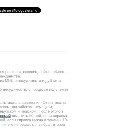
и я решился, наконец, пойти собирать
ражданства.
из МВД о несудимости и дубликат
о несудимости, о процессе получения
ать модель заявления. Ответ можно
вском, английском, немецком,
нцузском и чешском. После этого в
ономий
оплатить 60 лей, если справка
лей, если справка нужна в течении 10-
я ничего не решают, я выбрал второй