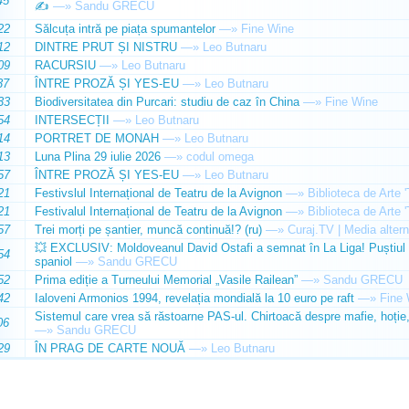
45
✍️
—»
Sandu GRECU
22
Sălcuța intră pe piața spumantelor
—»
Fine Wine
12
DINTRE PRUT ȘI NISTRU
—»
Leo Butnaru
09
RACURSIU
—»
Leo Butnaru
37
ÎNTRE PROZĂ ȘI YES-EU
—»
Leo Butnaru
33
Biodiversitatea din Purcari: studiu de caz în China
—»
Fine Wine
54
INTERSECȚII
—»
Leo Butnaru
14
PORTRET DE MONAH
—»
Leo Butnaru
13
Luna Plina 29 iulie 2026
—»
codul omega
57
ÎNTRE PROZĂ ȘI YES-EU
—»
Leo Butnaru
21
Festivslul Internațional de Teatru de la Avignon
—»
Biblioteca de Arte 
21
Festivalul Internațional de Teatru de la Avignon
—»
Biblioteca de Arte 
57
Trei morți pe șantier, muncă continuă!? (ru)
—»
Curaj.TV | Media altern
💥 EXCLUSIV: Moldoveanul David Ostafi a semnat în La Liga! Puștiul d
54
spaniol
—»
Sandu GRECU
52
Prima ediție a Turneului Memorial „Vasile Railean”
—»
Sandu GRECU
42
Ialoveni Armonios 1994, revelația mondială la 10 euro pe raft
—»
Fine 
Sistemul care vrea să răstoarne PAS-ul. Chirtoacă despre mafie, hoție, 
06
—»
Sandu GRECU
29
ÎN PRAG DE CARTE NOUĂ
—»
Leo Butnaru