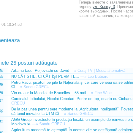
Теперь вместе с заявлением 
адресу
ул. Хынку, 3
. Принима
кроме выходных. После часов
заветный талончик, на которо
-01 10:24:53
enteaza
mele 25 posturi adăugate
15
Arta nu tace: Perjovschi cu David
—»
Curaj.TV | Media alternativă
59
NU CÂT ȘTIE, CI CÂT ÎȘI PERMITE...
—»
Leo Butnaru
Petru Racu: jucători pe pile la Națională și cei care veneau să se odihn
49
💥
—»
Sandu GRECU
26
Vin cu aur la Mondial de Bruxelles – 55 mdl
—»
Fine Wine
Cardinalul fotbalului, Nicolai Cebotari. Portar de top, cearta cu Ciobanu,
31
GRECU
De la pasiunea pentru sere moderne la „Agricultura Inteligentă”: Poves
00
dă tonul inovației la UTM 💥
—»
Sandu GRECU
AGG Group investește în producția locală: un exemplu de reinvestire s
41
Moldova 💫
—»
Sandu GRECU
Agricultura modernă te așteaptă! În aceste zile se desfășoară admiterea 