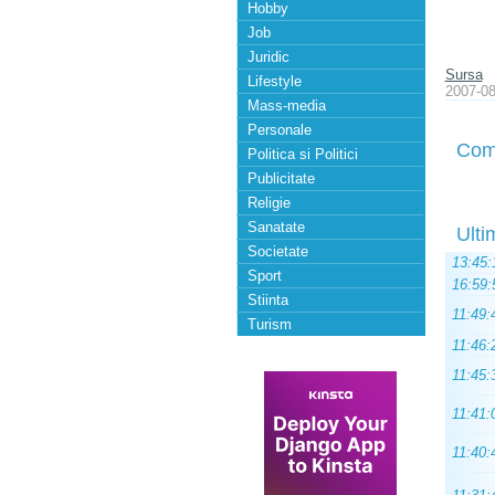
Hobby
Job
Juridic
Sursa
Lifestyle
2007-08
Mass-media
Personale
Com
Politica si Politici
Publicitate
Religie
Sanatate
Ulti
Societate
13:45:
Sport
16:59:
Stiinta
11:49:
Turism
11:46:
11:45:
11:41:
11:40: