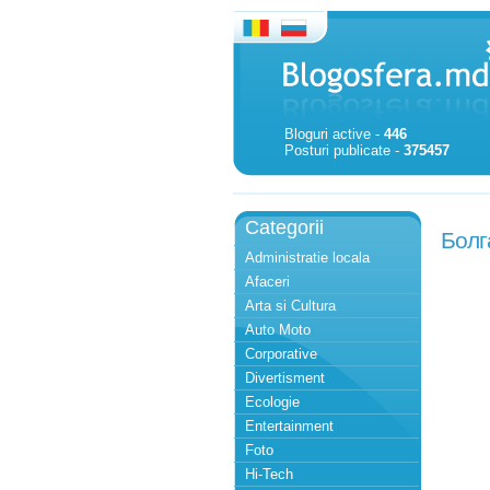
Bloguri active -
446
Posturi publicate -
375457
Categorii
Болг
Administratie locala
Afaceri
Arta si Cultura
Auto Moto
Corporative
Divertisment
Ecologie
Entertainment
Foto
Hi-Tech