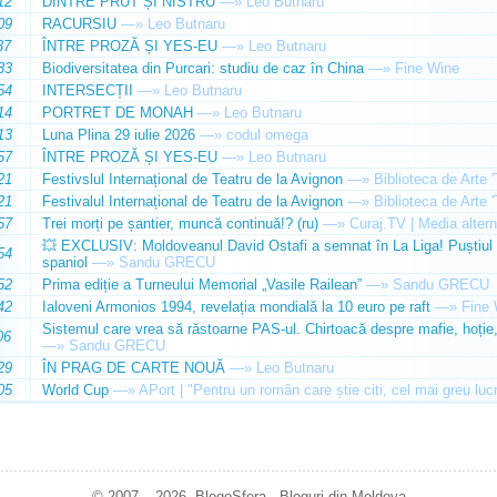
12
DINTRE PRUT ȘI NISTRU
—»
Leo Butnaru
09
RACURSIU
—»
Leo Butnaru
37
ÎNTRE PROZĂ ȘI YES-EU
—»
Leo Butnaru
33
Biodiversitatea din Purcari: studiu de caz în China
—»
Fine Wine
54
INTERSECȚII
—»
Leo Butnaru
14
PORTRET DE MONAH
—»
Leo Butnaru
13
Luna Plina 29 iulie 2026
—»
codul omega
57
ÎNTRE PROZĂ ȘI YES-EU
—»
Leo Butnaru
21
Festivslul Internațional de Teatru de la Avignon
—»
Biblioteca de Arte 
21
Festivalul Internațional de Teatru de la Avignon
—»
Biblioteca de Arte 
57
Trei morți pe șantier, muncă continuă!? (ru)
—»
Curaj.TV | Media altern
💥 EXCLUSIV: Moldoveanul David Ostafi a semnat în La Liga! Puștiul d
54
spaniol
—»
Sandu GRECU
52
Prima ediție a Turneului Memorial „Vasile Railean”
—»
Sandu GRECU
42
Ialoveni Armonios 1994, revelația mondială la 10 euro pe raft
—»
Fine 
Sistemul care vrea să răstoarne PAS-ul. Chirtoacă despre mafie, hoție, 
06
—»
Sandu GRECU
29
ÎN PRAG DE CARTE NOUĂ
—»
Leo Butnaru
05
World Cup
—»
APort | "Pentru un român care știe citi, cel mai greu luc
© 2007 – 2026. BlogoSfera - Bloguri din Moldova