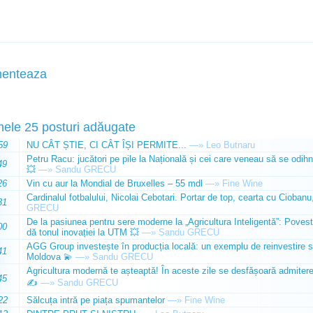
enteaza
mele 25 posturi adăugate
59
NU CÂT ȘTIE, CI CÂT ÎȘI PERMITE...
—»
Leo Butnaru
Petru Racu: jucători pe pile la Națională și cei care veneau să se odihn
49
💥
—»
Sandu GRECU
26
Vin cu aur la Mondial de Bruxelles – 55 mdl
—»
Fine Wine
Cardinalul fotbalului, Nicolai Cebotari. Portar de top, cearta cu Ciobanu,
31
GRECU
De la pasiunea pentru sere moderne la „Agricultura Inteligentă”: Poves
00
dă tonul inovației la UTM 💥
—»
Sandu GRECU
AGG Group investește în producția locală: un exemplu de reinvestire s
41
Moldova 💫
—»
Sandu GRECU
Agricultura modernă te așteaptă! În aceste zile se desfășoară admiterea 
45
✍️
—»
Sandu GRECU
22
Sălcuța intră pe piața spumantelor
—»
Fine Wine