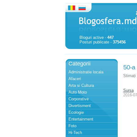
Bloguri active -
447
Posturi publicate -
375456
Categorii
50-a 
Administratie locala
Stimați 
Afaceri
Arta si Cultura
Sursa
Auto Moto
2016-07
Corporative
Divertisment
Ecologie
Entertainment
Foto
Hi-Tech