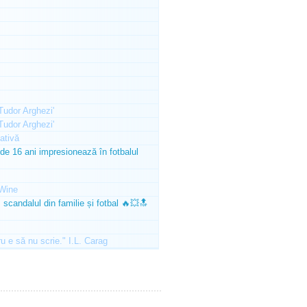
'Tudor Arghezi'
'Tudor Arghezi'
ativă
e 16 ani impresionează în fotbalul
Wine
scandalul din familie și fotbal 🔥💥🔝
ru e să nu scrie." I.L. Carag