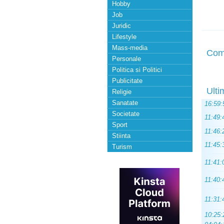
Hobby
Job
Juridic
Lifestyle
Mass-media
Com
Personale
Politica si Politici
Publicitate
Ulti
Religie
Sanatate
16:59:
Societate
11:49:
Sport
11:46:
Stiinta
11:45:
Turism
11:41:
11:40:
11:31:
10:25: