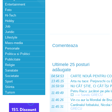
Entertainment
Foto
Hi-Tech
Hobby
Job
Juridic
Lifestyle
Mass-media
Comenteaza
Personale
Politica si Politici
Publicitate
Ultimele 25 posturi
Religie
adăugate
Sanatate
Societate
04:54:53
CARTE NOUĂ PENTRU CO
13:45:15
Arta nu tace: Perjovschi cu 
Sport
16:59:59
NU CÂT ȘTIE, CI CÂT ÎȘI 
Stiinta
Petru Racu: jucători pe pile 
Turism
11:49:49
💥
—»
Sandu GRECU
11:46:26
Vin cu aur la Mondial de Bru
Cardinalul fotbalului, Nicolai
11:45:31
GRECU