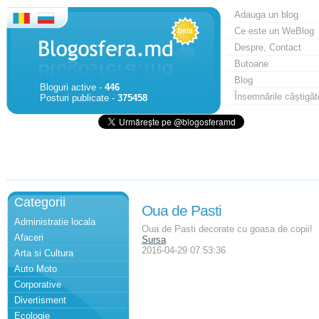
Adauga un blog
Ce este un WeBlog
Despre, Contact
Butoane
Blog
Bloguri active -
446
Însemnările câștigăt
Posturi publicate -
375458
Categorii
Oua de Pasti
Administratie locala
Oua de Pasti decorate cu goasa de copii!
Afaceri
Sursa
2016-04-29 07:53:36
Arta si Cultura
Auto Moto
Corporative
Divertisment
Ecologie