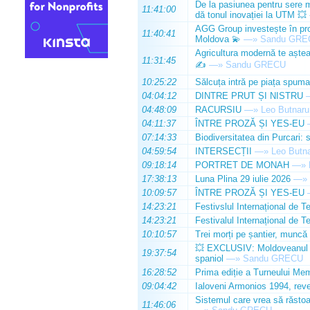
De la pasiunea pentru sere m
11:41:00
dă tonul inovației la UTM 💥
AGG Group investește în prod
11:40:41
Moldova 💫
—»
Sandu GRE
Agricultura modernă te așteap
11:31:45
✍️
—»
Sandu GRECU
10:25:22
Sălcuța intră pe piața spuma
04:04:12
DINTRE PRUT ȘI NISTRU
04:48:09
RACURSIU
—»
Leo Butnaru
04:11:37
ÎNTRE PROZĂ ȘI YES-EU
07:14:33
Biodiversitatea din Purcari: 
04:59:54
INTERSECȚII
—»
Leo Butn
09:18:14
PORTRET DE MONAH
—»
17:38:13
Luna Plina 29 iulie 2026
—»
10:09:57
ÎNTRE PROZĂ ȘI YES-EU
14:23:21
Festivslul Internațional de T
14:23:21
Festivalul Internațional de T
10:10:57
Trei morți pe șantier, muncă 
💥 EXCLUSIV: Moldoveanul Da
19:37:54
spaniol
—»
Sandu GRECU
16:28:52
Prima ediție a Turneului Mem
09:04:42
Ialoveni Armonios 1994, reve
Sistemul care vrea să răstoa
11:46:06