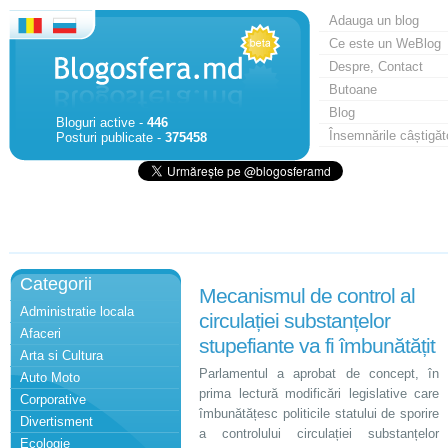
Adauga un blog
Ce este un WeBlog
Despre, Contact
Butoane
Blog
Bloguri active -
446
Însemnările câștigăt
Posturi publicate -
375458
Categorii
Mecanismul de control al
Administratie locala
circulației substanțelor
Afaceri
stupefiante va fi îmbunătățit
Arta si Cultura
Parlamentul a aprobat de concept, în
Auto Moto
prima lectură modificări legislative care
Corporative
îmbunătățesc politicile statului de sporire
Divertisment
a controlului circulației substanțelor
Ecologie