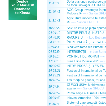
De la pasiunea pentru sere m
11:41:00
dă tonul inovației la UTM 💥
AGG Group investește în prod
11:40:41
Moldova 💫
—»
Sandu GRE
Agricultura modernă te așteap
11:31:45
✍️
—»
Sandu GRECU
10:25:22
Sălcuța intră pe piața spuma
04:04:12
DINTRE PRUT ȘI NISTRU
04:48:09
RACURSIU
—»
Leo Butnaru
04:11:37
ÎNTRE PROZĂ ȘI YES-EU
07:14:33
Biodiversitatea din Purcari: 
04:59:54
INTERSECȚII
—»
Leo Butn
09:18:14
PORTRET DE MONAH
—»
17:38:13
Luna Plina 29 iulie 2026
—»
10:09:57
ÎNTRE PROZĂ ȘI YES-EU
14:23:21
Festivslul Internațional de T
14:23:21
Festivalul Internațional de T
10:10:57
Trei morți pe șantier, muncă 
💥 EXCLUSIV: Moldoveanul Da
19:37:54
spaniol
—»
Sandu GRECU
16:28:52
Prima ediție a Turneului Mem
09:04:42
Ialoveni Armonios 1994, reve
Sistemul care vrea să răstoa
11:46:06