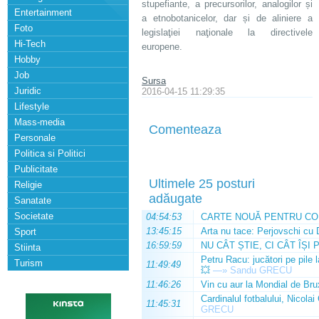
stupefiante, a precursorilor, analogilor și
Entertainment
a etnobotanicelor, dar și de aliniere a
Foto
legislaţiei naţionale la directivele
Hi-Tech
europene.
Hobby
Job
Sursa
Juridic
2016-04-15 11:29:35
Lifestyle
Mass-media
Comenteaza
Personale
Politica si Politici
Publicitate
Ultimele 25 posturi
Religie
adăugate
Sanatate
Societate
04:54:53
CARTE NOUĂ PENTRU CO
13:45:15
Arta nu tace: Perjovschi cu 
Sport
16:59:59
NU CÂT ȘTIE, CI CÂT ÎȘI 
Stiinta
Petru Racu: jucători pe pile 
Turism
11:49:49
💥
—»
Sandu GRECU
11:46:26
Vin cu aur la Mondial de Bru
Cardinalul fotbalului, Nicolai
11:45:31
GRECU