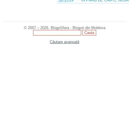
10:15:29
ÎN PRAG DE CARTE NOUĂ
© 2007 – 2026. BlogoSfera - Bloguri din Moldova
Căutare avansată