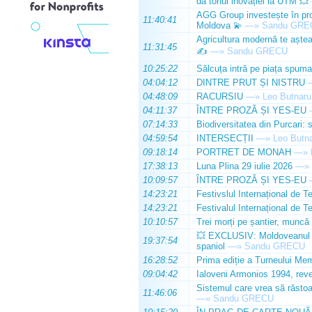
dă tonul inovației la UTM 💥
AGG Group investește în prod
11:40:41
Moldova 💫
—»
Sandu GRE
Agricultura modernă te așteap
11:31:45
✍️
—»
Sandu GRECU
10:25:22
Sălcuța intră pe piața spuma
04:04:12
DINTRE PRUT ȘI NISTRU
04:48:09
RACURSIU
—»
Leo Butnaru
04:11:37
ÎNTRE PROZĂ ȘI YES-EU
07:14:33
Biodiversitatea din Purcari: 
04:59:54
INTERSECȚII
—»
Leo Butn
09:18:14
PORTRET DE MONAH
—»
17:38:13
Luna Plina 29 iulie 2026
—»
10:09:57
ÎNTRE PROZĂ ȘI YES-EU
14:23:21
Festivslul Internațional de T
14:23:21
Festivalul Internațional de T
10:10:57
Trei morți pe șantier, muncă 
💥 EXCLUSIV: Moldoveanul Da
19:37:54
spaniol
—»
Sandu GRECU
16:28:52
Prima ediție a Turneului Mem
09:04:42
Ialoveni Armonios 1994, reve
Sistemul care vrea să răstoa
11:46:06
—»
Sandu GRECU