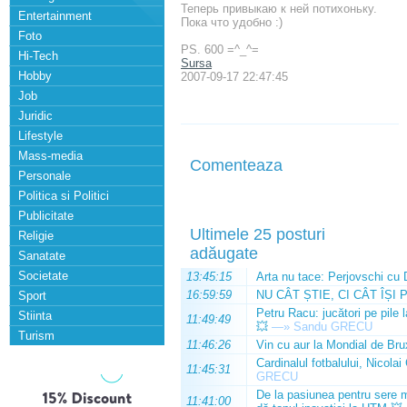
Теперь привыкаю к ней потихоньку.
Entertainment
Пока что удобно :)
Foto
PS. 600 =^_^=
Hi-Tech
Sursa
Hobby
2007-09-17 22:47:45
Job
Juridic
Lifestyle
Mass-media
Comenteaza
Personale
Politica si Politici
Publicitate
Ultimele 25 posturi
Religie
adăugate
Sanatate
Societate
13:45:15
Arta nu tace: Perjovschi cu 
16:59:59
NU CÂT ȘTIE, CI CÂT ÎȘI 
Sport
Petru Racu: jucători pe pile 
Stiinta
11:49:49
💥
—»
Sandu GRECU
Turism
11:46:26
Vin cu aur la Mondial de Bru
Cardinalul fotbalului, Nicolai
11:45:31
GRECU
De la pasiunea pentru sere m
11:41:00