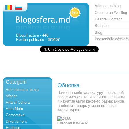
Adauga un blog
Ce este un WeBlog
Despre, Contact
Butoane
Blog
Bloguri active -
446
Însemnările câștigăt
Posturi publicate -
375457
Categorii
Обновка
Administratie locala
Поменял себе клавиатуру - на старой
Afaceri
после чистки стали залипать клавиши
и нажатие было какое-то размазанное.
Arta si Cultura
В общем, теперь у меня вот такая
Auto Moto
клавиатурка:
Corporative
Divertisment
Chicony KB-0402
Ecologie