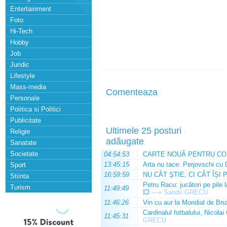
Entertainment
Foto
Hi-Tech
Hobby
Job
Juridic
Lifestyle
Mass-media
Comenteaza
Personale
Politica si Politici
Publicitate
Ultimele 25 posturi
Religie
adăugate
Sanatate
Societate
04:54:53
CARTE NOUĂ PENTRU CO
13:45:15
Arta nu tace: Perjovschi cu 
Sport
16:59:59
NU CÂT ȘTIE, CI CÂT ÎȘI 
Stiinta
Petru Racu: jucători pe pile 
Turism
11:49:49
💥
—»
Sandu GRECU
11:46:26
Vin cu aur la Mondial de Bru
Cardinalul fotbalului, Nicolai
11:45:31
GRECU