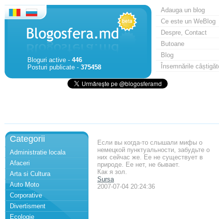
Adauga un blog
Ce este un WeBlog
Despre, Contact
Butoane
Blog
Bloguri active -
446
Însemnările câștigăt
Posturi publicate -
375458
Categorii
Eсли вы когда-то слышали мифы о
немецкой пунктуальности, забудьте о
Administratie locala
них сейчас же. Ее не существует в
Afaceri
природе. Ее нет, не бывает.
Как я зол.
Arta si Cultura
Sursa
Auto Moto
2007-07-04 20:24:36
Corporative
Divertisment
Ecologie