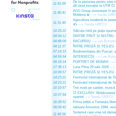
De la pasiunea pentru sere m
11:41:00
dă tonul inovației la UTM 💥
AGG Group investește în prod
11:40:41
Moldova 💫
—»
Sandu GRE
Agricultura modernă te așteap
11:31:45
✍️
—»
Sandu GRECU
10:25:22
Sălcuța intră pe piața spuma
04:04:12
DINTRE PRUT ȘI NISTRU
04:48:09
RACURSIU
—»
Leo Butnaru
04:11:37
ÎNTRE PROZĂ ȘI YES-EU
07:14:33
Biodiversitatea din Purcari: 
04:59:54
INTERSECȚII
—»
Leo Butn
09:18:14
PORTRET DE MONAH
—»
17:38:13
Luna Plina 29 iulie 2026
—»
10:09:57
ÎNTRE PROZĂ ȘI YES-EU
14:23:21
Festivslul Internațional de T
14:23:21
Festivalul Internațional de T
10:10:57
Trei morți pe șantier, muncă 
💥 EXCLUSIV: Moldoveanul Da
19:37:54
spaniol
—»
Sandu GRECU
16:28:52
Prima ediție a Turneului Mem
09:04:42
Ialoveni Armonios 1994, reve
Sistemul care vrea să răstoa
11:46:06