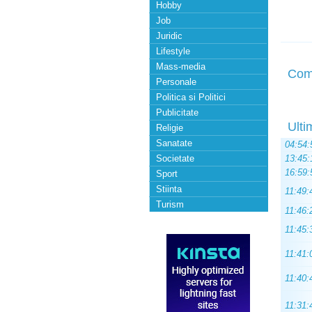
Hobby
Job
Juridic
Lifestyle
Mass-media
Com
Personale
Politica si Politici
Publicitate
Ulti
Religie
Sanatate
04:54:
Societate
13:45:
16:59:
Sport
Stiinta
11:49:
Turism
11:46:
11:45:
11:41:
11:40:
11:31: