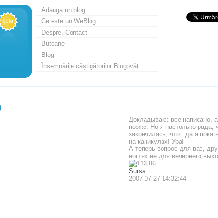
Adauga un blog
Ce este un WeBlog
Despre, Contact
Butoane
Blog
Însemnările câștigătorilor Blogovăț
)
Докладываю: все написано, а
позже. Но я настолько рада, 
закончилась, что...да я пока 
на каникулах! Ура!
А теперь вопрос для вас, дру
ногтях не для вечернего выхо
Sursa
2007-07-27 14:32:44