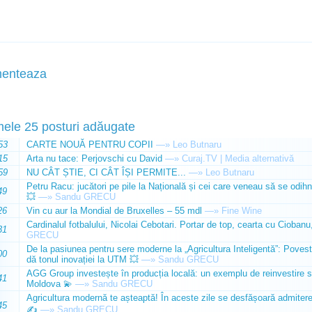
enteaza
mele 25 posturi adăugate
53
CARTE NOUĂ PENTRU COPII
—»
Leo Butnaru
15
Arta nu tace: Perjovschi cu David
—»
Curaj.TV | Media alternativă
59
NU CÂT ȘTIE, CI CÂT ÎȘI PERMITE...
—»
Leo Butnaru
Petru Racu: jucători pe pile la Națională și cei care veneau să se odihn
49
💥
—»
Sandu GRECU
26
Vin cu aur la Mondial de Bruxelles – 55 mdl
—»
Fine Wine
Cardinalul fotbalului, Nicolai Cebotari. Portar de top, cearta cu Ciobanu,
31
GRECU
De la pasiunea pentru sere moderne la „Agricultura Inteligentă”: Poves
00
dă tonul inovației la UTM 💥
—»
Sandu GRECU
AGG Group investește în producția locală: un exemplu de reinvestire s
41
Moldova 💫
—»
Sandu GRECU
Agricultura modernă te așteaptă! În aceste zile se desfășoară admiterea 
45
✍️
—»
Sandu GRECU