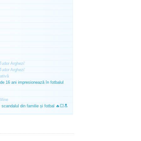
'Tudor Arghezi'
'Tudor Arghezi'
ativă
e 16 ani impresionează în fotbalul
Wine
scandalul din familie și fotbal 🔥💥🔝