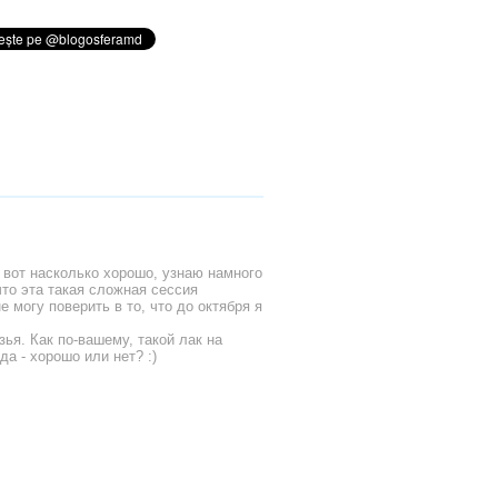
 вот насколько хорошо, узнаю намного
что эта такая сложная сессия
не могу поверить в то, что до октября я
зья. Как по-вашему, такой лак на
да - хорошо или нет? :)