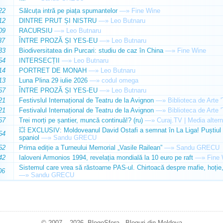
22
Sălcuța intră pe piața spumantelor
—»
Fine Wine
12
DINTRE PRUT ȘI NISTRU
—»
Leo Butnaru
09
RACURSIU
—»
Leo Butnaru
37
ÎNTRE PROZĂ ȘI YES-EU
—»
Leo Butnaru
33
Biodiversitatea din Purcari: studiu de caz în China
—»
Fine Wine
54
INTERSECȚII
—»
Leo Butnaru
14
PORTRET DE MONAH
—»
Leo Butnaru
13
Luna Plina 29 iulie 2026
—»
codul omega
57
ÎNTRE PROZĂ ȘI YES-EU
—»
Leo Butnaru
21
Festivslul Internațional de Teatru de la Avignon
—»
Biblioteca de Arte 
21
Festivalul Internațional de Teatru de la Avignon
—»
Biblioteca de Arte 
57
Trei morți pe șantier, muncă continuă!? (ru)
—»
Curaj.TV | Media altern
💥 EXCLUSIV: Moldoveanul David Ostafi a semnat în La Liga! Puștiul d
54
spaniol
—»
Sandu GRECU
52
Prima ediție a Turneului Memorial „Vasile Railean”
—»
Sandu GRECU
42
Ialoveni Armonios 1994, revelația mondială la 10 euro pe raft
—»
Fine 
Sistemul care vrea să răstoarne PAS-ul. Chirtoacă despre mafie, hoție, 
06
—»
Sandu GRECU
© 2007 – 2026. BlogoSfera - Bloguri din Moldova