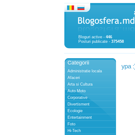
Bloguri active -
446
Posturi publicate -
375458
Categorii
ура :
Administratie locala
Afaceri
Arta si Cultura
Auto Moto
Corporative
Divertisment
Ecologie
Entertainment
Foto
Hi-Tech