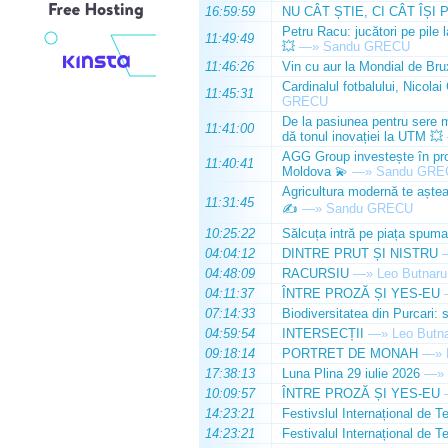
16:59:59
NU CÂT ȘTIE, CI CÂT ÎȘI 
Petru Racu: jucători pe pile 
11:49:49
💥
—»
Sandu GRECU
11:46:26
Vin cu aur la Mondial de Bru
Cardinalul fotbalului, Nicolai
11:45:31
GRECU
De la pasiunea pentru sere m
11:41:00
dă tonul inovației la UTM 💥
AGG Group investește în prod
11:40:41
Moldova 💫
—»
Sandu GRE
Agricultura modernă te așteap
11:31:45
✍️
—»
Sandu GRECU
10:25:22
Sălcuța intră pe piața spuma
04:04:12
DINTRE PRUT ȘI NISTRU
04:48:09
RACURSIU
—»
Leo Butnaru
04:11:37
ÎNTRE PROZĂ ȘI YES-EU
07:14:33
Biodiversitatea din Purcari: 
04:59:54
INTERSECȚII
—»
Leo Butn
09:18:14
PORTRET DE MONAH
—»
17:38:13
Luna Plina 29 iulie 2026
—»
10:09:57
ÎNTRE PROZĂ ȘI YES-EU
14:23:21
Festivslul Internațional de T
14:23:21
Festivalul Internațional de T