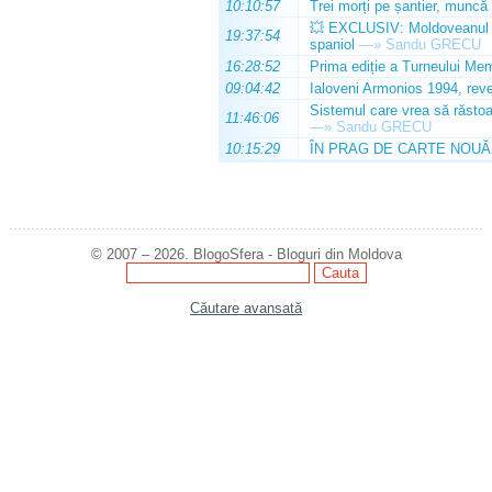
10:10:57
Trei morți pe șantier, muncă 
💥 EXCLUSIV: Moldoveanul Da
19:37:54
spaniol
—»
Sandu GRECU
16:28:52
Prima ediție a Turneului Mem
09:04:42
Ialoveni Armonios 1994, reve
Sistemul care vrea să răstoa
11:46:06
—»
Sandu GRECU
10:15:29
ÎN PRAG DE CARTE NOUĂ
© 2007 – 2026. BlogoSfera - Bloguri din Moldova
Căutare avansată