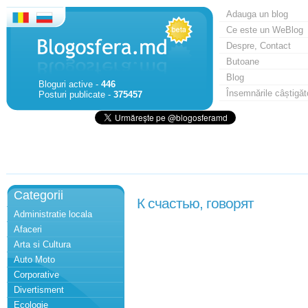
Adauga un blog
Ce este un WeBlog
Despre, Contact
Butoane
Blog
Bloguri active -
446
Însemnările câștigăt
Posturi publicate -
375457
Categorii
К счастью, говорят
Administratie locala
Afaceri
Arta si Cultura
Auto Moto
Corporative
Divertisment
Ecologie