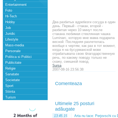
Entertainment
Foto
Hi-Tech
Hobby
Два разбитых вдребезги сосуда в один
день. Первый - стакан, второй -
Job
разбитая через 10 минут после
Juridic
стакана любимая стеклянная чашка
Luminarc, которую мне мама подарила
Lifestyle
весной. Последняя разлетелась
Mass-media
вообще к чертям, как раз в тот момент,
когда я на бусурманской мове
Personale
отрабатывала свою благодарственную
Politica si Politici
речь, по какому поводу только не
скажу, смешной повод.
Publicitate
Sursa
Religie
2007-08-16 23:56:38
Sanatate
Societate
Comenteaza
Sport
Stiinta
Turism
Ultimele 25 posturi
adăugate
13:45:15
Arta nu tace: Perjovschi cu 