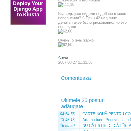
С женихом и его мамой
Вы ведь уже видели подобное в моем
исполнении? :) При +42 на улице
делать такое было рискованно, но это
все шутки
Очень, очень жарко
Sursa
2007-08-27 11:31:30
Comenteaza
Ultimele 25 posturi
adăugate
04:54:53
CARTE NOUĂ PENTRU CO
13:45:15
Arta nu tace: Perjovschi cu 
16:59:59
NU CÂT ȘTIE, CI CÂT ÎȘI 