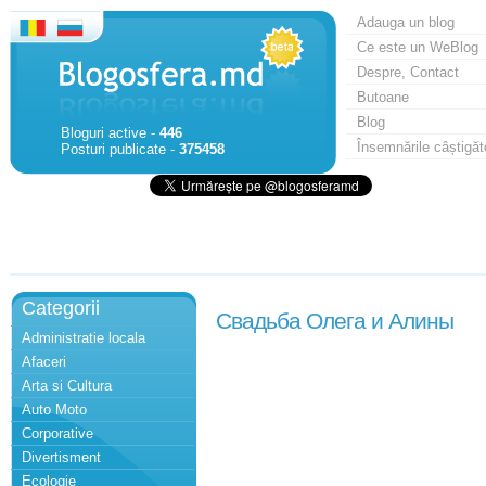
Adauga un blog
Ce este un WeBlog
Despre, Contact
Butoane
Blog
Bloguri active -
446
Însemnările câștigăt
Posturi publicate -
375458
Categorii
Свадьба Олега и Алины
Administratie locala
Afaceri
Arta si Cultura
Auto Moto
Corporative
Divertisment
Ecologie