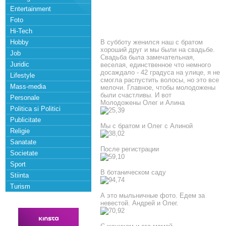
Entertainment
Foto
Hi-Tech
Hobby
В субботу женился наш с братом
хороший друг и мы были на свадьбе.
Job
Свадьба была замечательная,
Juridic
веселая, единственное что немного
досаждало - 42 градуса на улице, я не
Lifestyle
смогла распустить волосы, но это все
Mass-media
мелочи. Главное, чтобы молодожены
были счастливы. И вот
Personale
Молодожены Олег и Алина
Politica si Politici
Publicitate
Мы с братом и Олег с Алиной
Religie
Sanatate
После регистрации
Societate
Sport
В ботаническом саду
Stiinta
Turism
А это мыльничные фото. Едем за
невестой. Андрей и Олег.