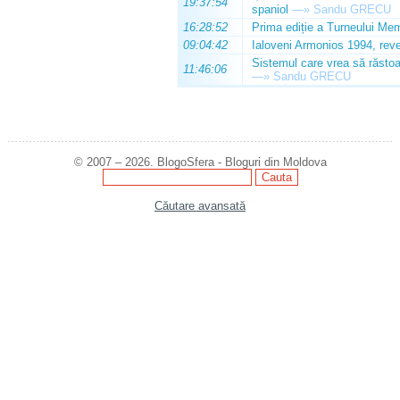
19:37:54
spaniol
—»
Sandu GRECU
16:28:52
Prima ediție a Turneului Mem
09:04:42
Ialoveni Armonios 1994, reve
Sistemul care vrea să răstoa
11:46:06
—»
Sandu GRECU
© 2007 – 2026. BlogoSfera - Bloguri din Moldova
Căutare avansată