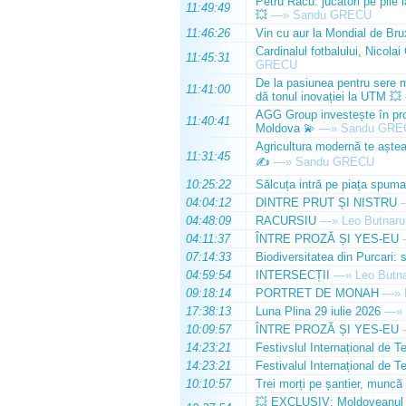
Petru Racu: jucători pe pile 
11:49:49
💥
—»
Sandu GRECU
11:46:26
Vin cu aur la Mondial de Bru
Cardinalul fotbalului, Nicolai
11:45:31
GRECU
De la pasiunea pentru sere m
11:41:00
dă tonul inovației la UTM 💥
AGG Group investește în prod
11:40:41
Moldova 💫
—»
Sandu GRE
Agricultura modernă te așteap
11:31:45
✍️
—»
Sandu GRECU
10:25:22
Sălcuța intră pe piața spuma
04:04:12
DINTRE PRUT ȘI NISTRU
04:48:09
RACURSIU
—»
Leo Butnaru
04:11:37
ÎNTRE PROZĂ ȘI YES-EU
07:14:33
Biodiversitatea din Purcari: 
04:59:54
INTERSECȚII
—»
Leo Butn
09:18:14
PORTRET DE MONAH
—»
17:38:13
Luna Plina 29 iulie 2026
—»
10:09:57
ÎNTRE PROZĂ ȘI YES-EU
14:23:21
Festivslul Internațional de T
14:23:21
Festivalul Internațional de T
10:10:57
Trei morți pe șantier, muncă 
💥 EXCLUSIV: Moldoveanul Da