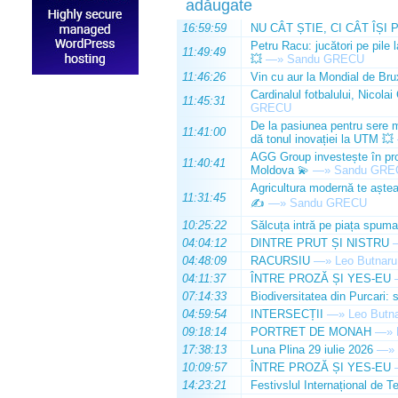
adăugate
16:59:59
NU CÂT ȘTIE, CI CÂT ÎȘI 
Petru Racu: jucători pe pile 
11:49:49
💥
—»
Sandu GRECU
11:46:26
Vin cu aur la Mondial de Bru
Cardinalul fotbalului, Nicolai
11:45:31
GRECU
De la pasiunea pentru sere m
11:41:00
dă tonul inovației la UTM 💥
AGG Group investește în prod
11:40:41
Moldova 💫
—»
Sandu GRE
Agricultura modernă te așteap
11:31:45
✍️
—»
Sandu GRECU
10:25:22
Sălcuța intră pe piața spuma
04:04:12
DINTRE PRUT ȘI NISTRU
04:48:09
RACURSIU
—»
Leo Butnaru
04:11:37
ÎNTRE PROZĂ ȘI YES-EU
07:14:33
Biodiversitatea din Purcari: 
04:59:54
INTERSECȚII
—»
Leo Butn
09:18:14
PORTRET DE MONAH
—»
17:38:13
Luna Plina 29 iulie 2026
—»
10:09:57
ÎNTRE PROZĂ ȘI YES-EU
14:23:21
Festivslul Internațional de T