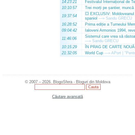
14:23:21
Festivalul Internațional de T
10:10:57
Trei morți pe șantier, muncă 
💥 EXCLUSIV: Moldoveanul Da
19:37:54
spaniol
—»
Sandu GRECU
16:28:52
Prima ediție a Turneului Mem
09:04:42
Ialoveni Armonios 1994, reve
Sistemul care vrea să răstoa
11:46:06
—»
Sandu GRECU
10:15:29
ÎN PRAG DE CARTE NOUĂ
21:32:05
World Cup
—»
APort | "Pentr
© 2007 – 2026. BlogoSfera - Bloguri din Moldova
Căutare avansată