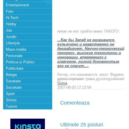
Entertainment
Foto
Hi-Tech
Hobby
Job
никак не мог пройти мимо ТАКОГО:
Juridic
...Как бы Запад не развивался,
Lifestyle
культурно и нравственно он
деградирует. Научно-технический
Mass-media
прогресс, высокие технологии и
Personale
инновации, вперемешку с
гламуром, низкой духовностью
Politica si Politici
его не спасут....
Publicitate
Автор, что называется, жжот. Видимо
Religie
дрова хорошие
трава духоподъёмная!
Sanatate
Sursa
Societate
2007-08-20 17:13:54
Sport
Stiinta
Comenteaza
Turism
Ultimele 25 posturi