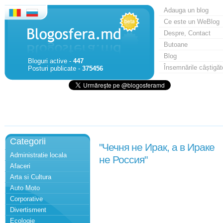
Adauga un blog
Ce este un WeBlog
Despre, Contact
Butoane
Blog
Bloguri active -
447
Însemnările câștigăt
Posturi publicate -
375456
Categorii
"Чечня не Ирак, а в Ираке
Administratie locala
не Россия"
Afaceri
Arta si Cultura
Auto Moto
Corporative
Divertisment
Ecologie