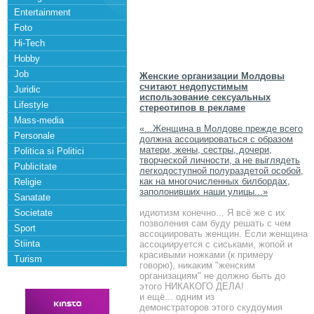
Entertainment
Foto
Hi-Tech
Hobby
Job
Женские организации Молдовы
считают недопустимым
Juridic
использование сексуальных
Lifestyle
стереотипов в рекламе
Mass-media
«...Женщина в Молдове прежде всего
Personale
должна ассоциироваться с образом
матери, жены, сестры, дочери,
Politica si Politici
творческой личности, а не выглядеть
Publicitate
легкодоступной полураздетой особой,
как на многочисленных билбордах,
Religie
заполонивших наши улицы...»
Sanatate
Societate
идиотизм конечно... Я всё же с их
позволения сам буду решать с чем
Sport
ассоциировать женщин. Если женщина
Stiinta
ассоциируется с сиськами, жопой и
красивыми ножками (к примеру
Turism
говорю), никаким "женским
организациям" не должно быть до
этого НИКАКОГО ДЕЛА!
и ещё... одним из
демонстраторов этого скудоумия