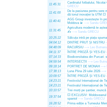
Cardinalul fotbalului, Nicolai
11:45:31
GRECU
De la pasiunea pentru sere m
11:41:00
dă tonul inovației la UTM 💥
AGG Group investește în prod
11:40:41
Moldova 💫
—»
Sandu GRE
Agricultura modernă te așteap
11:31:45
✍️
—»
Sandu GRECU
10:25:22
Sălcuța intră pe piața spuma
04:04:12
DINTRE PRUT ȘI NISTRU
04:48:09
RACURSIU
—»
Leo Butnaru
04:11:37
ÎNTRE PROZĂ ȘI YES-EU
07:14:33
Biodiversitatea din Purcari: 
04:59:54
INTERSECȚII
—»
Leo Butn
09:18:14
PORTRET DE MONAH
—»
17:38:13
Luna Plina 29 iulie 2026
—»
10:09:57
ÎNTRE PROZĂ ȘI YES-EU
14:23:21
Festivslul Internațional de T
14:23:21
Festivalul Internațional de T
10:10:57
Trei morți pe șantier, muncă 
💥 EXCLUSIV: Moldoveanul Da
19:37:54
spaniol
—»
Sandu GRECU
16:28:52
Prima ediție a Turneului Mem