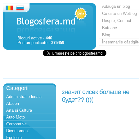
Adauga un blog
Ce este un WeBlog
Despre, Contact
Butoane
Blog
Bloguri active -
446
Însemnările câștigăt
Posturi publicate -
375459
Categorii
значит сисек больше не
Administratie locala
будет??:((((
Afaceri
Arta si Cultura
Auto Moto
Corporative
Divertisment
Ecologie