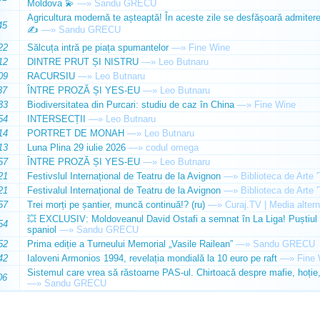
Moldova 💫
—»
Sandu GRECU
Agricultura modernă te așteaptă! În aceste zile se desfășoară admiterea 
45
✍️
—»
Sandu GRECU
22
Sălcuța intră pe piața spumantelor
—»
Fine Wine
12
DINTRE PRUT ȘI NISTRU
—»
Leo Butnaru
09
RACURSIU
—»
Leo Butnaru
37
ÎNTRE PROZĂ ȘI YES-EU
—»
Leo Butnaru
33
Biodiversitatea din Purcari: studiu de caz în China
—»
Fine Wine
54
INTERSECȚII
—»
Leo Butnaru
14
PORTRET DE MONAH
—»
Leo Butnaru
13
Luna Plina 29 iulie 2026
—»
codul omega
57
ÎNTRE PROZĂ ȘI YES-EU
—»
Leo Butnaru
21
Festivslul Internațional de Teatru de la Avignon
—»
Biblioteca de Arte 
21
Festivalul Internațional de Teatru de la Avignon
—»
Biblioteca de Arte 
57
Trei morți pe șantier, muncă continuă!? (ru)
—»
Curaj.TV | Media altern
💥 EXCLUSIV: Moldoveanul David Ostafi a semnat în La Liga! Puștiul d
54
spaniol
—»
Sandu GRECU
52
Prima ediție a Turneului Memorial „Vasile Railean”
—»
Sandu GRECU
42
Ialoveni Armonios 1994, revelația mondială la 10 euro pe raft
—»
Fine 
Sistemul care vrea să răstoarne PAS-ul. Chirtoacă despre mafie, hoție, 
06
—»
Sandu GRECU