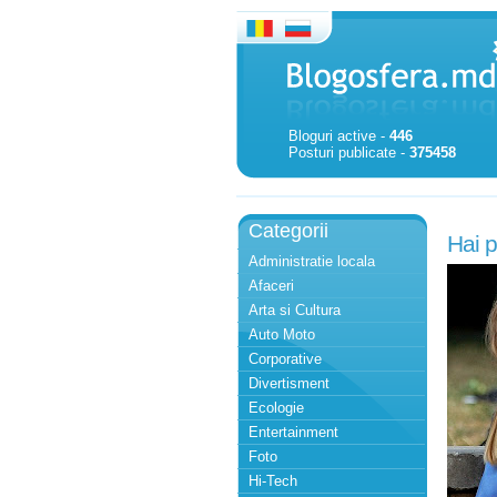
Bloguri active -
446
Posturi publicate -
375458
Categorii
Hai pu
Administratie locala
Afaceri
Arta si Cultura
Auto Moto
Corporative
Divertisment
Ecologie
Entertainment
Foto
Hi-Tech