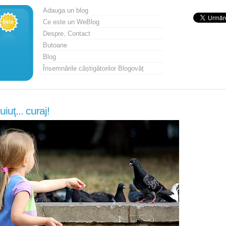
Adauga un blog
Ce este un WeBlog
Despre, Contact
Butoane
Blog
Însemnările câștigătorilor Blogovăț
iuţ... curaj!