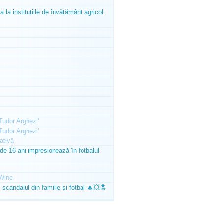
la instituțiile de învățământ agricol
'Tudor Arghezi'
'Tudor Arghezi'
ativă
e 16 ani impresionează în fotbalul
Wine
scandalul din familie și fotbal 🔥💥🔝