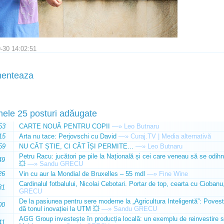
-30 14:02:51
enteaza
mele 25 posturi adăugate
53
CARTE NOUĂ PENTRU COPII
—»
Leo Butnaru
15
Arta nu tace: Perjovschi cu David
—»
Curaj.TV | Media alternativă
59
NU CÂT ȘTIE, CI CÂT ÎȘI PERMITE...
—»
Leo Butnaru
Petru Racu: jucători pe pile la Națională și cei care veneau să se odihn
49
💥
—»
Sandu GRECU
26
Vin cu aur la Mondial de Bruxelles – 55 mdl
—»
Fine Wine
Cardinalul fotbalului, Nicolai Cebotari. Portar de top, cearta cu Ciobanu,
31
GRECU
De la pasiunea pentru sere moderne la „Agricultura Inteligentă”: Poves
00
dă tonul inovației la UTM 💥
—»
Sandu GRECU
AGG Group investește în producția locală: un exemplu de reinvestire s
41