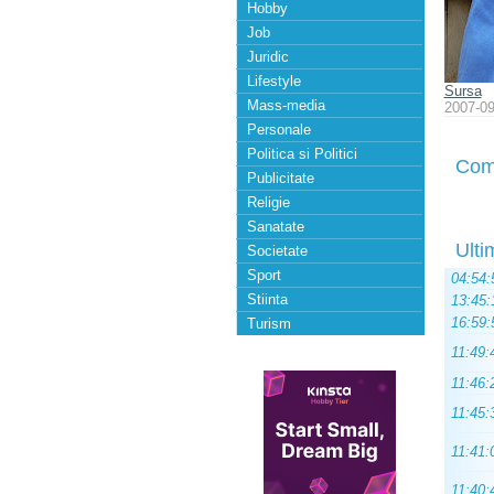
Hobby
Job
Juridic
Lifestyle
Sursa
Mass-media
2007-09
Personale
Politica si Politici
Com
Publicitate
Religie
Sanatate
Ulti
Societate
Sport
04:54:
Stiinta
13:45:
16:59:
Turism
11:49:
11:46:
11:45:
11:41:
11:40: