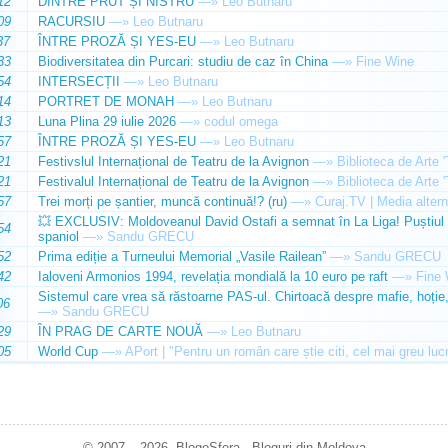
12
DINTRE PRUT ȘI NISTRU
—»
Leo Butnaru
09
RACURSIU
—»
Leo Butnaru
37
ÎNTRE PROZĂ ȘI YES-EU
—»
Leo Butnaru
33
Biodiversitatea din Purcari: studiu de caz în China
—»
Fine Wine
54
INTERSECȚII
—»
Leo Butnaru
14
PORTRET DE MONAH
—»
Leo Butnaru
13
Luna Plina 29 iulie 2026
—»
codul omega
57
ÎNTRE PROZĂ ȘI YES-EU
—»
Leo Butnaru
21
Festivslul Internațional de Teatru de la Avignon
—»
Biblioteca de Arte 
21
Festivalul Internațional de Teatru de la Avignon
—»
Biblioteca de Arte 
57
Trei morți pe șantier, muncă continuă!? (ru)
—»
Curaj.TV | Media altern
💥 EXCLUSIV: Moldoveanul David Ostafi a semnat în La Liga! Puștiul d
54
spaniol
—»
Sandu GRECU
52
Prima ediție a Turneului Memorial „Vasile Railean”
—»
Sandu GRECU
42
Ialoveni Armonios 1994, revelația mondială la 10 euro pe raft
—»
Fine 
Sistemul care vrea să răstoarne PAS-ul. Chirtoacă despre mafie, hoție, 
06
—»
Sandu GRECU
29
ÎN PRAG DE CARTE NOUĂ
—»
Leo Butnaru
05
World Cup
—»
APort | "Pentru un român care știe citi, cel mai greu luc
© 2007 – 2026. BlogoSfera - Bloguri din Moldova