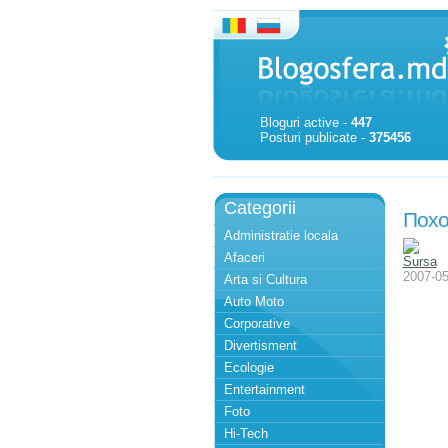
Bloguri active -
447
Posturi publicate -
375456
Categorii
Похо
Administratie locala
Afaceri
Sursa
2007-05
Arta si Cultura
Auto Moto
Corporative
Divertisment
Ecologie
Entertainment
Foto
Hi-Tech