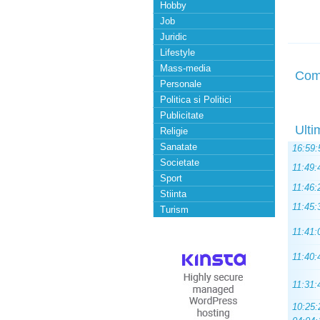
Hobby
Job
Juridic
Lifestyle
Mass-media
Com
Personale
Politica si Politici
Publicitate
Ulti
Religie
Sanatate
16:59:
Societate
11:49:
Sport
11:46:
Stiinta
11:45:
Turism
11:41:
11:40:
11:31:
10:25: