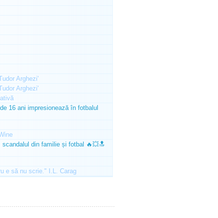
'Tudor Arghezi'
'Tudor Arghezi'
ativă
e 16 ani impresionează în fotbalul
Wine
scandalul din familie și fotbal 🔥💥🔝
ru e să nu scrie." I.L. Carag