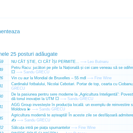
enteaza
mele 25 posturi adăugate
59
NU CÂT ȘTIE, CI CÂT ÎȘI PERMITE...
—»
Leo Butnaru
Petru Racu: jucători pe pile la Națională și cei care veneau să se odihn
49
💥
—»
Sandu GRECU
26
Vin cu aur la Mondial de Bruxelles – 55 mdl
—»
Fine Wine
Cardinalul fotbalului, Nicolai Cebotari. Portar de top, cearta cu Ciobanu,
31
GRECU
De la pasiunea pentru sere moderne la „Agricultura Inteligentă”: Poves
00
dă tonul inovației la UTM 💥
—»
Sandu GRECU
AGG Group investește în producția locală: un exemplu de reinvestire s
41
Moldova 💫
—»
Sandu GRECU
Agricultura modernă te așteaptă! În aceste zile se desfășoară admiterea 
45
✍️
—»
Sandu GRECU
22
Sălcuța intră pe piața spumantelor
—»
Fine Wine