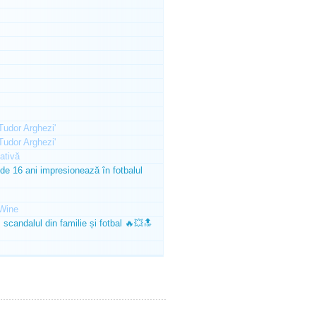
'Tudor Arghezi'
'Tudor Arghezi'
ativă
e 16 ani impresionează în fotbalul
Wine
scandalul din familie și fotbal 🔥💥🔝