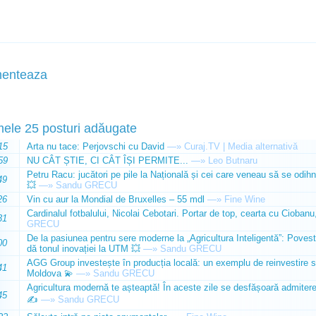
enteaza
mele 25 posturi adăugate
15
Arta nu tace: Perjovschi cu David
—»
Curaj.TV | Media alternativă
59
NU CÂT ȘTIE, CI CÂT ÎȘI PERMITE...
—»
Leo Butnaru
Petru Racu: jucători pe pile la Națională și cei care veneau să se odihn
49
💥
—»
Sandu GRECU
26
Vin cu aur la Mondial de Bruxelles – 55 mdl
—»
Fine Wine
Cardinalul fotbalului, Nicolai Cebotari. Portar de top, cearta cu Ciobanu,
31
GRECU
De la pasiunea pentru sere moderne la „Agricultura Inteligentă”: Poves
00
dă tonul inovației la UTM 💥
—»
Sandu GRECU
AGG Group investește în producția locală: un exemplu de reinvestire s
41
Moldova 💫
—»
Sandu GRECU
Agricultura modernă te așteaptă! În aceste zile se desfășoară admiterea 
45
✍️
—»
Sandu GRECU