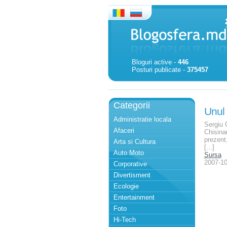
Bloguri active -
446
Posturi publicate -
375457
Categorii
Unul 
Administratie locala
Sergiu C
Afaceri
Chisinau
prezent,
Arta si Cultura
[...]
Auto Moto
Sursa
2007-10
Corporative
Divertisment
Ecologie
Entertainment
Foto
Hi-Tech