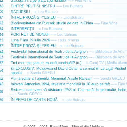
22
Sălcuța intră pe piața spumantelor
—»
Fine Wine
12
DINTRE PRUT ȘI NISTRU
—»
Leo Butnaru
09
RACURSIU
—»
Leo Butnaru
37
ÎNTRE PROZĂ ȘI YES-EU
—»
Leo Butnaru
33
Biodiversitatea din Purcari: studiu de caz în China
—»
Fine Wine
54
INTERSECȚII
—»
Leo Butnaru
14
PORTRET DE MONAH
—»
Leo Butnaru
13
Luna Plina 29 iulie 2026
—»
codul omega
57
ÎNTRE PROZĂ ȘI YES-EU
—»
Leo Butnaru
21
Festivslul Internațional de Teatru de la Avignon
—»
Biblioteca de Arte 
21
Festivalul Internațional de Teatru de la Avignon
—»
Biblioteca de Arte 
57
Trei morți pe șantier, muncă continuă!? (ru)
—»
Curaj.TV | Media altern
💥 EXCLUSIV: Moldoveanul David Ostafi a semnat în La Liga! Puștiul d
54
spaniol
—»
Sandu GRECU
52
Prima ediție a Turneului Memorial „Vasile Railean”
—»
Sandu GRECU
42
Ialoveni Armonios 1994, revelația mondială la 10 euro pe raft
—»
Fine 
Sistemul care vrea să răstoarne PAS-ul. Chirtoacă despre mafie, hoție, 
06
—»
Sandu GRECU
29
ÎN PRAG DE CARTE NOUĂ
—»
Leo Butnaru
© 2007 – 2026. BlogoSfera - Bloguri din Moldova