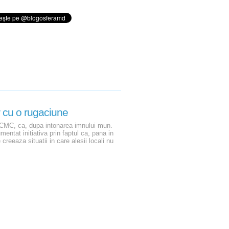
r cu o rugaciune
ei CMC, ca, dupa intonarea imnului mun.
entat initiativa prin faptul ca, pana in
 creeaza situatii in care alesii locali nu