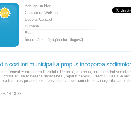
Adauga un blog
Ce este un WeBlog
Despre, Contact
Butoane
Blog
Însemnările câștigătorilor Blogovăț
din cosilieri municipali a propus inceperea sedintelo
ires, consilier din partea Partidului Umanist, a propus, ieri, in cadrul sedint
, consilierii sa rosteasca rugaciunea „Imparat ceresc”. Preotul Cires si-a argum
 n-a fost ales presedintele consiliului, viceprimarii etc. si ca orgoliile, ambitiile
-05 14:18:38