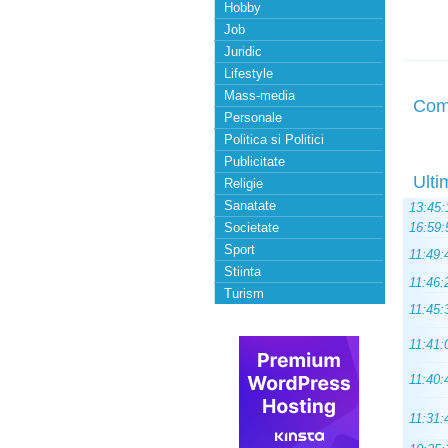
Hobby
Job
Juridic
Lifestyle
Mass-media
Com
Personale
Politica si Politici
Publicitate
Ulti
Religie
Sanatate
13:45:
Societate
16:59:
Sport
11:49:
Stiinta
11:46:
Turism
11:45:
11:41:
11:40:
11:31: