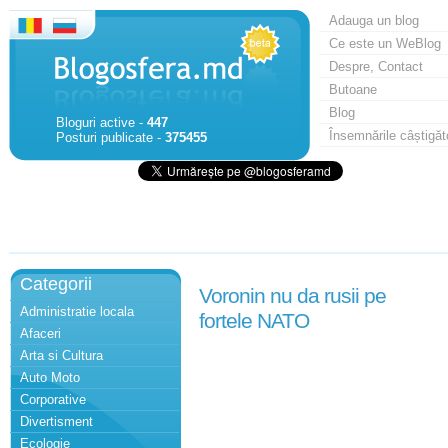
Adauga un blog
Ce este un WeBlog
Despre, Contact
Butoane
Blog
Bloguri active -
447
Însemnările câștigăt
Posturi publicate -
375455
Categorii
Voronin nu da rusii pe
Administratie locala
fortele NATO
Afaceri
Arta si Cultura
Auto Moto
Corporative
Divertisment
Ecologie