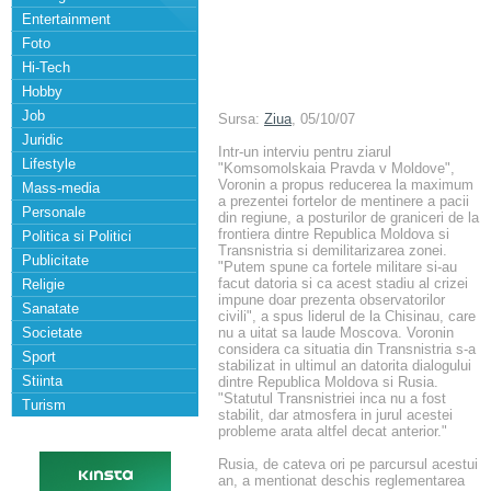
Entertainment
Foto
Hi-Tech
Hobby
Job
Sursa:
Ziua
, 05/10/07
Juridic
Intr-un interviu pentru ziarul
Lifestyle
"Komsomolskaia Pravda v Moldove",
Voronin a propus reducerea la maximum
Mass-media
a prezentei fortelor de mentinere a pacii
Personale
din regiune, a posturilor de graniceri de la
frontiera dintre Republica Moldova si
Politica si Politici
Transnistria si demilitarizarea zonei.
Publicitate
"Putem spune ca fortele militare si-au
facut datoria si ca acest stadiu al crizei
Religie
impune doar prezenta observatorilor
Sanatate
civili", a spus liderul de la Chisinau, care
Societate
nu a uitat sa laude Moscova. Voronin
considera ca situatia din Transnistria s-a
Sport
stabilizat in ultimul an datorita dialogului
Stiinta
dintre Republica Moldova si Rusia.
"Statutul Transnistriei inca nu a fost
Turism
stabilit, dar atmosfera in jurul acestei
probleme arata altfel decat anterior."
Rusia, de cateva ori pe parcursul acestui
an, a mentionat deschis reglementarea