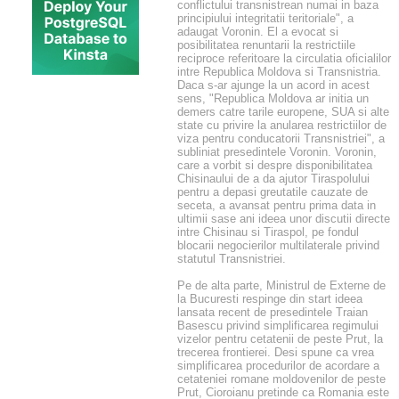
conflictului transnistrean numai in baza
principiului integritatii teritoriale", a
adaugat Voronin. El a evocat si
posibilitatea renuntarii la restrictiile
reciproce referitoare la circulatia oficialilor
intre Republica Moldova si Transnistria.
Daca s-ar ajunge la un acord in acest
sens, "Republica Moldova ar initia un
demers catre tarile europene, SUA si alte
state cu privire la anularea restrictiilor de
viza pentru conducatorii Transnistriei", a
subliniat presedintele Voronin. Voronin,
care a vorbit si despre disponibilitatea
Chisinaului de a da ajutor Tiraspolului
pentru a depasi greutatile cauzate de
seceta, a avansat pentru prima data in
ultimii sase ani ideea unor discutii directe
intre Chisinau si Tiraspol, pe fondul
blocarii negocierilor multilaterale privind
statutul Transnistriei.
Pe de alta parte, Ministrul de Externe de
la Bucuresti respinge din start ideea
lansata recent de presedintele Traian
Basescu privind simplificarea regimului
vizelor pentru cetatenii de peste Prut, la
trecerea frontierei. Desi spune ca vrea
simplificarea procedurilor de acordare a
cetateniei romane moldovenilor de peste
Prut, Cioroianu pretinde ca Romania este