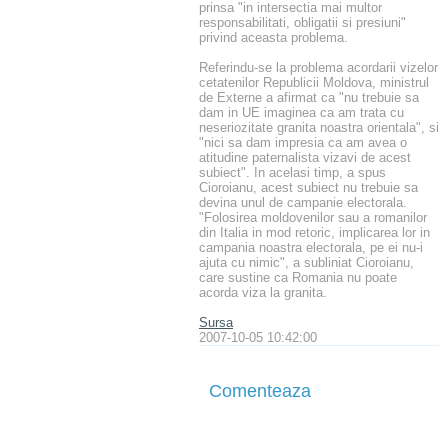
prinsa "in intersectia mai multor
responsabilitati, obligatii si presiuni"
privind aceasta problema.
Referindu-se la problema acordarii vizelor
cetatenilor Republicii Moldova, ministrul
de Externe a afirmat ca "nu trebuie sa
dam in UE imaginea ca am trata cu
neseriozitate granita noastra orientala", si
"nici sa dam impresia ca am avea o
atitudine paternalista vizavi de acest
subiect". In acelasi timp, a spus
Cioroianu, acest subiect nu trebuie sa
devina unul de campanie electorala.
"Folosirea moldovenilor sau a romanilor
din Italia in mod retoric, implicarea lor in
campania noastra electorala, pe ei nu-i
ajuta cu nimic", a subliniat Cioroianu,
care sustine ca Romania nu poate
acorda viza la granita.
Sursa
2007-10-05 10:42:00
Comenteaza