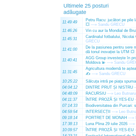
Ultimele 25 posturi
adăugate
Petru Racu: jucători pe pile 
11:49:49
💥
—»
Sandu GRECU
11:46:26
Vin cu aur la Mondial de Bru
Cardinalul fotbalului, Nicolai
11:45:31
GRECU
De la pasiunea pentru sere m
11:41:00
dă tonul inovației la UTM 💥
AGG Group investește în prod
11:40:41
Moldova 💫
—»
Sandu GRE
Agricultura modernă te așteap
11:31:45
✍️
—»
Sandu GRECU
10:25:22
Sălcuța intră pe piața spuma
04:04:12
DINTRE PRUT ȘI NISTRU
04:48:09
RACURSIU
—»
Leo Butnaru
04:11:37
ÎNTRE PROZĂ ȘI YES-EU
07:14:33
Biodiversitatea din Purcari: 
04:59:54
INTERSECȚII
—»
Leo Butn
09:18:14
PORTRET DE MONAH
—»
17:38:13
Luna Plina 29 iulie 2026
—»
10:09:57
ÎNTRE PROZĂ ȘI YES-EU
14:23:21
Festivslul Internațional de T