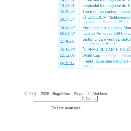
14:23:21
Festivalul Internațional de T
10:10:57
Trei morți pe șantier, muncă 
💥 EXCLUSIV: Moldoveanul Da
19:37:54
spaniol
—»
Sandu GRECU
16:28:52
Prima ediție a Turneului Mem
09:04:42
Ialoveni Armonios 1994, reve
Sistemul care vrea să răstoa
11:46:06
—»
Sandu GRECU
10:15:29
ÎN PRAG DE CARTE NOUĂ
21:32:05
World Cup
—»
APort | "Pentr
Franța, după ziua națională
09:11:12
Carag
© 2007 – 2026. BlogoSfera - Bloguri din Moldova
Căutare avansată