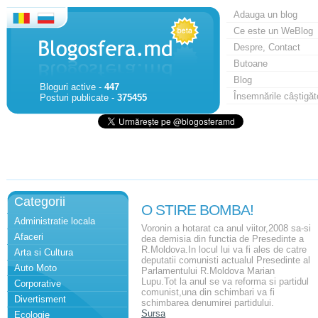
Adauga un blog
Ce este un WeBlog
Despre, Contact
Butoane
Blog
Bloguri active -
447
Însemnările câștigăt
Posturi publicate -
375455
Categorii
O STIRE BOMBA!
Administratie locala
Voronin a hotarat ca anul viitor,2008 sa-si
Afaceri
dea demisia din functia de Presedinte a
R.Moldova.In locul lui va fi ales de catre
Arta si Cultura
deputatii comunisti actualul Presedinte al
Auto Moto
Parlamentului R.Moldova Marian
Lupu.Tot la anul se va reforma si partidul
Corporative
comunist,una din schimbari va fi
Divertisment
schimbarea denumirei partidului.
Sursa
Ecologie