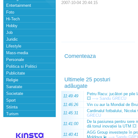
2007-10-04 20:44:15
Entertainment
Foto
Hi-Tech
Hobby
Job
Juridic
Lifestyle
Mass-media
Comenteaza
Personale
Politica si Politici
Publicitate
Ultimele 25 posturi
Religie
adăugate
Sanatate
Societate
Petru Racu: jucători pe pile 
11:49:49
💥
—»
Sandu GRECU
Sport
11:46:26
Vin cu aur la Mondial de Bru
Stiinta
Cardinalul fotbalului, Nicolai
11:45:31
Turism
GRECU
De la pasiunea pentru sere m
11:41:00
dă tonul inovației la UTM 💥
AGG Group investește în prod
11:40:41
Moldova 💫
—»
Sandu GRE