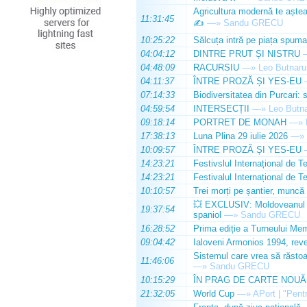
Agricultura modernă te așteap
11:31:45
✍️
—»
Sandu GRECU
10:25:22
Sălcuța intră pe piața spuma
04:04:12
DINTRE PRUT ȘI NISTRU
04:48:09
RACURSIU
—»
Leo Butnaru
04:11:37
ÎNTRE PROZĂ ȘI YES-EU
07:14:33
Biodiversitatea din Purcari: 
04:59:54
INTERSECȚII
—»
Leo Butn
09:18:14
PORTRET DE MONAH
—»
17:38:13
Luna Plina 29 iulie 2026
—»
10:09:57
ÎNTRE PROZĂ ȘI YES-EU
14:23:21
Festivslul Internațional de T
14:23:21
Festivalul Internațional de T
10:10:57
Trei morți pe șantier, muncă 
💥 EXCLUSIV: Moldoveanul Da
19:37:54
spaniol
—»
Sandu GRECU
16:28:52
Prima ediție a Turneului Mem
09:04:42
Ialoveni Armonios 1994, reve
Sistemul care vrea să răstoa
11:46:06
—»
Sandu GRECU
10:15:29
ÎN PRAG DE CARTE NOUĂ
21:32:05
World Cup
—»
APort | "Pentr