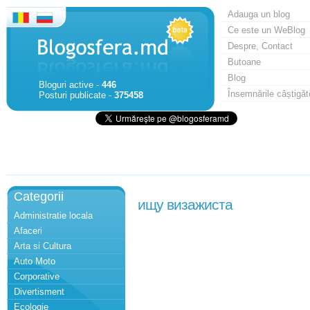
Adauga un blog
Ce este un WeBlog
Despre, Contact
Butoane
Blog
Bloguri active -
446
Însemnările câștigăt
Posturi publicate -
375458
Categorii
ищу визажиста
Administratie locala
Afaceri
Arta si Cultura
Auto Moto
Corporative
Divertisment
Ecologie