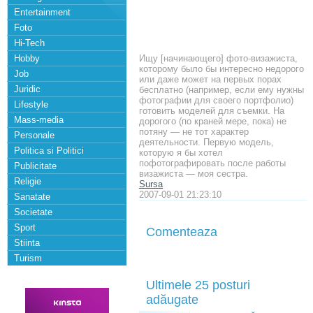
Entertainment
Foto
Hi-Tech
Hobby
Ищу [начинающего] фото-визажиста,
которому было бы интересно недорого
Job
или даже может на первых порах
Juridic
бесплатно (например, если ему нужны
фотографии для своего портфолио)
Lifestyle
готовить моделей для съемки. На
Mass-media
дорогого (по краней мере, пока) не
потяну — не тот характер
Personale
деятельности. Первую модель,
Politica si Politici
которую я бы хотел
пофотографировать после работы
Publicitate
визажиста — моя сестра.
Religie
Sursa
2007-09-01 21:23:10
Sanatate
Societate
Sport
Comenteaza
Stiinta
Turism
Ultimele 25 posturi
adăugate