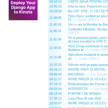
04:54:53
CARTE NOUĂ PENTRU CO
13:45:15
Arta nu tace: Perjovschi cu 
16:59:59
NU CÂT ȘTIE, CI CÂT ÎȘI 
Petru Racu: jucători pe pile 
11:49:49
💥
—»
Sandu GRECU
11:46:26
Vin cu aur la Mondial de Bru
Cardinalul fotbalului, Nicolai
11:45:31
GRECU
De la pasiunea pentru sere m
11:41:00
dă tonul inovației la UTM 💥
AGG Group investește în prod
11:40:41
Moldova 💫
—»
Sandu GRE
Agricultura modernă te așteap
11:31:45
✍️
—»
Sandu GRECU
10:25:22
Sălcuța intră pe piața spuma
04:04:12
DINTRE PRUT ȘI NISTRU
04:48:09
RACURSIU
—»
Leo Butnaru
04:11:37
ÎNTRE PROZĂ ȘI YES-EU
07:14:33
Biodiversitatea din Purcari: 
04:59:54
INTERSECȚII
—»
Leo Butn
09:18:14
PORTRET DE MONAH
—»
17:38:13
Luna Plina 29 iulie 2026
—»
10:09:57
ÎNTRE PROZĂ ȘI YES-EU