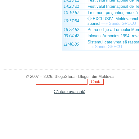
14:23:21
Festivslul Internațional de T
14:23:21
Festivalul Internațional de T
10:10:57
Trei morți pe șantier, muncă 
💥 EXCLUSIV: Moldoveanul Da
19:37:54
spaniol
—»
Sandu GRECU
16:28:52
Prima ediție a Turneului Mem
09:04:42
Ialoveni Armonios 1994, reve
Sistemul care vrea să răstoa
11:46:06
—»
Sandu GRECU
© 2007 – 2026. BlogoSfera - Bloguri din Moldova
Căutare avansată