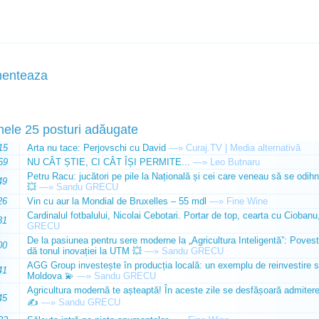
enteaza
mele 25 posturi adăugate
15
Arta nu tace: Perjovschi cu David
—»
Curaj.TV | Media alternativă
59
NU CÂT ȘTIE, CI CÂT ÎȘI PERMITE...
—»
Leo Butnaru
Petru Racu: jucători pe pile la Națională și cei care veneau să se odihn
49
💥
—»
Sandu GRECU
26
Vin cu aur la Mondial de Bruxelles – 55 mdl
—»
Fine Wine
Cardinalul fotbalului, Nicolai Cebotari. Portar de top, cearta cu Ciobanu,
31
GRECU
De la pasiunea pentru sere moderne la „Agricultura Inteligentă”: Poves
00
dă tonul inovației la UTM 💥
—»
Sandu GRECU
AGG Group investește în producția locală: un exemplu de reinvestire s
41
Moldova 💫
—»
Sandu GRECU
Agricultura modernă te așteaptă! În aceste zile se desfășoară admiterea 
45
✍️
—»
Sandu GRECU