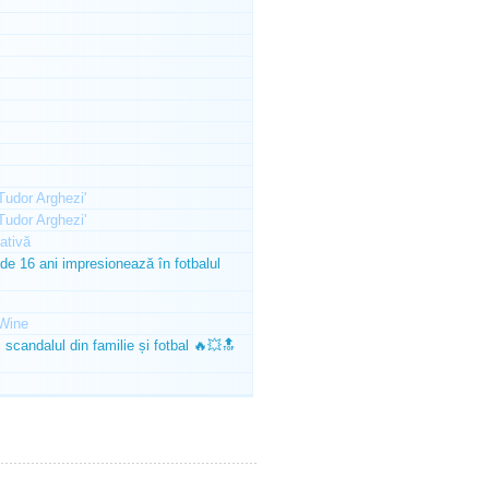
'Tudor Arghezi'
'Tudor Arghezi'
ativă
e 16 ani impresionează în fotbalul
Wine
scandalul din familie și fotbal 🔥💥🔝