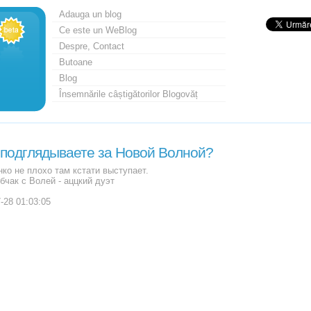
Adauga un blog
Ce este un WeBlog
Despre, Contact
Butoane
Blog
Însemnările câștigătorilor Blogovăț
 подглядываете за Новой Волной?
ко не плохо там кстати выступает.
бчак с Волей - аццкий дуэт
-28 01:03:05