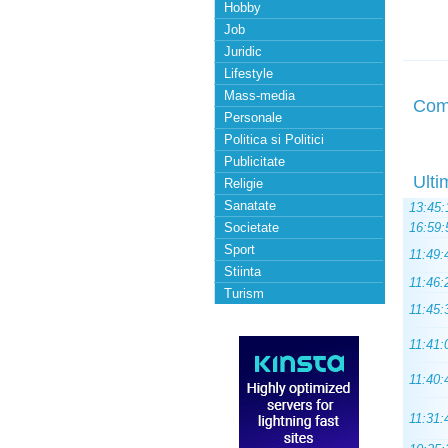
Hobby
Job
Juridic
Lifestyle
Mass-media
Com
Personale
Politica si Politici
Publicitate
Ulti
Religie
Sanatate
13:45:
Societate
16:59:
Sport
11:49:
Stiinta
11:46:
Turism
11:45:
11:41:
11:40:
11:31: