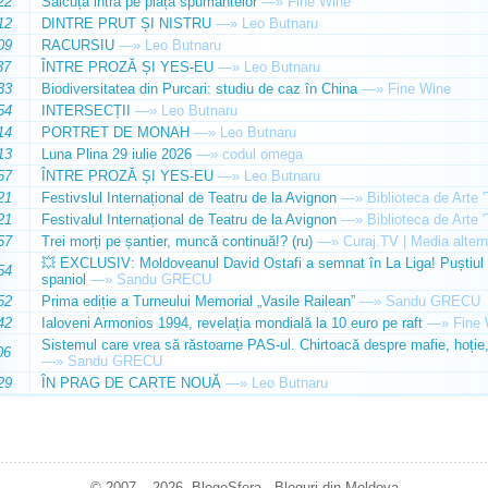
22
Sălcuța intră pe piața spumantelor
—»
Fine Wine
12
DINTRE PRUT ȘI NISTRU
—»
Leo Butnaru
09
RACURSIU
—»
Leo Butnaru
37
ÎNTRE PROZĂ ȘI YES-EU
—»
Leo Butnaru
33
Biodiversitatea din Purcari: studiu de caz în China
—»
Fine Wine
54
INTERSECȚII
—»
Leo Butnaru
14
PORTRET DE MONAH
—»
Leo Butnaru
13
Luna Plina 29 iulie 2026
—»
codul omega
57
ÎNTRE PROZĂ ȘI YES-EU
—»
Leo Butnaru
21
Festivslul Internațional de Teatru de la Avignon
—»
Biblioteca de Arte 
21
Festivalul Internațional de Teatru de la Avignon
—»
Biblioteca de Arte 
57
Trei morți pe șantier, muncă continuă!? (ru)
—»
Curaj.TV | Media altern
💥 EXCLUSIV: Moldoveanul David Ostafi a semnat în La Liga! Puștiul d
54
spaniol
—»
Sandu GRECU
52
Prima ediție a Turneului Memorial „Vasile Railean”
—»
Sandu GRECU
42
Ialoveni Armonios 1994, revelația mondială la 10 euro pe raft
—»
Fine 
Sistemul care vrea să răstoarne PAS-ul. Chirtoacă despre mafie, hoție, 
06
—»
Sandu GRECU
29
ÎN PRAG DE CARTE NOUĂ
—»
Leo Butnaru
© 2007 – 2026. BlogoSfera - Bloguri din Moldova