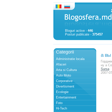
Bloguri active -
446
Posturi publicate -
375457
Categorii
а вы
Administratie locala
Гордиен
Afaceri
ну а Со
Sursa
Arta si Cultura
2007-07
Auto Moto
Corporative
Divertisment
Ecologie
Entertainment
Foto
Hi-Tech