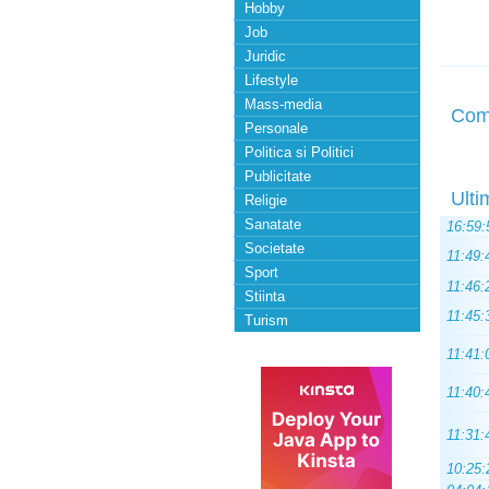
Hobby
Job
Juridic
Lifestyle
Mass-media
Com
Personale
Politica si Politici
Publicitate
Ulti
Religie
Sanatate
16:59:
Societate
11:49:
Sport
11:46:
Stiinta
11:45:
Turism
11:41:
11:40:
11:31:
10:25: