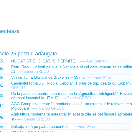
enteaza
mele 25 posturi adăugate
59
NU CÂT ȘTIE, CI CÂT ÎȘI PERMITE...
—»
Leo Butnaru
Petru Racu: jucători pe pile la Națională și cei care veneau să se odihn
49
💥
—»
Sandu GRECU
26
Vin cu aur la Mondial de Bruxelles – 55 mdl
—»
Fine Wine
Cardinalul fotbalului, Nicolai Cebotari. Portar de top, cearta cu Ciobanu,
31
GRECU
De la pasiunea pentru sere moderne la „Agricultura Inteligentă”: Poves
00
dă tonul inovației la UTM 💥
—»
Sandu GRECU
AGG Group investește în producția locală: un exemplu de reinvestire s
41
Moldova 💫
—»
Sandu GRECU
Agricultura modernă te așteaptă! În aceste zile se desfășoară admiterea 
45
✍️
—»
Sandu GRECU
22
Sălcuța intră pe piața spumantelor
—»
Fine Wine