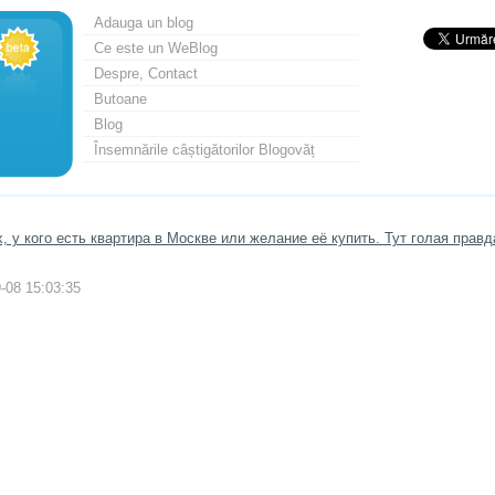
Adauga un blog
Ce este un WeBlog
Despre, Contact
Butoane
Blog
Însemnările câștigătorilor Blogovăț
, у кого есть квартира в Москве или желание её купить. Тут голая прав
-08 15:03:35