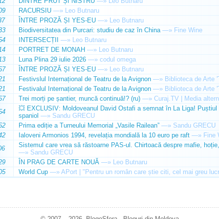
12
DINTRE PRUT ȘI NISTRU
—»
Leo Butnaru
09
RACURSIU
—»
Leo Butnaru
37
ÎNTRE PROZĂ ȘI YES-EU
—»
Leo Butnaru
33
Biodiversitatea din Purcari: studiu de caz în China
—»
Fine Wine
54
INTERSECȚII
—»
Leo Butnaru
14
PORTRET DE MONAH
—»
Leo Butnaru
13
Luna Plina 29 iulie 2026
—»
codul omega
57
ÎNTRE PROZĂ ȘI YES-EU
—»
Leo Butnaru
21
Festivslul Internațional de Teatru de la Avignon
—»
Biblioteca de Arte 
21
Festivalul Internațional de Teatru de la Avignon
—»
Biblioteca de Arte 
57
Trei morți pe șantier, muncă continuă!? (ru)
—»
Curaj.TV | Media altern
💥 EXCLUSIV: Moldoveanul David Ostafi a semnat în La Liga! Puștiul d
54
spaniol
—»
Sandu GRECU
52
Prima ediție a Turneului Memorial „Vasile Railean”
—»
Sandu GRECU
42
Ialoveni Armonios 1994, revelația mondială la 10 euro pe raft
—»
Fine 
Sistemul care vrea să răstoarne PAS-ul. Chirtoacă despre mafie, hoție, 
06
—»
Sandu GRECU
29
ÎN PRAG DE CARTE NOUĂ
—»
Leo Butnaru
05
World Cup
—»
APort | "Pentru un român care știe citi, cel mai greu luc
© 2007 – 2026. BlogoSfera - Bloguri din Moldova