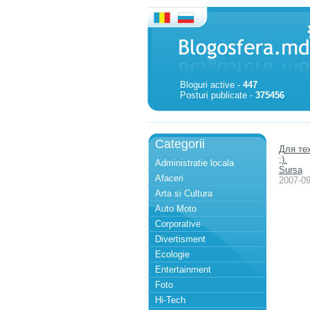
Bloguri active -
447
Posturi publicate -
375456
Categorii
Для тех
;).
Administratie locala
Sursa
Afaceri
2007-09
Arta si Cultura
Auto Moto
Corporative
Divertisment
Ecologie
Entertainment
Foto
Hi-Tech