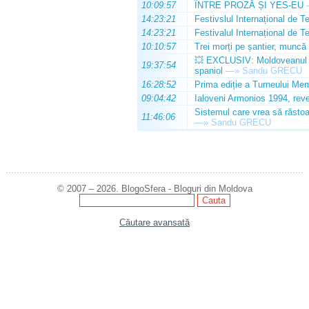
10:09:57
ÎNTRE PROZĂ ȘI YES-EU
14:23:21
Festivslul Internațional de T
14:23:21
Festivalul Internațional de T
10:10:57
Trei morți pe șantier, muncă 
💥 EXCLUSIV: Moldoveanul Da
19:37:54
spaniol
—»
Sandu GRECU
16:28:52
Prima ediție a Turneului Mem
09:04:42
Ialoveni Armonios 1994, reve
Sistemul care vrea să răstoa
11:46:06
—»
Sandu GRECU
© 2007 – 2026. BlogoSfera - Bloguri din Moldova
Căutare avansată