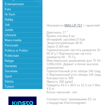
Entertainment
Foto
Hi-Tech
Hobby
Job
Называется
MAG LP-717
с гарантией
Juridic
Диагональ 17 "
Lifestyle
Время отклика 8 мс
Интерфейс разъёма D-Sub
Mass-media
Энергопотребление 48 Вт
Personale
Зерно 0.264 мм
Горизонтальная частота развертки 31 -
Politica si Politici
80 кГц // Вертикальная частота
Publicitate
развертки 60 - 75 Гц
Максимальное разрешение для 75 Hz -
Religie
1280x1024. Держит и более высокое
Sanatate
разрешение.
Societate
Горизонтальный угол обзора 140 град
// Вертикальный угол обзора 140 град
Sport
Контрастность 500
Stiinta
Яркость 260 кд/м2
Габариты 43.5 х 49.5 хз 12.3 см // Вес
Turism
4.5 кг
Битых пикселей - нет.
Соответствует требованиям ЕС по
стандартам Electromagnetic