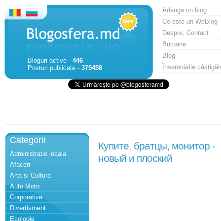
Adauga un blog
Ce este un WeBlog
Despre, Contact
Butoane
Blog
Bloguri active -
446
Însemnările câștigăt
Posturi publicate -
375458
Categorii
Купите. братцы, монитор -
Administratie locala
новый и плоский
Afaceri
Arta si Cultura
Auto Moto
Corporative
Divertisment
Ecologie