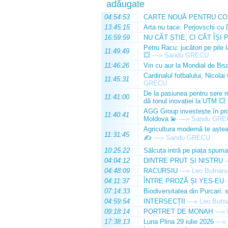
adăugate
04:54:53
CARTE NOUĂ PENTRU CO
13:45:15
Arta nu tace: Perjovschi cu 
16:59:59
NU CÂT ȘTIE, CI CÂT ÎȘI 
Petru Racu: jucători pe pile 
11:49:49
💥
—»
Sandu GRECU
11:46:26
Vin cu aur la Mondial de Bru
Cardinalul fotbalului, Nicolai
11:45:31
GRECU
De la pasiunea pentru sere m
11:41:00
dă tonul inovației la UTM 💥
AGG Group investește în prod
11:40:41
Moldova 💫
—»
Sandu GRE
Agricultura modernă te așteap
11:31:45
✍️
—»
Sandu GRECU
10:25:22
Sălcuța intră pe piața spuma
04:04:12
DINTRE PRUT ȘI NISTRU
04:48:09
RACURSIU
—»
Leo Butnaru
04:11:37
ÎNTRE PROZĂ ȘI YES-EU
07:14:33
Biodiversitatea din Purcari: 
04:59:54
INTERSECȚII
—»
Leo Butn
09:18:14
PORTRET DE MONAH
—»
17:38:13
Luna Plina 29 iulie 2026
—»