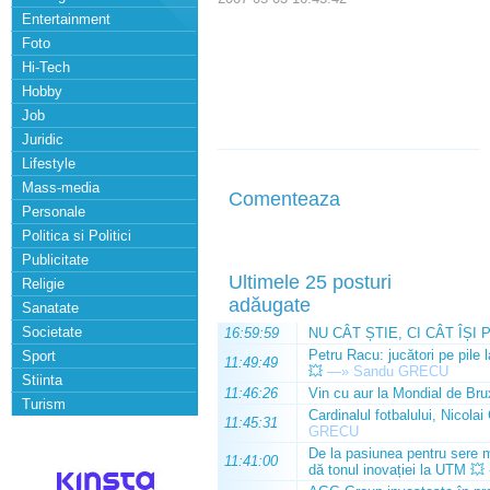
Entertainment
Foto
Hi-Tech
Hobby
Job
Juridic
Lifestyle
Mass-media
Comenteaza
Personale
Politica si Politici
Publicitate
Ultimele 25 posturi
Religie
adăugate
Sanatate
Societate
16:59:59
NU CÂT ȘTIE, CI CÂT ÎȘI 
Petru Racu: jucători pe pile 
Sport
11:49:49
💥
—»
Sandu GRECU
Stiinta
11:46:26
Vin cu aur la Mondial de Bru
Turism
Cardinalul fotbalului, Nicolai
11:45:31
GRECU
De la pasiunea pentru sere m
11:41:00
dă tonul inovației la UTM 💥