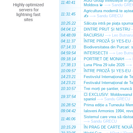
AGG Group investește în prod
11:40:41
Moldova 💫
—»
Sandu GRE
Agricultura modernă te așteap
11:31:45
✍️
—»
Sandu GRECU
10:25:22
Sălcuța intră pe piața spuma
04:04:12
DINTRE PRUT ȘI NISTRU
04:48:09
RACURSIU
—»
Leo Butnaru
04:11:37
ÎNTRE PROZĂ ȘI YES-EU
07:14:33
Biodiversitatea din Purcari: 
04:59:54
INTERSECȚII
—»
Leo Butn
09:18:14
PORTRET DE MONAH
—»
17:38:13
Luna Plina 29 iulie 2026
—»
10:09:57
ÎNTRE PROZĂ ȘI YES-EU
14:23:21
Festivslul Internațional de T
14:23:21
Festivalul Internațional de T
10:10:57
Trei morți pe șantier, muncă 
💥 EXCLUSIV: Moldoveanul Da
19:37:54
spaniol
—»
Sandu GRECU
16:28:52
Prima ediție a Turneului Mem
09:04:42
Ialoveni Armonios 1994, reve
Sistemul care vrea să răstoa
11:46:06
—»
Sandu GRECU
10:15:29
ÎN PRAG DE CARTE NOUĂ