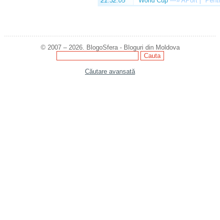
21:32:05
World Cup
—»
APort | "Pentr
© 2007 – 2026. BlogoSfera - Bloguri din Moldova
Căutare avansată