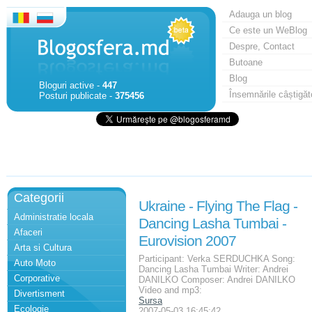
Adauga un blog
Ce este un WeBlog
Despre, Contact
Butoane
Blog
Bloguri active -
447
Însemnările câștigăt
Posturi publicate -
375456
Categorii
Ukraine - Flying The Flag -
Administratie locala
Dancing Lasha Tumbai -
Afaceri
Eurovision 2007
Arta si Cultura
Participant: Verka SERDUCHKA Song:
Auto Moto
Dancing Lasha Tumbai Writer: Andrei
Corporative
DANILKO Composer: Andrei DANILKO
Video and mp3:
Divertisment
Sursa
Ecologie
2007-05-03 16:45:42