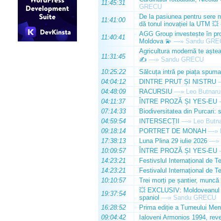
11:45:31
GRECU
De la pasiunea pentru sere m
11:41:00
dă tonul inovației la UTM 💥
AGG Group investește în prod
11:40:41
Moldova 💫
—»
Sandu GRE
Agricultura modernă te așteap
11:31:45
✍️
—»
Sandu GRECU
10:25:22
Sălcuța intră pe piața spuma
04:04:12
DINTRE PRUT ȘI NISTRU
04:48:09
RACURSIU
—»
Leo Butnaru
04:11:37
ÎNTRE PROZĂ ȘI YES-EU
07:14:33
Biodiversitatea din Purcari: 
04:59:54
INTERSECȚII
—»
Leo Butn
09:18:14
PORTRET DE MONAH
—»
17:38:13
Luna Plina 29 iulie 2026
—»
10:09:57
ÎNTRE PROZĂ ȘI YES-EU
14:23:21
Festivslul Internațional de T
14:23:21
Festivalul Internațional de T
10:10:57
Trei morți pe șantier, muncă 
💥 EXCLUSIV: Moldoveanul Da
19:37:54
spaniol
—»
Sandu GRECU
16:28:52
Prima ediție a Turneului Mem
09:04:42
Ialoveni Armonios 1994, reve