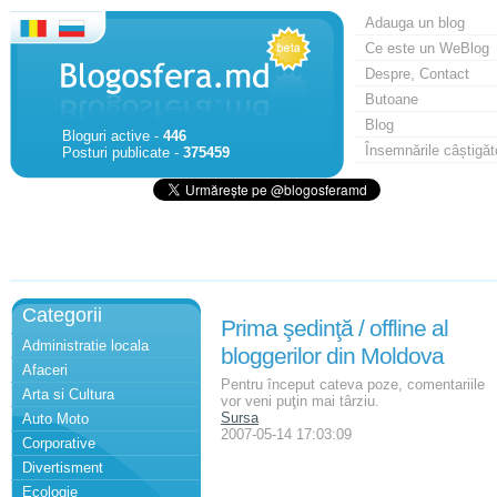
Adauga un blog
Ce este un WeBlog
Despre, Contact
Butoane
Blog
Bloguri active -
446
Însemnările câștigăt
Posturi publicate -
375459
Categorii
Prima şedinţă / offline al
Administratie locala
bloggerilor din Moldova
Afaceri
Pentru început cateva poze, comentariile
Arta si Cultura
vor veni puţin mai târziu.
Sursa
Auto Moto
2007-05-14 17:03:09
Corporative
Divertisment
Ecologie