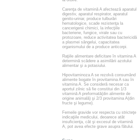
Carenţa de vitamină A afectează aparatul
digestiv, aparatul respirator, aparatul
genito-urinar, produce tulburări
hematologice, scade rezistenţa la
cancerigenii chimici, la infecţiile
bacteriene, fungice, virale sau cu
protozoare, reduce activitatea bactericidă
a plasmei sângelui, capacitatea
organismului de a produce anticorpi.
Raţiile alimentare deficitare în vitamina A
determină scădere a asimilării azotului
alimentar şi a potasiului.
Hipovitaminoza A se rezolvă consumând
alimente bogate în provitamina A sau în
vitamina A. Se consideră necesar ca
aportul zilnic să fie constitui din 1/3
vitamină A preformată(din alimente de
origine animală) şi 2/3 provitamina A(din
fructe şi legume).
Femeile gravide vor respecta cu stricteţe
indicaţiile medicului, deoarece atât
insuficienţa, cât şi excesul de vitamină
A, pot avea efecte grave asupra fătului.