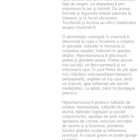
faţă de oxigen; se degradează prin
expunerea la aer şi lumină. De aceea,
fructele şi legumele trebuie păstrate la
întuneric şi în locuri răcoroase.
Tocoferolii şi lecitina au efect stabilizator
asupra vitaminei A.
O alimentaţie carenţată în vitamină A
determină la copii o încetinire a creşterii
în greutate, tulburări în formarea şi
creşterea oaselor, întârzieri în apariţia
dinţilor. Hipovitaminoza A afectează
pielea şi glandele anexe. Pielea devine
mai uscată, se descuamează şi se
infectează uşor. În jurul firelor de păr apar
mici ridicături solzoase(hipercheratoză
peripapilară), unghiile se rup uşor, dinţii
se macină, apar inflamaţii ale urechii
medii(otite). La adulţi, părul încărunţeşte
precoce.
Hipovitaminoza A produce tulburări de
vedere: hemeralopie, tulburări de vedere
diurnă, datorate îngroşării şi uscării
conjunctivitei, apariţiei de pete sidefii în
apropiere de cornee, reducerii secreţiei
de lacrimi şi a lizozimei, pierderea
luciului globului ocular şi inflamarea
acestuia. În cazuri grave se poate ajunge
la orbire.