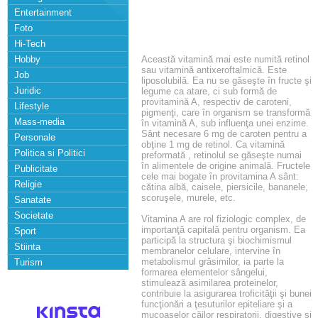
Entertainment
Foto
Hi-Tech
Hobby
Această vitamină mai este numită retinol
sau vitamină antixeroftalmică. Este
Job
liposolubilă. Ea nu se găseşte în fructe şi
Juridic
legume ca atare, ci sub formă de
provitamină A, respectiv de caroteni,
Lifestyle
pigmenţi, care în organism se transformă
Mass-media
în vitamină A, sub influenţa unei enzime.
Sânt necesare 6 mg de caroten pentru a
Personale
obţine 1 mg de retinol. Ca vitamină
Politica si Politici
preformată , retinolul se găseşte numai
în alimentele de origine animală. Fructele
Publicitate
cele mai bogate în provitamina A sânt:
Religie
cătina albă, caisele, piersicile, bananele,
scoruşele, murele, etc.
Sanatate
Societate
Vitamina A are rol fiziologic complex, de
importanţă capitală pentru organism. Ea
Sport
participă la structura şi biochimismul
Stiinta
membranelor celulare, intervine în
metabolismul grăsimilor, ia parte la
Turism
formarea elementelor sângelui,
stimulează asimilarea proteinelor,
contribuie la asigurarea troficităţii şi bunei
funcţionări a ţesuturilor epiteliare şi a
mucoaselor căilor respiratorii, digestive şi