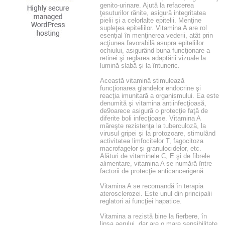
genito-urinare. Ajută la refacerea
ţesuturilor rănite, asigură integritatea
pielii şi a celorlalte epitelii. Menţine
supleţea epiteliilor. Vitamina A are rol
esenţial în menţinerea vederii, atât prin
acţiunea favorabilă asupra epiteliilor
ochiului, asigurând buna funcţionare a
retinei şi reglarea adaptării vizuale la
lumină slabă şi la întuneric.
Această vitamină stimulează
funcţionarea glandelor endocrine şi
reacţia imunitară a organismului. Ea este
denumită şi vitamina antiinfecţioasă,
de9oarece asigură o protecţie faţă de
diferite boli infecţioase. Vitamina A
măreşte rezistenţa la tuberculoză, la
virusul gripei şi la protozoare, stimulând
activitatea limfocitelor T, fagocitoza
macrofagelor şi granulocidelor, etc.
Alături de vitaminele C, E şi de fibrele
alimentare, vitamina A se numără între
factorii de protecţie anticancerigenă.
Vitamina A se recomandă în terapia
aterosclerozei. Este unul din principalii
reglatori ai funcţiei hapatice.
Vitamina a rezistă bine la fierbere, în
lipsa aerului, dar are o mare sensibilitate