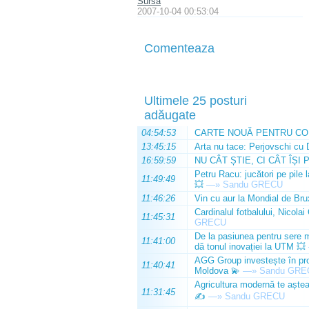
Sursa
2007-10-04 00:53:04
Comenteaza
Ultimele 25 posturi
adăugate
04:54:53
CARTE NOUĂ PENTRU CO
13:45:15
Arta nu tace: Perjovschi cu 
16:59:59
NU CÂT ȘTIE, CI CÂT ÎȘI 
Petru Racu: jucători pe pile 
11:49:49
💥
—»
Sandu GRECU
11:46:26
Vin cu aur la Mondial de Bru
Cardinalul fotbalului, Nicolai
11:45:31
GRECU
De la pasiunea pentru sere m
11:41:00
dă tonul inovației la UTM 💥
AGG Group investește în prod
11:40:41
Moldova 💫
—»
Sandu GRE
Agricultura modernă te așteap
11:31:45
✍️
—»
Sandu GRECU