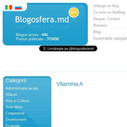
Adauga un blog
Ce este un WeBlog
Despre, Contact
Butoane
Blog
Bloguri active -
446
Însemnările câștigăt
Posturi publicate -
375458
Categorii
Vitamina A
Administratie locala
Afaceri
Arta si Cultura
Auto Moto
Corporative
Divertisment
Ecologie