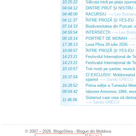
10:25:22
Sălcuța intră pe piața spuma
04:04:12
DINTRE PRUT ȘI NISTRU
04:48:09
RACURSIU
—»
Leo Butnaru
04:11:37
ÎNTRE PROZĂ ȘI YES-EU
07:14:33
Biodiversitatea din Purcari: 
04:59:54
INTERSECȚII
—»
Leo Butn
09:18:14
PORTRET DE MONAH
—»
17:38:13
Luna Plina 29 iulie 2026
—»
10:09:57
ÎNTRE PROZĂ ȘI YES-EU
14:23:21
Festivslul Internațional de T
14:23:21
Festivalul Internațional de T
10:10:57
Trei morți pe șantier, muncă 
💥 EXCLUSIV: Moldoveanul Da
19:37:54
spaniol
—»
Sandu GRECU
16:28:52
Prima ediție a Turneului Mem
09:04:42
Ialoveni Armonios 1994, reve
Sistemul care vrea să răstoa
11:46:06
—»
Sandu GRECU
© 2007 – 2026. BlogoSfera - Bloguri din Moldova