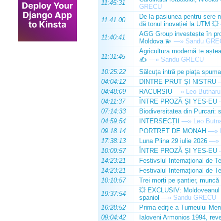
11:45:31
GRECU
De la pasiunea pentru sere m
11:41:00
dă tonul inovației la UTM 💥
AGG Group investește în prod
11:40:41
Moldova 💫
—»
Sandu GRE
Agricultura modernă te așteap
11:31:45
✍️
—»
Sandu GRECU
10:25:22
Sălcuța intră pe piața spuma
04:04:12
DINTRE PRUT ȘI NISTRU
04:48:09
RACURSIU
—»
Leo Butnaru
04:11:37
ÎNTRE PROZĂ ȘI YES-EU
07:14:33
Biodiversitatea din Purcari: 
04:59:54
INTERSECȚII
—»
Leo Butn
09:18:14
PORTRET DE MONAH
—»
17:38:13
Luna Plina 29 iulie 2026
—»
10:09:57
ÎNTRE PROZĂ ȘI YES-EU
14:23:21
Festivslul Internațional de T
14:23:21
Festivalul Internațional de T
10:10:57
Trei morți pe șantier, muncă 
💥 EXCLUSIV: Moldoveanul Da
19:37:54
spaniol
—»
Sandu GRECU
16:28:52
Prima ediție a Turneului Mem
09:04:42
Ialoveni Armonios 1994, reve