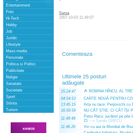
Entertainment
Foto
Sursa
2007-10-03 11:49:07
Hi-Tech
Hobby
Job
Juridic
Lifestyle
Mass-media
Comenteaza
Personale
Politica si Politici
Publicitate
Ultimele 25 posturi
Religie
adăugate
Sanatate
Societate
🎾 ROMINA HÎNCU, AL TRE
15:24:47
Sport
04:54:53
CARTE NOUĂ PENTRU CO
Stiinta
13:45:15
Arta nu tace: Perjovschi cu 
Turism
16:59:59
NU CÂT ȘTIE, CI CÂT ÎȘI 
Petru Racu: jucători pe pile 
11:49:49
💥
—»
Sandu GRECU
11:46:26
Vin cu aur la Mondial de Bru
Cardinalul fotbalului, Nicolai