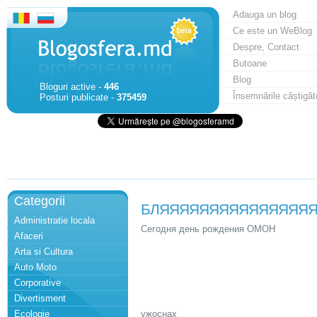
Adauga un blog
Ce este un WeBlog
Despre, Contact
Butoane
Blog
Bloguri active -
446
Însemnările câștigăt
Posturi publicate -
375459
Categorii
БЛЯЯЯЯЯЯЯЯЯЯЯЯЯЯЯ
Administratie locala
Сегодня день рождения ОМОН
Afaceri
Arta si Cultura
Auto Moto
Corporative
Divertisment
Ecologie
ужоснах