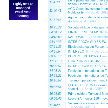
De la pasiunea pentru sere m
11:41:00
dă tonul inovației la UTM 💥
AGG Group investește în prod
11:40:41
Moldova 💫
—»
Sandu GRE
Agricultura modernă te așteap
11:31:45
✍️
—»
Sandu GRECU
10:25:22
Sălcuța intră pe piața spuma
04:04:12
DINTRE PRUT ȘI NISTRU
04:48:09
RACURSIU
—»
Leo Butnaru
04:11:37
ÎNTRE PROZĂ ȘI YES-EU
07:14:33
Biodiversitatea din Purcari: 
04:59:54
INTERSECȚII
—»
Leo Butn
09:18:14
PORTRET DE MONAH
—»
17:38:13
Luna Plina 29 iulie 2026
—»
10:09:57
ÎNTRE PROZĂ ȘI YES-EU
14:23:21
Festivslul Internațional de T
14:23:21
Festivalul Internațional de T
10:10:57
Trei morți pe șantier, muncă 
💥 EXCLUSIV: Moldoveanul Da
19:37:54
spaniol
—»
Sandu GRECU
16:28:52
Prima ediție a Turneului Mem
09:04:42
Ialoveni Armonios 1994, reve
Sistemul care vrea să răstoa
11:46:06
—»
Sandu GRECU