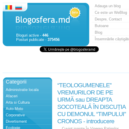
Adauga un blog
Ce este un WeBlog
Despre, Contact
Butoane
Blog
Bloguri active -
446
Însemnările câștigăt
Posturi publicate -
375456
Categorii
“TEOLOGUMENELE”
Administratie locala
VREMURILOR DE PE
Afaceri
URMĂ sau DREAPTA
Arta si Cultura
SOCOTEALĂ ÎN DISCUȚIA
Auto Moto
CU DEMONUL “TIMPULUI”
Corporative
CRONOS - introducere
Divertisment
Ecologie
Cuvint inainte În Vinerea Patimilor