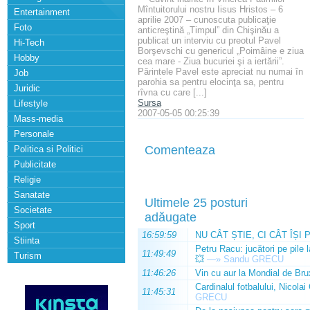
Mîntuitorului nostru Iisus Hristos – 6
Entertainment
aprilie 2007 – cunoscuta publicaţie
Foto
anticreştină „Timpul” din Chişinău a
publicat un interviu cu preotul Pavel
Hi-Tech
Borşevschi cu genericul „Poimâine e ziua
Hobby
cea mare - Ziua bucuriei şi a iertării”.
Părintele Pavel este apreciat nu numai în
Job
parohia sa pentru elocinţa sa, pentru
Juridic
rîvna cu care [...]
Sursa
Lifestyle
2007-05-05 00:25:39
Mass-media
Personale
Comenteaza
Politica si Politici
Publicitate
Religie
Sanatate
Ultimele 25 posturi
Societate
adăugate
Sport
16:59:59
NU CÂT ȘTIE, CI CÂT ÎȘI 
Stiinta
Petru Racu: jucători pe pile 
11:49:49
Turism
💥
—»
Sandu GRECU
11:46:26
Vin cu aur la Mondial de Bru
Cardinalul fotbalului, Nicolai
11:45:31
GRECU