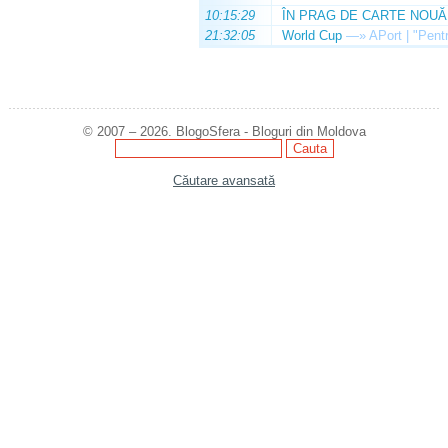
10:15:29
ÎN PRAG DE CARTE NOUĂ
21:32:05
World Cup
—»
APort | "Pentr
© 2007 – 2026. BlogoSfera - Bloguri din Moldova
Căutare avansată