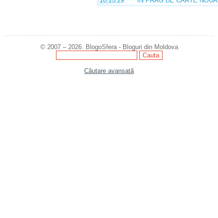
10:15:29
ÎN PRAG DE CARTE NOUĂ
© 2007 – 2026. BlogoSfera - Bloguri din Moldova
Căutare avansată