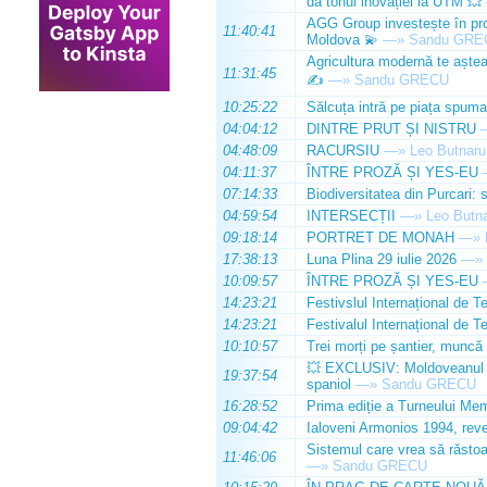
dă tonul inovației la UTM 💥
AGG Group investește în prod
11:40:41
Moldova 💫
—»
Sandu GRE
Agricultura modernă te așteap
11:31:45
✍️
—»
Sandu GRECU
10:25:22
Sălcuța intră pe piața spuma
04:04:12
DINTRE PRUT ȘI NISTRU
04:48:09
RACURSIU
—»
Leo Butnaru
04:11:37
ÎNTRE PROZĂ ȘI YES-EU
07:14:33
Biodiversitatea din Purcari: 
04:59:54
INTERSECȚII
—»
Leo Butn
09:18:14
PORTRET DE MONAH
—»
17:38:13
Luna Plina 29 iulie 2026
—»
10:09:57
ÎNTRE PROZĂ ȘI YES-EU
14:23:21
Festivslul Internațional de T
14:23:21
Festivalul Internațional de T
10:10:57
Trei morți pe șantier, muncă 
💥 EXCLUSIV: Moldoveanul Da
19:37:54
spaniol
—»
Sandu GRECU
16:28:52
Prima ediție a Turneului Mem
09:04:42
Ialoveni Armonios 1994, reve
Sistemul care vrea să răstoa
11:46:06
—»
Sandu GRECU