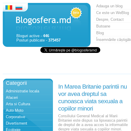
Adauga un blog
Ce este un WeBlog
Despre, Contact
Butoane
Blog
Bloguri active -
446
Însemnările câștigăt
Posturi publicate -
375457
Categorii
In Marea Britanie parintii nu
Administratie locala
vor avea dreptul sa
Afaceri
cunoasca viata sexuala a
Arta si Cultura
copiilor minori
Auto Moto
Consiliului General Medical al Marii
Corporative
Britaniei este dispus sa lipseasca parintii
Divertisment
de dreptul de a avea acces la informatiile
despre viata sexuala a copiilor minori.
Ecologie