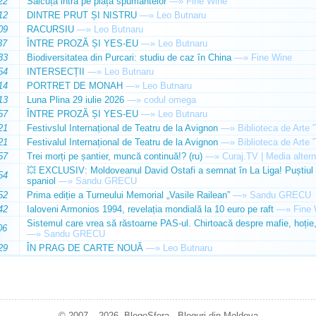
22
Sălcuța intră pe piața spumantelor
—»
Fine Wine
12
DINTRE PRUT ȘI NISTRU
—»
Leo Butnaru
09
RACURSIU
—»
Leo Butnaru
37
ÎNTRE PROZĂ ȘI YES-EU
—»
Leo Butnaru
33
Biodiversitatea din Purcari: studiu de caz în China
—»
Fine Wine
54
INTERSECȚII
—»
Leo Butnaru
14
PORTRET DE MONAH
—»
Leo Butnaru
13
Luna Plina 29 iulie 2026
—»
codul omega
57
ÎNTRE PROZĂ ȘI YES-EU
—»
Leo Butnaru
21
Festivslul Internațional de Teatru de la Avignon
—»
Biblioteca de Arte 
21
Festivalul Internațional de Teatru de la Avignon
—»
Biblioteca de Arte 
57
Trei morți pe șantier, muncă continuă!? (ru)
—»
Curaj.TV | Media altern
💥 EXCLUSIV: Moldoveanul David Ostafi a semnat în La Liga! Puștiul d
54
spaniol
—»
Sandu GRECU
52
Prima ediție a Turneului Memorial „Vasile Railean”
—»
Sandu GRECU
42
Ialoveni Armonios 1994, revelația mondială la 10 euro pe raft
—»
Fine 
Sistemul care vrea să răstoarne PAS-ul. Chirtoacă despre mafie, hoție, 
06
—»
Sandu GRECU
29
ÎN PRAG DE CARTE NOUĂ
—»
Leo Butnaru
© 2007 – 2026. BlogoSfera - Bloguri din Moldova