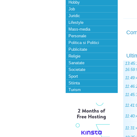
Hobby
Job
Juridic
Lifestyle
Mass-media
Com
Personale
Politica si Politici
Publicitate
Ulti
Religie
Sanatate
13:45:
Societate
16:59:
Sport
11:49:
Stiinta
11:46:
Turism
11:45:
11:41:
11:40:
11:31: