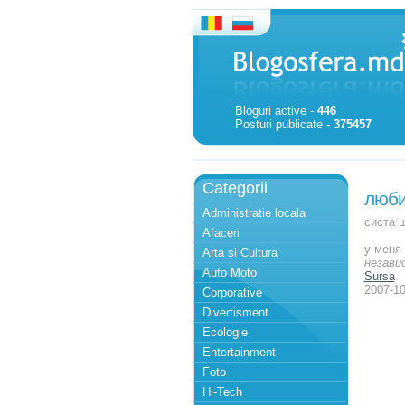
Bloguri active -
446
Posturi publicate -
375457
Categorii
люби
Administratie locala
систа 
Afaceri
у меня
Arta si Cultura
незави
Auto Moto
Sursa
2007-10
Corporative
Divertisment
Ecologie
Entertainment
Foto
Hi-Tech