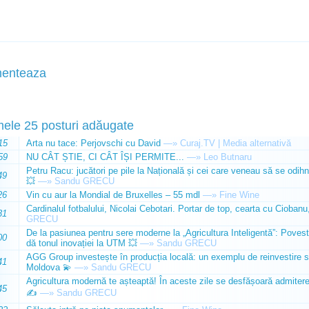
enteaza
mele 25 posturi adăugate
15
Arta nu tace: Perjovschi cu David
—»
Curaj.TV | Media alternativă
59
NU CÂT ȘTIE, CI CÂT ÎȘI PERMITE...
—»
Leo Butnaru
Petru Racu: jucători pe pile la Națională și cei care veneau să se odihn
49
💥
—»
Sandu GRECU
26
Vin cu aur la Mondial de Bruxelles – 55 mdl
—»
Fine Wine
Cardinalul fotbalului, Nicolai Cebotari. Portar de top, cearta cu Ciobanu,
31
GRECU
De la pasiunea pentru sere moderne la „Agricultura Inteligentă”: Poves
00
dă tonul inovației la UTM 💥
—»
Sandu GRECU
AGG Group investește în producția locală: un exemplu de reinvestire s
41
Moldova 💫
—»
Sandu GRECU
Agricultura modernă te așteaptă! În aceste zile se desfășoară admiterea 
45
✍️
—»
Sandu GRECU