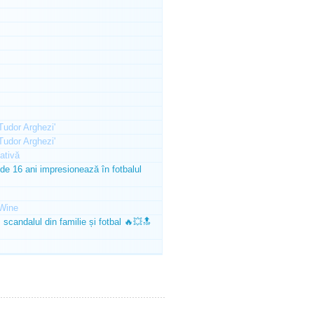
'Tudor Arghezi'
'Tudor Arghezi'
ativă
e 16 ani impresionează în fotbalul
Wine
scandalul din familie și fotbal 🔥💥🔝