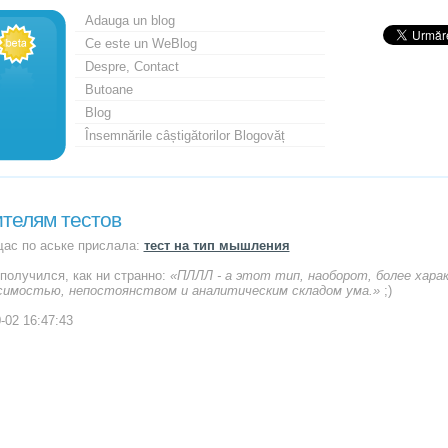
Adauga un blog
Ce este un WeBlog
Despre, Contact
Butoane
Blog
Însemnările câștigătorilor Blogovăț
телям тестов
щас по аське прислала:
тест на тип мышления
 получился, как ни странно:
«ПЛЛЛ - а этот тип, наоборот, более хар
симостью, непостоянством и аналитическим складом ума.»
;)
-02 16:47:43