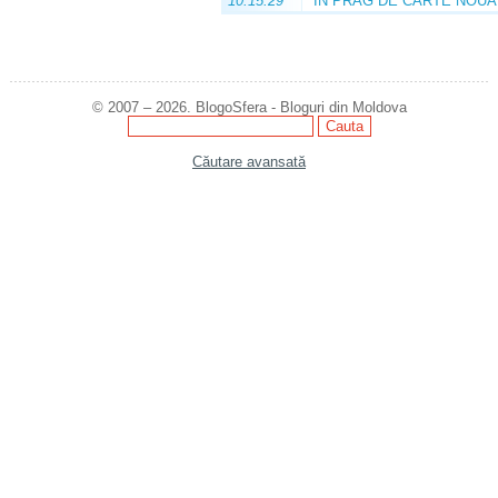
10:15:29
ÎN PRAG DE CARTE NOUĂ
© 2007 – 2026. BlogoSfera - Bloguri din Moldova
Căutare avansată