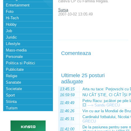
cateva CP cu Familia Regala.
Entertainment
Sursa
Foto
2007-10-02 13:05:49
Hi-Tech
Hobby
Job
Juridic
Lifestyle
Mass-media
Comenteaza
Personale
Politica si Politici
Publicitate
Ultimele 25 posturi
Religie
adăugate
Sanatate
Societate
13:45:15
Arta nu tace: Perjovschi cu 
16:59:59
NU CÂT ȘTIE, CI CÂT ÎȘI 
Sport
Petru Racu: jucători pe pile 
Stiinta
11:49:49
💥
—»
Sandu GRECU
Turism
11:46:26
Vin cu aur la Mondial de Bru
Cardinalul fotbalului, Nicolai
11:45:31
GRECU
De la pasiunea pentru sere m
11:41:00