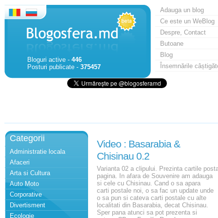
Adauga un blog
Ce este un WeBlog
Despre, Contact
Butoane
Blog
Bloguri active -
446
Însemnările câștigăt
Posturi publicate -
375457
Categorii
Video : Basarabia &
Administratie locala
Chisinau 0.2
Afaceri
Varianta 02 a clipului. Prezinta cartile post
Arta si Cultura
pagina. In afara de Souvenire am adauga
si cele cu Chisinau. Cand o sa apara
Auto Moto
carti postale noi, o sa fac un update unde
Corporative
o sa pun si cateva carti postale cu alte
Divertisment
localitati din Basarabia, decat Chisinau.
Sper pana atunci sa pot prezenta si
Ecologie