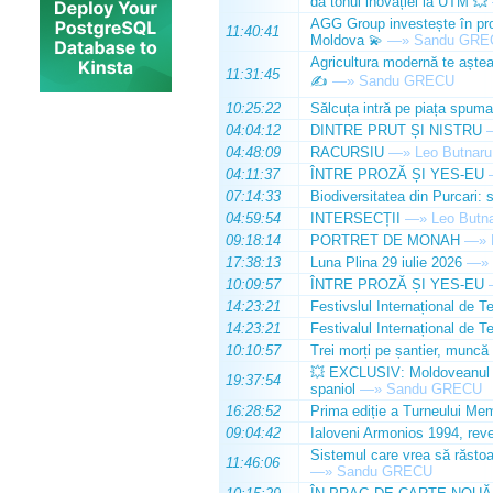
dă tonul inovației la UTM 💥
AGG Group investește în prod
11:40:41
Moldova 💫
—»
Sandu GRE
Agricultura modernă te așteap
11:31:45
✍️
—»
Sandu GRECU
10:25:22
Sălcuța intră pe piața spuma
04:04:12
DINTRE PRUT ȘI NISTRU
04:48:09
RACURSIU
—»
Leo Butnaru
04:11:37
ÎNTRE PROZĂ ȘI YES-EU
07:14:33
Biodiversitatea din Purcari: 
04:59:54
INTERSECȚII
—»
Leo Butn
09:18:14
PORTRET DE MONAH
—»
17:38:13
Luna Plina 29 iulie 2026
—»
10:09:57
ÎNTRE PROZĂ ȘI YES-EU
14:23:21
Festivslul Internațional de T
14:23:21
Festivalul Internațional de T
10:10:57
Trei morți pe șantier, muncă 
💥 EXCLUSIV: Moldoveanul Da
19:37:54
spaniol
—»
Sandu GRECU
16:28:52
Prima ediție a Turneului Mem
09:04:42
Ialoveni Armonios 1994, reve
Sistemul care vrea să răstoa
11:46:06
—»
Sandu GRECU