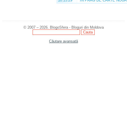
10:15:29
ÎN PRAG DE CARTE NOUĂ
© 2007 – 2026. BlogoSfera - Bloguri din Moldova
Căutare avansată