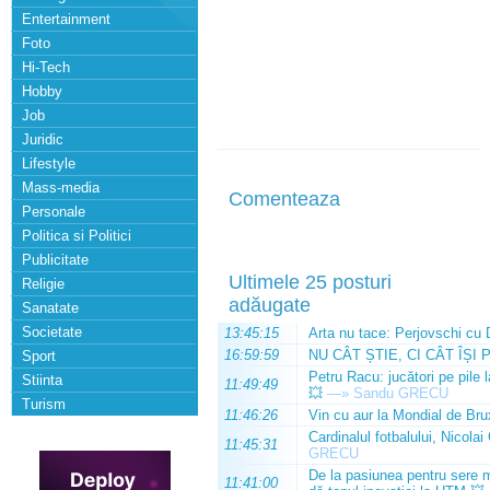
Entertainment
Foto
Hi-Tech
Hobby
Job
Juridic
Lifestyle
Mass-media
Comenteaza
Personale
Politica si Politici
Publicitate
Ultimele 25 posturi
Religie
adăugate
Sanatate
Societate
13:45:15
Arta nu tace: Perjovschi cu 
16:59:59
NU CÂT ȘTIE, CI CÂT ÎȘI 
Sport
Petru Racu: jucători pe pile 
Stiinta
11:49:49
💥
—»
Sandu GRECU
Turism
11:46:26
Vin cu aur la Mondial de Bru
Cardinalul fotbalului, Nicolai
11:45:31
GRECU
De la pasiunea pentru sere m
11:41:00