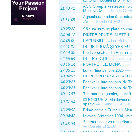
dă tonul inovației la UTM 💥
AGG Group investește în prod
11:40:41
Moldova 💫
—»
Sandu GRE
Agricultura modernă te așteap
11:31:45
✍️
—»
Sandu GRECU
10:25:22
Sălcuța intră pe piața spuma
04:04:12
DINTRE PRUT ȘI NISTRU
04:48:09
RACURSIU
—»
Leo Butnaru
04:11:37
ÎNTRE PROZĂ ȘI YES-EU
07:14:33
Biodiversitatea din Purcari: 
04:59:54
INTERSECȚII
—»
Leo Butn
09:18:14
PORTRET DE MONAH
—»
17:38:13
Luna Plina 29 iulie 2026
—»
10:09:57
ÎNTRE PROZĂ ȘI YES-EU
14:23:21
Festivslul Internațional de T
14:23:21
Festivalul Internațional de T
10:10:57
Trei morți pe șantier, muncă 
💥 EXCLUSIV: Moldoveanul Da
19:37:54
spaniol
—»
Sandu GRECU
16:28:52
Prima ediție a Turneului Mem
09:04:42
Ialoveni Armonios 1994, reve
Sistemul care vrea să răstoa
11:46:06
—»
Sandu GRECU