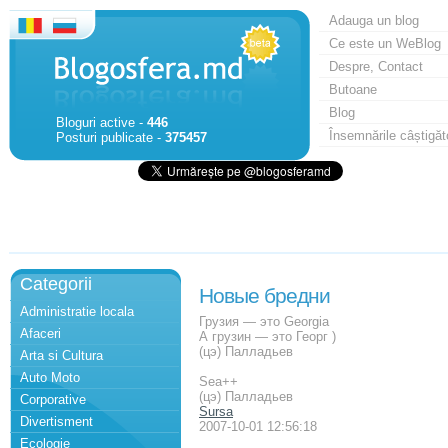
Adauga un blog
Ce este un WeBlog
Despre, Contact
Butoane
Blog
Bloguri active -
446
Însemnările câștigăt
Posturi publicate -
375457
Categorii
Новые бредни
Administratie locala
Грузия — это Georgia
Afaceri
А грузин — это Георг )
(цэ) Палладьев
Arta si Cultura
Auto Moto
Sea++
(цэ) Палладьев
Corporative
Sursa
Divertisment
2007-10-01 12:56:18
Ecologie