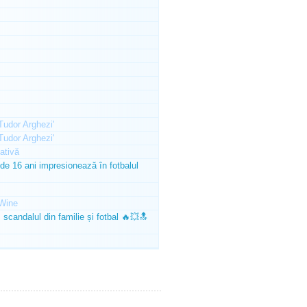
'Tudor Arghezi'
'Tudor Arghezi'
ativă
e 16 ani impresionează în fotbalul
Wine
scandalul din familie și fotbal 🔥💥🔝