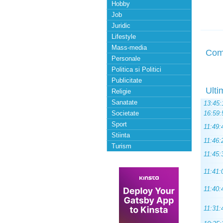
Hobby
Job
Juridic
Lifestyle
Mass-media
Com
Personale
Politica si Politici
Publicitate
Ulti
Religie
Sanatate
13:45:
Societate
16:59:
Sport
11:49:
Stiinta
11:46:
Turism
11:45:
11:41:
11:40:
11:31: