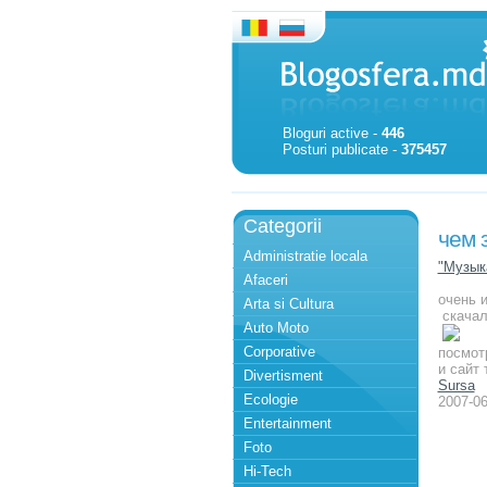
Bloguri active -
446
Posturi publicate -
375457
Categorii
чем 
Administratie locala
"Музык
Afaceri
очень 
Arta si Cultura
скачал
Auto Moto
Corporative
посмотр
и сайт
Divertisment
Sursa
Ecologie
2007-06
Entertainment
Foto
Hi-Tech