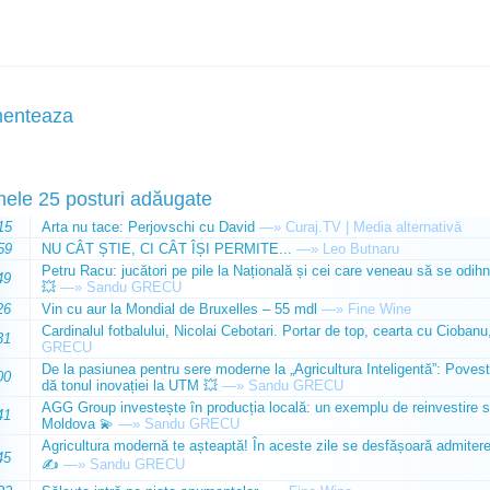
enteaza
mele 25 posturi adăugate
15
Arta nu tace: Perjovschi cu David
—»
Curaj.TV | Media alternativă
59
NU CÂT ȘTIE, CI CÂT ÎȘI PERMITE...
—»
Leo Butnaru
Petru Racu: jucători pe pile la Națională și cei care veneau să se odihn
49
💥
—»
Sandu GRECU
26
Vin cu aur la Mondial de Bruxelles – 55 mdl
—»
Fine Wine
Cardinalul fotbalului, Nicolai Cebotari. Portar de top, cearta cu Ciobanu,
31
GRECU
De la pasiunea pentru sere moderne la „Agricultura Inteligentă”: Poves
00
dă tonul inovației la UTM 💥
—»
Sandu GRECU
AGG Group investește în producția locală: un exemplu de reinvestire s
41
Moldova 💫
—»
Sandu GRECU
Agricultura modernă te așteaptă! În aceste zile se desfășoară admiterea 
45
✍️
—»
Sandu GRECU