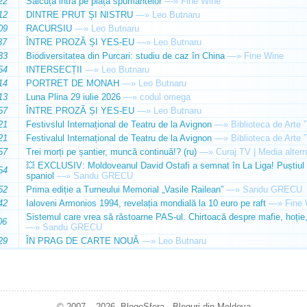
22
Sălcuța intră pe piața spumantelor
—»
Fine Wine
12
DINTRE PRUT ȘI NISTRU
—»
Leo Butnaru
09
RACURSIU
—»
Leo Butnaru
37
ÎNTRE PROZĂ ȘI YES-EU
—»
Leo Butnaru
33
Biodiversitatea din Purcari: studiu de caz în China
—»
Fine Wine
54
INTERSECȚII
—»
Leo Butnaru
14
PORTRET DE MONAH
—»
Leo Butnaru
13
Luna Plina 29 iulie 2026
—»
codul omega
57
ÎNTRE PROZĂ ȘI YES-EU
—»
Leo Butnaru
21
Festivslul Internațional de Teatru de la Avignon
—»
Biblioteca de Arte 
21
Festivalul Internațional de Teatru de la Avignon
—»
Biblioteca de Arte 
57
Trei morți pe șantier, muncă continuă!? (ru)
—»
Curaj.TV | Media altern
💥 EXCLUSIV: Moldoveanul David Ostafi a semnat în La Liga! Puștiul d
54
spaniol
—»
Sandu GRECU
52
Prima ediție a Turneului Memorial „Vasile Railean”
—»
Sandu GRECU
42
Ialoveni Armonios 1994, revelația mondială la 10 euro pe raft
—»
Fine 
Sistemul care vrea să răstoarne PAS-ul. Chirtoacă despre mafie, hoție, 
06
—»
Sandu GRECU
29
ÎN PRAG DE CARTE NOUĂ
—»
Leo Butnaru
© 2007 – 2026. BlogoSfera - Bloguri din Moldova