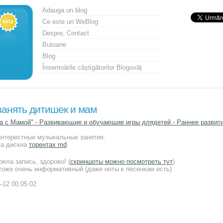
Adauga un blog
Ce este un WeBlog
Despre, Contact
Butoane
Blog
Însemnările câștigătorilor Blogovăț
занять дитишек и мам
а с Мамой" - Развивающие и обучающие игры длядетей - Раннее развит
интерестные музыкальные занятия.
а дискна
торентах md
ела запись, здорово! (
скриншоты можно посмотреть тут
)
 тоже очень информативный (даже ноты к песенкам есть)
-12 00:05:02