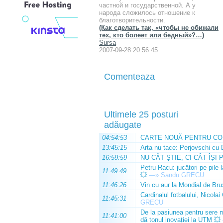
частной и государственной. А у
народа сложилось отношение к
благотворительности.
(Как сделать так, «чтобы не обижали
тех, кто болеет или бедный»?…)
Sursa
2007-09-28 20:56:45
Comenteaza
Ultimele 25 posturi
adăugate
04:54:53
CARTE NOUĂ PENTRU CO
13:45:15
Arta nu tace: Perjovschi cu 
16:59:59
NU CÂT ȘTIE, CI CÂT ÎȘI 
Petru Racu: jucători pe pile 
11:49:49
💥
—»
Sandu GRECU
11:46:26
Vin cu aur la Mondial de Bru
Cardinalul fotbalului, Nicolai
11:45:31
GRECU
De la pasiunea pentru sere m
11:41:00
dă tonul inovației la UTM 💥