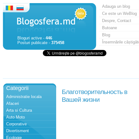
Adauga un blog
Ce este un WeBlog
Despre, Contact
Butoane
Blog
Bloguri active -
446
Însemnările câștigăt
Posturi publicate -
375458
Categorii
Благотворительность в
Administratie locala
Вашей жизни
Afaceri
Arta si Cultura
Auto Moto
Corporative
Divertisment
Ecologie