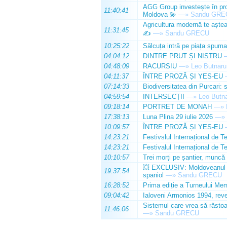
AGG Group investește în prod
11:40:41
Moldova 💫
—»
Sandu GRE
Agricultura modernă te așteap
11:31:45
✍️
—»
Sandu GRECU
10:25:22
Sălcuța intră pe piața spuma
04:04:12
DINTRE PRUT ȘI NISTRU
04:48:09
RACURSIU
—»
Leo Butnaru
04:11:37
ÎNTRE PROZĂ ȘI YES-EU
07:14:33
Biodiversitatea din Purcari: 
04:59:54
INTERSECȚII
—»
Leo Butn
09:18:14
PORTRET DE MONAH
—»
17:38:13
Luna Plina 29 iulie 2026
—»
10:09:57
ÎNTRE PROZĂ ȘI YES-EU
14:23:21
Festivslul Internațional de T
14:23:21
Festivalul Internațional de T
10:10:57
Trei morți pe șantier, muncă 
💥 EXCLUSIV: Moldoveanul Da
19:37:54
spaniol
—»
Sandu GRECU
16:28:52
Prima ediție a Turneului Mem
09:04:42
Ialoveni Armonios 1994, reve
Sistemul care vrea să răstoa
11:46:06
—»
Sandu GRECU