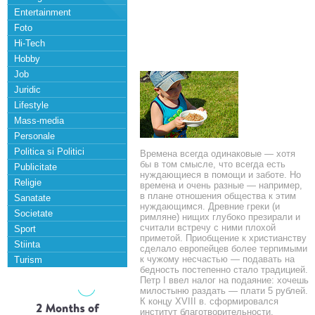
Entertainment
Foto
Hi-Tech
Hobby
Job
Juridic
Lifestyle
Mass-media
Personale
Politica si Politici
Времена всегда одинаковые — хотя
бы в том смысле, что всегда есть
Publicitate
нуждающиеся в помощи и заботе. Но
Religie
времена и очень разные — например,
в плане отношения общества к этим
Sanatate
нуждающимся. Древние греки (и
Societate
римляне) нищих глубоко презирали и
считали встречу с ними плохой
Sport
приметой. Приобщение к христианству
Stiinta
сделало европейцев более терпимыми
к чужому несчастью — подавать на
Turism
бедность постепенно стало традицией.
Петр I ввел налог на подаяние: хочешь
милостыню раздать — плати 5 рублей.
К концу XVIII в. сформировался
институт благотворительности,