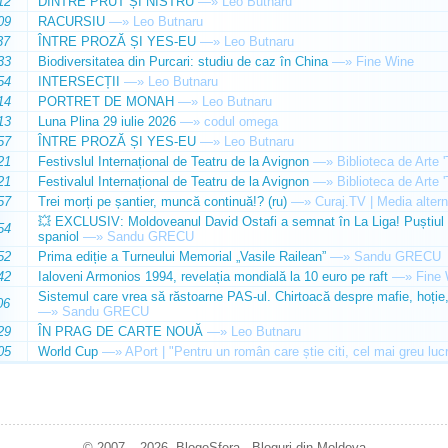
12
DINTRE PRUT ȘI NISTRU
—»
Leo Butnaru
09
RACURSIU
—»
Leo Butnaru
37
ÎNTRE PROZĂ ȘI YES-EU
—»
Leo Butnaru
33
Biodiversitatea din Purcari: studiu de caz în China
—»
Fine Wine
54
INTERSECȚII
—»
Leo Butnaru
14
PORTRET DE MONAH
—»
Leo Butnaru
13
Luna Plina 29 iulie 2026
—»
codul omega
57
ÎNTRE PROZĂ ȘI YES-EU
—»
Leo Butnaru
21
Festivslul Internațional de Teatru de la Avignon
—»
Biblioteca de Arte 
21
Festivalul Internațional de Teatru de la Avignon
—»
Biblioteca de Arte 
57
Trei morți pe șantier, muncă continuă!? (ru)
—»
Curaj.TV | Media altern
💥 EXCLUSIV: Moldoveanul David Ostafi a semnat în La Liga! Puștiul d
54
spaniol
—»
Sandu GRECU
52
Prima ediție a Turneului Memorial „Vasile Railean”
—»
Sandu GRECU
42
Ialoveni Armonios 1994, revelația mondială la 10 euro pe raft
—»
Fine 
Sistemul care vrea să răstoarne PAS-ul. Chirtoacă despre mafie, hoție, 
06
—»
Sandu GRECU
29
ÎN PRAG DE CARTE NOUĂ
—»
Leo Butnaru
05
World Cup
—»
APort | "Pentru un român care știe citi, cel mai greu luc
© 2007 – 2026. BlogoSfera - Bloguri din Moldova