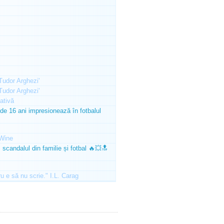
'Tudor Arghezi'
'Tudor Arghezi'
ativă
e 16 ani impresionează în fotbalul
Wine
scandalul din familie și fotbal 🔥💥🔝
ru e să nu scrie." I.L. Carag