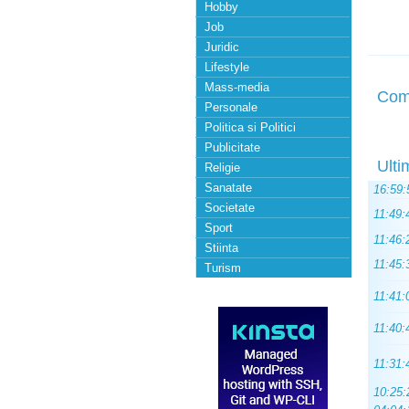
Hobby
Job
Juridic
Lifestyle
Mass-media
Com
Personale
Politica si Politici
Publicitate
Ulti
Religie
Sanatate
16:59:
Societate
11:49:
Sport
11:46:
Stiinta
11:45:
Turism
11:41:
11:40:
11:31:
10:25: