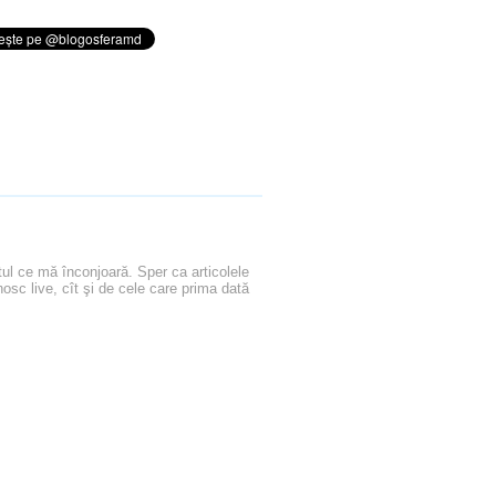
otul ce mă înconjoară. Sper ca articolele
osc live, cît şi de cele care prima dată