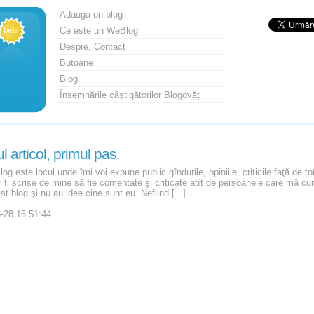
Adauga un blog
Ce este un WeBlog
Despre, Contact
Butoane
Blog
Însemnările câștigătorilor Blogovăț
l articol, primul pas.
og este locul unde îmi voi expune public gîndurile, opiniile, criticile faţă de t
 fi scrise de mine să fie comentate şi criticate atît de persoanele care mă cun
t blog şi nu au idee cine sunt eu. Nefiind [...]
-28 16:51:44