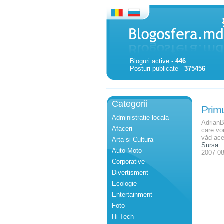
Bloguri active -
446
Posturi publicate -
375456
Categorii
Primu
Administratie locala
AdrianBl
Afaceri
care vor
văd aces
Arta si Cultura
Sursa
Auto Moto
2007-08
Corporative
Divertisment
Ecologie
Entertainment
Foto
Hi-Tech