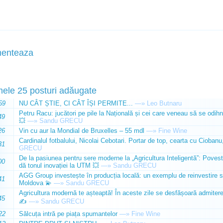
enteaza
mele 25 posturi adăugate
59
NU CÂT ȘTIE, CI CÂT ÎȘI PERMITE...
—»
Leo Butnaru
Petru Racu: jucători pe pile la Națională și cei care veneau să se odihn
49
💥
—»
Sandu GRECU
26
Vin cu aur la Mondial de Bruxelles – 55 mdl
—»
Fine Wine
Cardinalul fotbalului, Nicolai Cebotari. Portar de top, cearta cu Ciobanu,
31
GRECU
De la pasiunea pentru sere moderne la „Agricultura Inteligentă”: Poves
00
dă tonul inovației la UTM 💥
—»
Sandu GRECU
AGG Group investește în producția locală: un exemplu de reinvestire s
41
Moldova 💫
—»
Sandu GRECU
Agricultura modernă te așteaptă! În aceste zile se desfășoară admiterea 
45
✍️
—»
Sandu GRECU
22
Sălcuța intră pe piața spumantelor
—»
Fine Wine