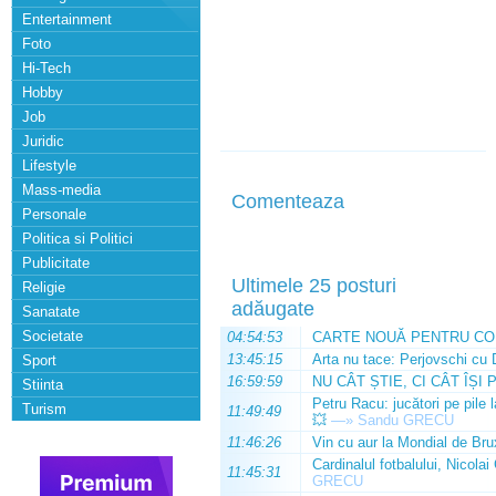
Entertainment
Foto
Hi-Tech
Hobby
Job
Juridic
Lifestyle
Mass-media
Comenteaza
Personale
Politica si Politici
Publicitate
Ultimele 25 posturi
Religie
adăugate
Sanatate
Societate
04:54:53
CARTE NOUĂ PENTRU CO
13:45:15
Arta nu tace: Perjovschi cu 
Sport
16:59:59
NU CÂT ȘTIE, CI CÂT ÎȘI 
Stiinta
Petru Racu: jucători pe pile 
Turism
11:49:49
💥
—»
Sandu GRECU
11:46:26
Vin cu aur la Mondial de Bru
Cardinalul fotbalului, Nicolai
11:45:31
GRECU