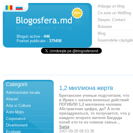
Adauga un blog
Ce este un WeBlog
Despre, Contact
Butoane
Blog
Bloguri active -
446
Însemnările câștigăt
Posturi publicate -
375458
Categorii
1,2 миллиона жертв
Administratie locala
Британские ученые подсчитали, что
Afaceri
в Ираке с начала военных действий
ПОГИБЛИ 1,2 миллиона человек.
Arta si Cultura
Абстрактная цифра, да? А если
Auto Moto
призадуматься, то получается, что у
каждого второго жителя Багдада
Corporative
погиб кто-то из членов семьи…
Divertisment
Sursa
2007-09-28 08:53:38
Ecologie