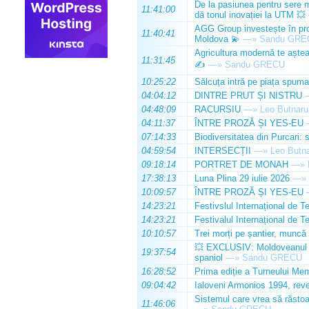
De la pasiunea pentru sere m
11:41:00
dă tonul inovației la UTM 💥
AGG Group investește în prod
11:40:41
Moldova 💫
—»
Sandu GRE
Agricultura modernă te așteap
11:31:45
✍️
—»
Sandu GRECU
10:25:22
Sălcuța intră pe piața spuma
04:04:12
DINTRE PRUT ȘI NISTRU
04:48:09
RACURSIU
—»
Leo Butnaru
04:11:37
ÎNTRE PROZĂ ȘI YES-EU
07:14:33
Biodiversitatea din Purcari: 
04:59:54
INTERSECȚII
—»
Leo Butn
09:18:14
PORTRET DE MONAH
—»
17:38:13
Luna Plina 29 iulie 2026
—»
10:09:57
ÎNTRE PROZĂ ȘI YES-EU
14:23:21
Festivslul Internațional de T
14:23:21
Festivalul Internațional de T
10:10:57
Trei morți pe șantier, muncă 
💥 EXCLUSIV: Moldoveanul Da
19:37:54
spaniol
—»
Sandu GRECU
16:28:52
Prima ediție a Turneului Mem
09:04:42
Ialoveni Armonios 1994, reve
Sistemul care vrea să răstoa
11:46:06