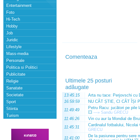
Entertainment
Foto
Hi-Tech
Hobby
Job
Juridic
Lifestyle
Mass-media
Comenteaza
Personale
Politica si Politici
Publicitate
Ultimele 25 posturi
Religie
adăugate
Sanatate
Societate
13:45:15
Arta nu tace: Perjovschi cu 
16:59:59
NU CÂT ȘTIE, CI CÂT ÎȘI 
Sport
Petru Racu: jucători pe pile 
Stiinta
11:49:49
💥
—»
Sandu GRECU
Turism
11:46:26
Vin cu aur la Mondial de Bru
Cardinalul fotbalului, Nicolai
11:45:31
GRECU
De la pasiunea pentru sere m
11:41:00