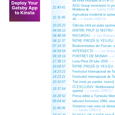
dă tonul inovației la UTM 💥
AGG Group investește în prod
11:40:41
Moldova 💫
—»
Sandu GRE
Agricultura modernă te așteap
11:31:45
✍️
—»
Sandu GRECU
10:25:22
Sălcuța intră pe piața spuma
04:04:12
DINTRE PRUT ȘI NISTRU
04:48:09
RACURSIU
—»
Leo Butnaru
04:11:37
ÎNTRE PROZĂ ȘI YES-EU
07:14:33
Biodiversitatea din Purcari: 
04:59:54
INTERSECȚII
—»
Leo Butn
09:18:14
PORTRET DE MONAH
—»
17:38:13
Luna Plina 29 iulie 2026
—»
10:09:57
ÎNTRE PROZĂ ȘI YES-EU
14:23:21
Festivslul Internațional de T
14:23:21
Festivalul Internațional de T
10:10:57
Trei morți pe șantier, muncă 
💥 EXCLUSIV: Moldoveanul Da
19:37:54
spaniol
—»
Sandu GRECU
16:28:52
Prima ediție a Turneului Mem
09:04:42
Ialoveni Armonios 1994, reve
Sistemul care vrea să răstoa
11:46:06
—»
Sandu GRECU