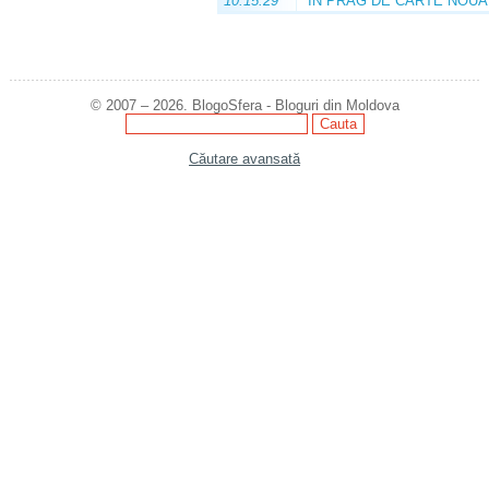
10:15:29
ÎN PRAG DE CARTE NOUĂ
© 2007 – 2026. BlogoSfera - Bloguri din Moldova
Căutare avansată