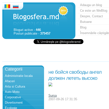
Adauga un blog
Ce este un WeBlog
Despre, Contact
Butoane
Blog
Bloguri active -
446
Însemnările câștigăt
Posturi publicate -
375457
Categorii
не бойся свободы ангел
Administratie locala
должен лететь высоко
Afaceri
Arta si Cultura
Auto Moto
Sursa
Corporative
2007-09-26 17:31:35
Divertisment
Ecologie